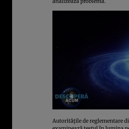
analizează problema.
Autorităţile de reglementare d
examinează testul în lumina n