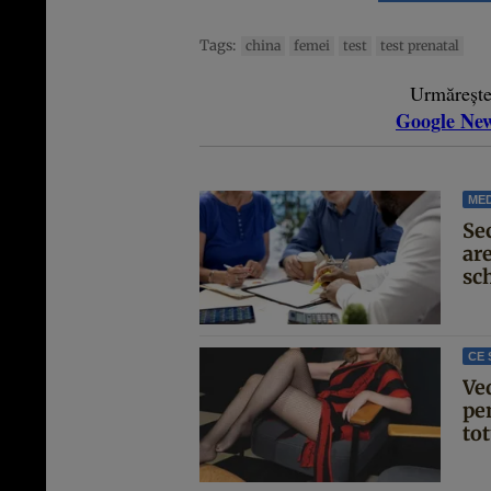
Tags:
china
femei
test
test prenatal
Urmăreșt
Google Ne
MED
Se
are
sc
CE 
Ve
pen
tot