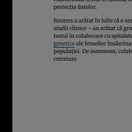
protecţia datelor.
Reuters a arătat în iulie că o se
studii clinice – au arătat că g
testul în colaborare cu spitale
genetice
ale femeilor însărcina
populaţiei. De asemenea, colab
cercetare.