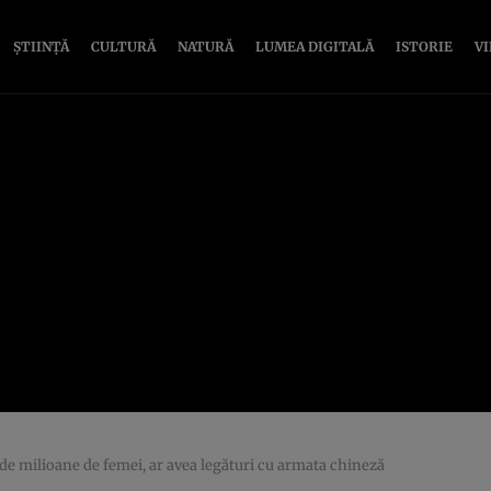
ȘTIINȚĂ
CULTURĂ
NATURĂ
LUMEA DIGITALĂ
ISTORIE
V
t de milioane de femei, ar avea legături cu armata chineză