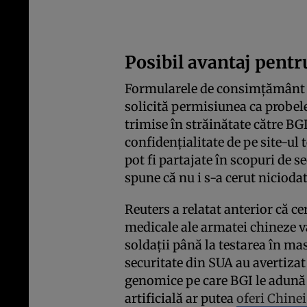
Posibil avantaj pent
Formularele de consimţământ 
solicită permisiunea ca probele
trimise în străinătate către BGI
confidenţialitate de pe site-ul
pot fi partajate în scopuri de 
spune că nu i s-a cerut niciodat
Reuters a relatat anterior că c
medicale ale armatei chineze var
soldaţii până la testarea în mas
securitate din SUA au avertizat
genomice pe care BGI le adună ş
artificială ar putea
oferi Chinei