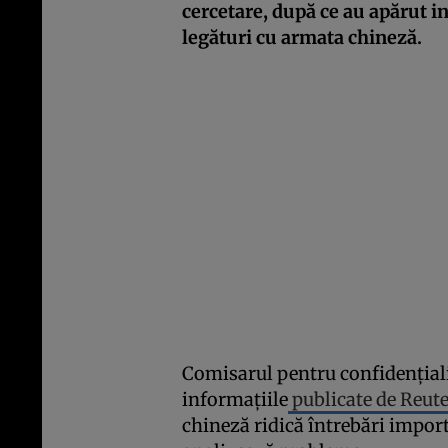
cercetare, după ce au apărut i
legături cu armata chineză.
Comisarul pentru confidenţiali
informaţiile
publicate de Reut
chineză ridică întrebări impor