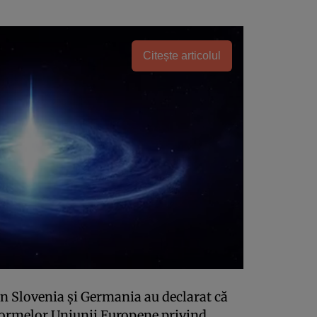
Citește articolul
in Slovenia şi Germania au declarat că
ormelor Uniunii Europene privind