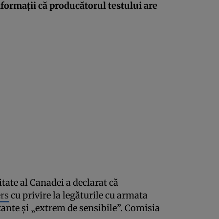
nformaţii că producătorul testului are
tate al Canadei a declarat că
ers
cu privire la legăturile cu armata
tante şi „extrem de sensibile”. Comisia