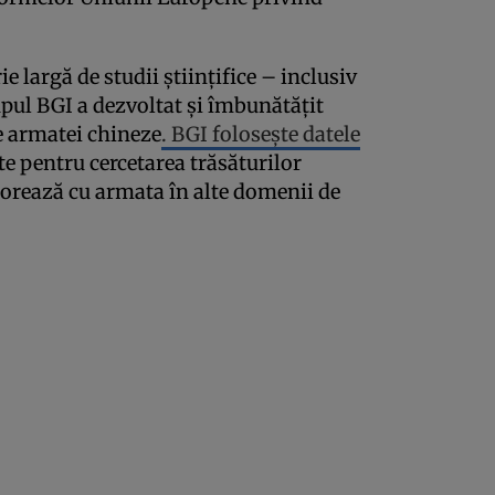
rie largă de studii ştiinţifice – inclusiv
rupul BGI a dezvoltat şi îmbunătăţit
le armatei chineze
. BGI foloseşte datele
te pentru cercetarea trăsăturilor
orează cu armata în alte domenii de