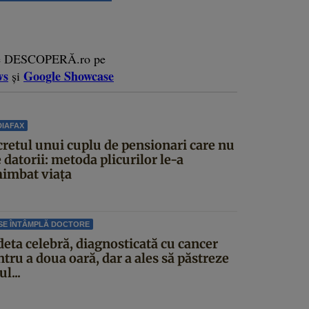
e DESCOPERĂ.ro pe
ws
Google Showcase
și
IAFAX
cretul unui cuplu de pensionari care nu
 datorii: metoda plicurilor le-a
himbat viața
SE ÎNTÂMPLĂ DOCTORE
deta celebră, diagnosticată cu cancer
tru a doua oară, dar a ales să păstreze
ul...