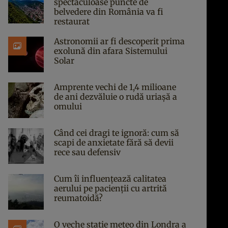
spectaculoase puncte de
belvedere din România va fi
restaurat
Astronomii ar fi descoperit prima
exolună din afara Sistemului
Solar
Amprente vechi de 1,4 milioane
de ani dezvăluie o rudă uriașă a
omului
Când cei dragi te ignoră: cum să
scapi de anxietate fără să devii
rece sau defensiv
Cum îi influențează calitatea
aerului pe pacienții cu artrită
reumatoidă?
O veche stație meteo din Londra a