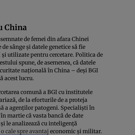
ru China
semnate de femei din afara Chinei
 de sânge şi datele genetice să fie
 şi utilizate pentru cercetare. Politica de
 testului spune, de asemenea, că datele
securitate naţională în China – deşi BGI
ă acest lucru.
ercetarea comună a BGI cu institutele
iază, de la eforturile de a proteja
ă a agenţilor patogeni. Specialişti în
 în martie că vasta bancă de date
i le analizează cu inteligenţă
 o cale spre avantaj
economic şi militar.