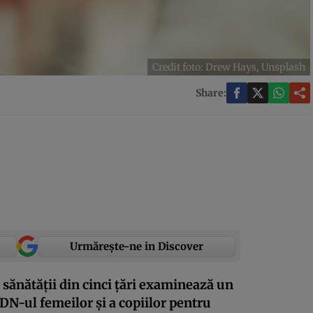
Credit foto: Drew Hays, Unsplash
Share:
Urmărește-ne in Discover
 sănătăţii din cinci ţări examinează un
ADN-ul femeilor şi a copiilor pentru