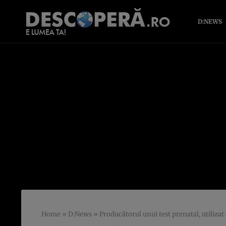
D:NEWS
Home
»
D:News
»
Producătorul unui test prenatal, utiliza