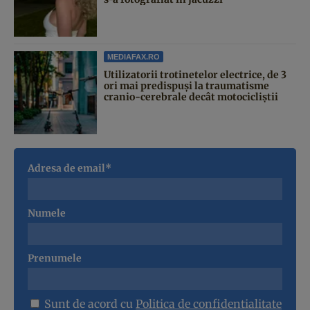
MEDIAFAX.RO
Utilizatorii trotinetelor electrice, de 3
ori mai predispuși la traumatisme
cranio-cerebrale decât motocicliștii
Adresa de email*
Numele
Prenumele
Sunt de acord cu
Politica de confidentialitate