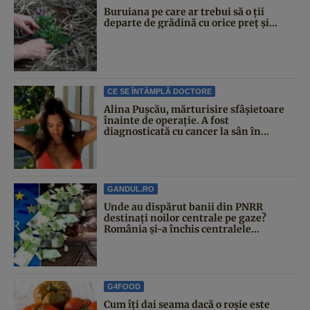
Buruiana pe care ar trebui să o ții
departe de grădină cu orice preț și...
CE SE ÎNTÂMPLĂ DOCTORE
Alina Pușcău, mărturisire sfâșietoare
înainte de operație. A fost
diagnosticată cu cancer la sân în...
GANDUL.RO
Unde au dispărut banii din PNRR
destinați noilor centrale pe gaze?
România și-a închis centralele...
G4FOOD
Cum îți dai seama dacă o roșie este