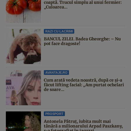
coaptă. Trucul simplu al unui fermier:
„Culoarea...
RAZI CU LACRIMI
BANCUL ZILEI. Badea Gheorghe: – Nu
pot face dragoste!
AVANTAJE.RO
Cum arată vedeta noastră, după ce și-a
făcut lifting facial: „Am purtat ochelari
de soare...
PROSPORT
Antonela Pătruț, iubita mult mai
tânără a milionarului Arpad Paszkany,
s-a fotografiat în jacuzzi