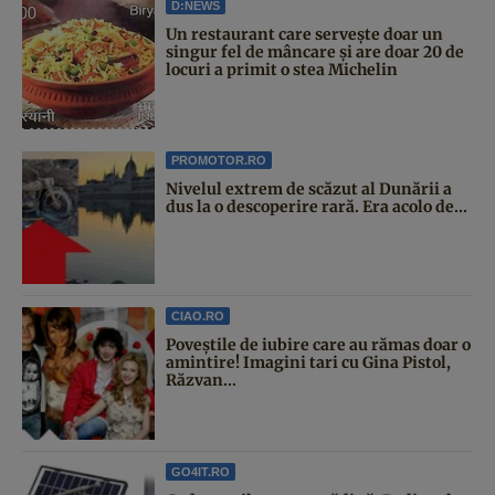
D:NEWS
Un restaurant care servește doar un
singur fel de mâncare și are doar 20 de
locuri a primit o stea Michelin
PROMOTOR.RO
Nivelul extrem de scăzut al Dunării a
dus la o descoperire rară. Era acolo de...
CIAO.RO
Poveştile de iubire care au rămas doar o
amintire! Imagini tari cu Gina Pistol,
Răzvan...
GO4IT.RO