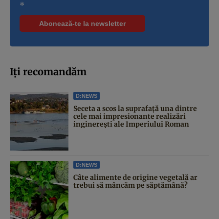
*
Iți recomandăm
D:NEWS
Seceta a scos la suprafață una dintre
cele mai impresionante realizări
inginerești ale Imperiului Roman
D:NEWS
Câte alimente de origine vegetală ar
trebui să mâncăm pe săptămână?