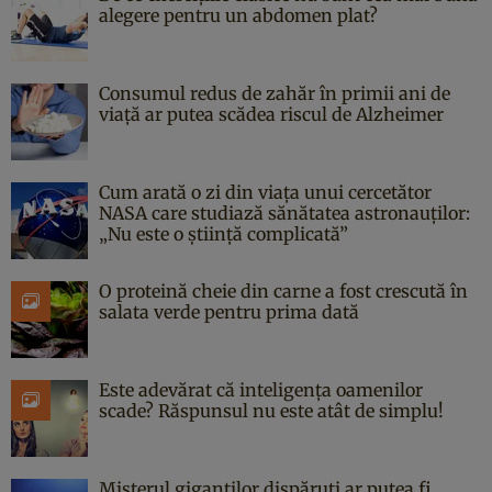
alegere pentru un abdomen plat?
Consumul redus de zahăr în primii ani de
viață ar putea scădea riscul de Alzheimer
Cum arată o zi din viața unui cercetător
NASA care studiază sănătatea astronauților:
„Nu este o știință complicată”
O proteină cheie din carne a fost crescută în
salata verde pentru prima dată
Este adevărat că inteligența oamenilor
scade? Răspunsul nu este atât de simplu!
Misterul giganților dispăruți ar putea fi