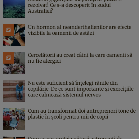
rezolvat! Ce s-a descoperit în sudul
Australiei?
Un hormon al neanderthalienilor are efecte
vizibile la oamenii de astăzi
Cercetătorii au creat câini la care oamenii să
nu fie alergici
Nu este suficient să înțelegi rănile din
copilărie. De ce sunt importante și exercițiile
care calmează sistemul nervos
Cum au transformat doi antreprenori tone de
plastic în școli pentru mii de copii
Cum se vor proteja viitorii astronauți de