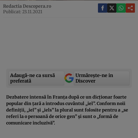
Redactia Descopera.ro
Publicat: 23.11.2021
Adaugă-ne ca sursă
Urmărește-ne in
preferată
Discover
Dezbatere intensă în Franţa după ce un dicţionar foarte
popular din ţară a introdus cuvântul „iel”. Conform noii
definiţii, „iel” şi „iels” la plural sunt folosite pentru a „se
referi la o persoană de orice gen” şi sunt o „formă de
comunicare incluzivă”.