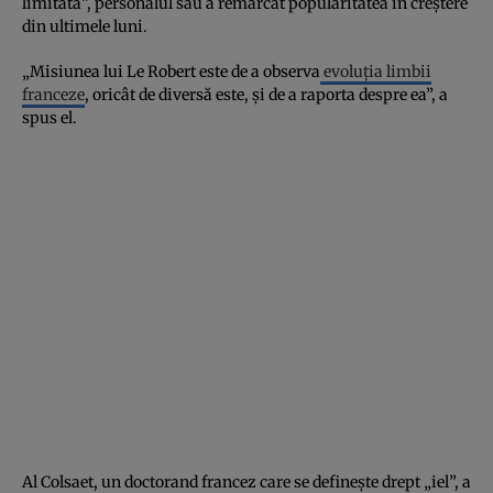
limitată”, personalul său a remarcat popularitatea în creştere
din ultimele luni.
„Misiunea lui Le Robert este de a observa
evoluţia limbii
franceze
, oricât de diversă este, şi de a raporta despre ea”, a
spus el.
Al Colsaet, un doctorand francez care se defineşte drept „iel”, a