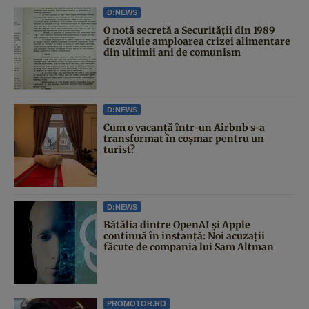
D:NEWS
O notă secretă a Securității din 1989
dezvăluie amploarea crizei alimentare
din ultimii ani de comunism
D:NEWS
Cum o vacanță într-un Airbnb s-a
transformat în coșmar pentru un
turist?
D:NEWS
Bătălia dintre OpenAI și Apple
continuă în instanță: Noi acuzații
făcute de compania lui Sam Altman
PROMOTOR.RO