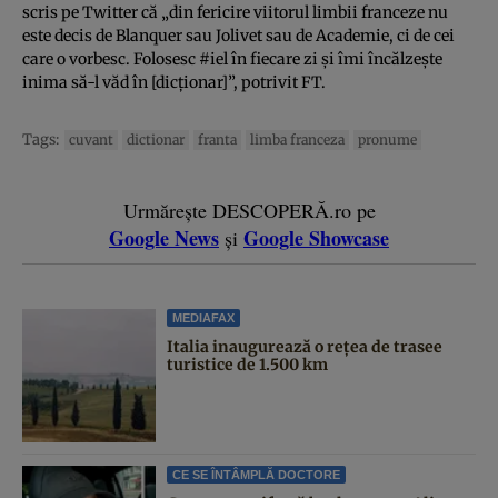
scris pe Twitter că „din fericire viitorul limbii franceze nu
este decis de Blanquer sau Jolivet sau de Academie, ci de cei
care o vorbesc. Folosesc #iel în fiecare zi şi îmi încălzeşte
inima să-l văd în [dicţionar]”, potrivit FT.
Tags:
cuvant
dictionar
franta
limba franceza
pronume
Urmărește DESCOPERĂ.ro pe
Google News
Google Showcase
și
MEDIAFAX
Italia inaugurează o rețea de trasee
turistice de 1.500 km
CE SE ÎNTÂMPLĂ DOCTORE