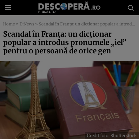
Home
»
D:News
»
Scandal în Franţa: un dicţionar popular a introdus pronumele „iel” pentru o persoană de orice gen
Scandal în Franţa: un dicţionar
popular a introdus pronumele „iel”
pentru o persoană de orice gen
Credit foto: Shutterstock