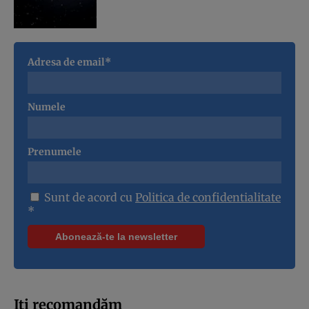
Adresa de email*
Numele
Prenumele
Sunt de acord cu
Politica de confidentialitate
*
Iți recomandăm