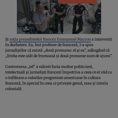
Şi
soţia preşedintelui francez Emmanuel Macron
a intervenit
în dezbatere. Ea, fost profesor de franceză, l-a spus
jurnaliştilor că există „două pronume: el şi ea”, adăugând că
„limba este atât de frumoasă şi două pronume sunt de ajuns”.
Controversa „iel” a stârnit furia multor politicieni,
intelectuali şi jurnalişti francezi împotriva a ceea ce ei văd ca
o infiltrare a valorilor progresiste americane în cultura
franceză, în special în ceea ce priveşte genul, rasa şi istoria
colonială.