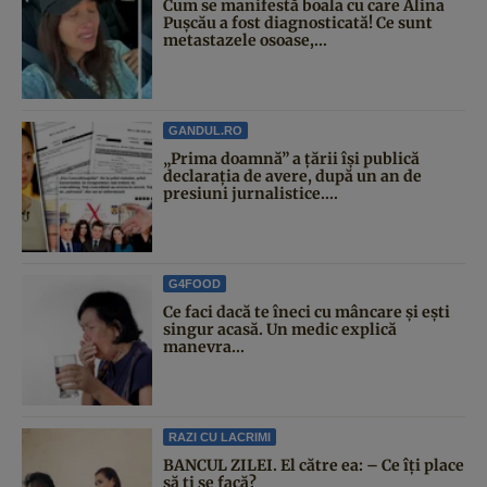
Cum se manifestă boala cu care Alina
Pușcău a fost diagnosticată! Ce sunt
metastazele osoase,...
GANDUL.RO
„Prima doamnă” a țării își publică
declarația de avere, după un an de
presiuni jurnalistice....
G4FOOD
Ce faci dacă te îneci cu mâncare și ești
singur acasă. Un medic explică
manevra...
RAZI CU LACRIMI
BANCUL ZILEI. El către ea: – Ce îți place
să ți se facă?