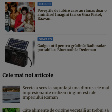
CIAO.RO
Poveştile de iubire care au rămas doar o
amintire! Imagini tari cu Gina Pistol,
Răzvan...
GO4IT.RO
Gadget util pentru grădină: Radio solar
portabil cu Bluetooth la Dedeman
Cele mai noi articole
Seceta a scos la suprafață una dintre cele mai
impresionante realizări inginerești ale
Imperiului Roman
Câte alimente de origine vegetală ar trebui să