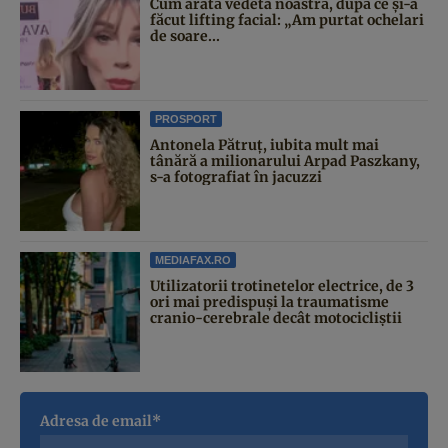
Cum arată vedeta noastră, după ce și-a
făcut lifting facial: „Am purtat ochelari
de soare...
PROSPORT
Antonela Pătruț, iubita mult mai
tânără a milionarului Arpad Paszkany,
s-a fotografiat în jacuzzi
MEDIAFAX.RO
Utilizatorii trotinetelor electrice, de 3
ori mai predispuși la traumatisme
cranio-cerebrale decât motocicliștii
Adresa de email*