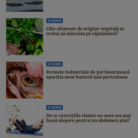
D:NEWS
Câte alimente de origine vegetală ar
trebui să mâncăm pe săptămână?
D:NEWS
Fermele industriale de pui favorizează
apariția unor bacterii mai periculoase
D:NEWS
De ce cxercițiile clasice nu sunt cea mai
bună alegere pentru un abdomen plat?