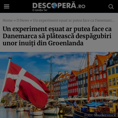
Home
»
D:News
»
Un experiment eșuat ar putea face ca Danemarca să plătească despăgubiri unor inuiți din Groenlanda
Un experiment eșuat ar putea face ca
Danemarca să plătească despăgubiri
unor inuiți din Groenlanda
Foto: Shutterstock