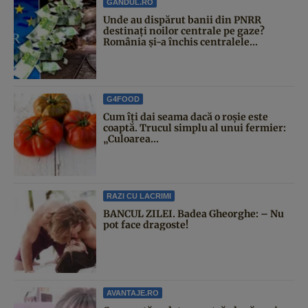
GANDUL.RO
Unde au dispărut banii din PNRR
destinați noilor centrale pe gaze?
România și-a închis centralele...
G4FOOD
Cum îți dai seama dacă o roșie este
coaptă. Trucul simplu al unui fermier:
„Culoarea...
RAZI CU LACRIMI
BANCUL ZILEI. Badea Gheorghe: – Nu
pot face dragoste!
AVANTAJE.RO