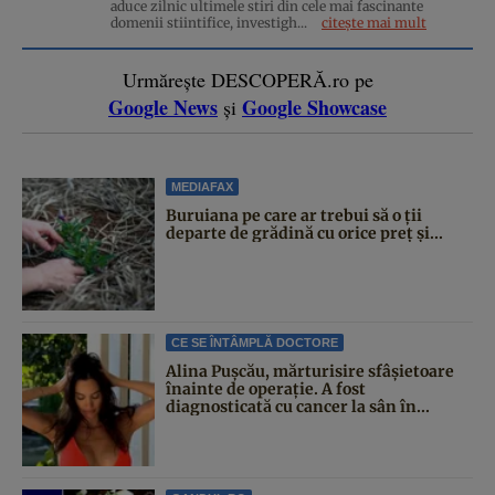
aduce zilnic ultimele stiri din cele mai fascinante
domenii stiintifice, investigh...
citește mai mult
Urmărește DESCOPERĂ.ro pe
Google News
Google Showcase
și
MEDIAFAX
Buruiana pe care ar trebui să o ții
departe de grădină cu orice preț și...
CE SE ÎNTÂMPLĂ DOCTORE
Alina Pușcău, mărturisire sfâșietoare
înainte de operație. A fost
diagnosticată cu cancer la sân în...