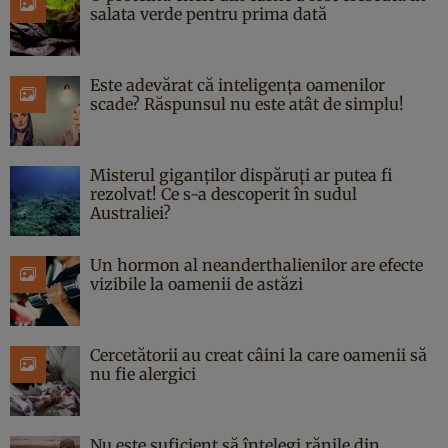
salata verde pentru prima dată
Este adevărat că inteligența oamenilor
scade? Răspunsul nu este atât de simplu!
Misterul giganților dispăruți ar putea fi
rezolvat! Ce s-a descoperit în sudul
Australiei?
Un hormon al neanderthalienilor are efecte
vizibile la oamenii de astăzi
Cercetătorii au creat câini la care oamenii să
nu fie alergici
Nu este suficient să înțelegi rănile din