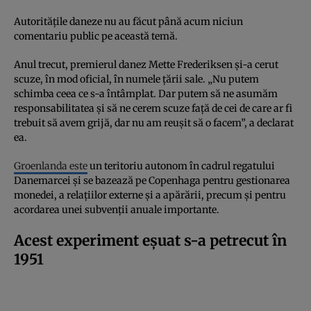
Autoritățile daneze nu au făcut până acum niciun
comentariu public pe această temă.
Anul trecut, premierul danez Mette Frederiksen și-a cerut
scuze, în mod oficial, în numele țării sale. „Nu putem
schimba ceea ce s-a întâmplat. Dar putem să ne asumăm
responsabilitatea și să ne cerem scuze față de cei de care ar fi
trebuit să avem grijă, dar nu am reușit să o facem”, a declarat
ea.
Groenlanda este
un teritoriu autonom în cadrul regatului
Danemarcei și se bazează pe Copenhaga pentru gestionarea
monedei, a relațiilor externe și a apărării, precum și pentru
acordarea unei subvenții anuale importante.
Acest experiment eșuat s-a petrecut în
1951