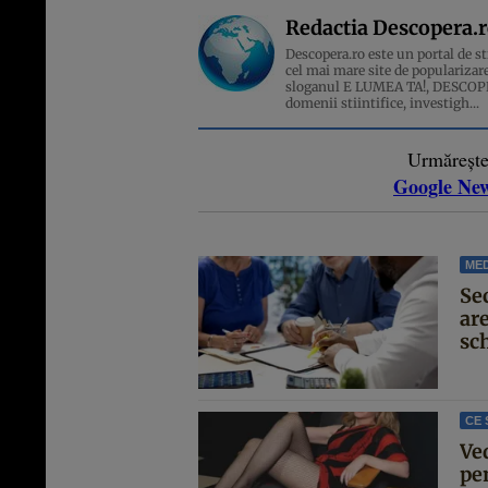
Redactia Descopera.
Descopera.ro este un portal de sti
cel mai mare site de popularizare
sloganul E LUMEA TA!, DESCOPERA
domenii stiintifice, investigh...
Urmăreșt
Google Ne
MED
Se
are
sc
CE 
Ve
pen