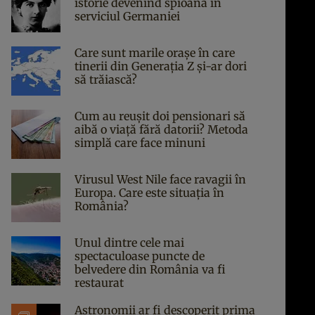
istorie devenind spioană în
serviciul Germaniei
Care sunt marile orașe în care
tinerii din Generația Z și-ar dori
să trăiască?
Cum au reușit doi pensionari să
aibă o viață fără datorii? Metoda
simplă care face minuni
Virusul West Nile face ravagii în
Europa. Care este situația în
România?
Unul dintre cele mai
spectaculoase puncte de
belvedere din România va fi
restaurat
Astronomii ar fi descoperit prima