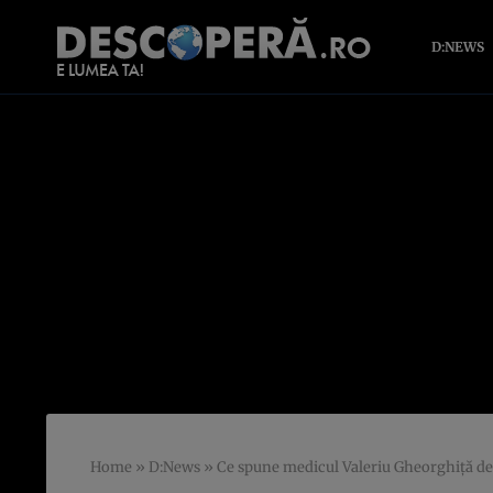
D:NEWS
Home
»
D:News
»
Ce spune medicul Valeriu Gheorghiță de