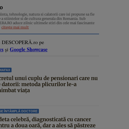
ro
inta, tehnologie, natura si calatorii care isi propune sa fie
 a stiintelor si de cultura generala din Romania. Sub
.RO aduce zilnic ultimele stiri din cele mai fascinante
citește mai mult
e DESCOPERĂ.ro pe
ws
Google Showcase
și
IAFAX
cretul unui cuplu de pensionari care nu
 datorii: metoda plicurilor le-a
himbat viața
SE ÎNTÂMPLĂ DOCTORE
deta celebră, diagnosticată cu cancer
tru a doua oară, dar a ales să păstreze