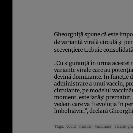
Gheorghiţă spune că este impor
de variantă virală circulă și pe
secvențiere trebuie consolidată
„Cu siguranță în urma acestei m
variante virale care au potenția
devină dominante. În funcție d
administrare a unui vaccin, pro
circulante, pe modelul vaccinăr
moment, este iarăși prematur, 
vedem care va fi evoluția în pe
îmbolnăviri”, declară Gheorghi
Tags:
covid
masuri
vaccinare
valeriu gh