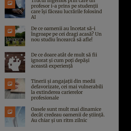
Trucul ingenios prin care un
profesor i-a prins pe studenții
care își făceau lucrările folosind
AI
De ce oamenii au încetat să-i
îngroape pe cei dragi acasă? Un
nou studiu încearcă să afle!
De ce doare atât de mult să fii
ignorat și cum poți depăși
această experiență
Tinerii și angajații din medii
defavorizate, cei mai vulnerabili
la extinderea carierelor
profesionale
Oasele sunt mult mai dinamice
decât credeau oamenii de știință.
Au chiar și un ritm zilnic