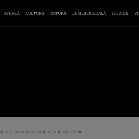
ȘTIINȚĂ
CULTURĂ
NATURĂ
LUMEA DIGITALĂ
ISTORIE
V
spre vaccinarea sezonieră împotriva Covid