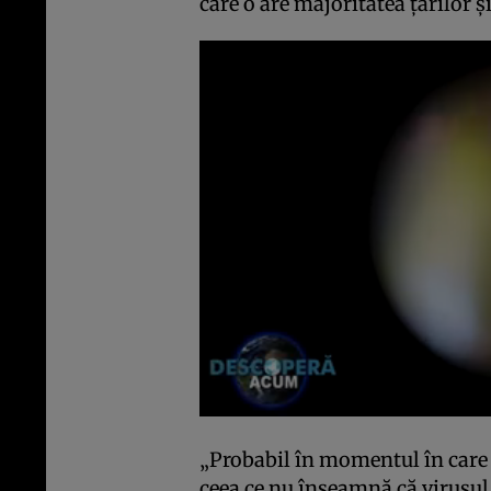
care o are majoritatea țărilor ș
„Probabil în momentul în care 
ceea ce nu înseamnă că virusul