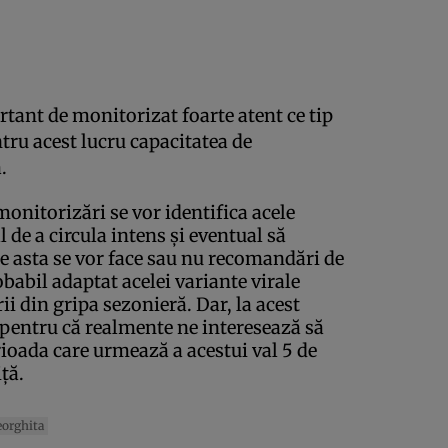
tant de monitorizat foarte atent ce tip
ntru acest lucru capacitatea de
.
onitorizări se vor identifica acele
l de a circula intens și eventual să
e asta se vor face sau nu recomandări de
babil adaptat acelei variante virale
ii din gripa sezonieră. Dar, la acest
pentru că realmente ne interesează să
rioada care urmează a acestui val 5 de
ță.
eorghita