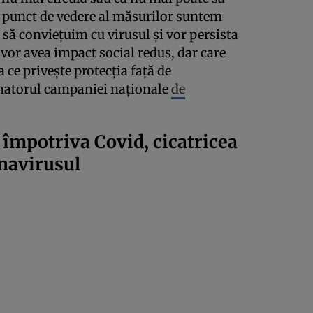
n punct de vedere al măsurilor suntem
e să conviețuim cu virusul și vor persista
 vor avea impact social redus, dar care
a ce privește protecția față de
natorul campaniei naţionale
de
împotriva Covid, cicatricea
onavirusul