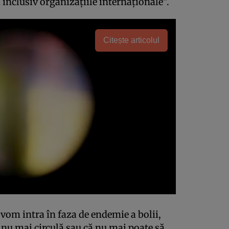
i inclusiv organizațiile internaționale”.
Citește articolul
vom intra în faza de endemie a bolii,
 nu mai circulă sau că nu mai poate să