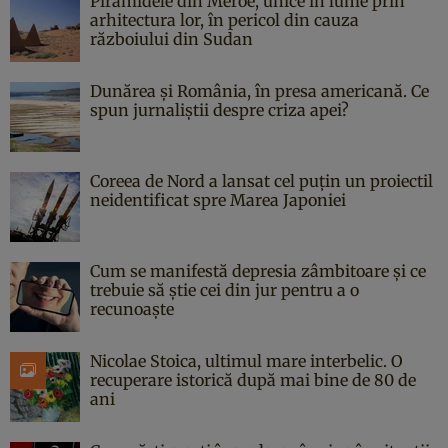
Piramidele din Meroe, unice în lume prin
arhitectura lor, în pericol din cauza
războiului din Sudan
Dunărea și România, în presa americană. Ce
spun jurnaliștii despre criza apei?
Coreea de Nord a lansat cel puțin un proiectil
neidentificat spre Marea Japoniei
Cum se manifestă depresia zâmbitoare și ce
trebuie să știe cei din jur pentru a o
recunoaște
Nicolae Stoica, ultimul mare interbelic. O
recuperare istorică după mai bine de 80 de
ani