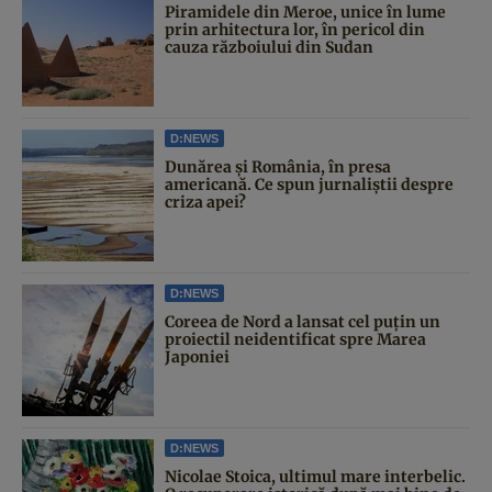
Piramidele din Meroe, unice în lume
prin arhitectura lor, în pericol din
cauza războiului din Sudan
D:NEWS
Dunărea și România, în presa
americană. Ce spun jurnaliștii despre
criza apei?
D:NEWS
Coreea de Nord a lansat cel puțin un
proiectil neidentificat spre Marea
Japoniei
D:NEWS
Nicolae Stoica, ultimul mare interbelic.