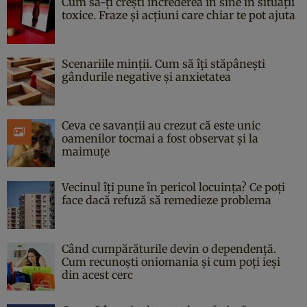
Cum să-ți crești încrederea în sine în situații
toxice. Fraze și acțiuni care chiar te pot ajuta
Scenariile minții. Cum să îți stăpânești
gândurile negative și anxietatea
Ceva ce savanții au crezut că este unic
oamenilor tocmai a fost observat și la
maimuțe
Vecinul îți pune în pericol locuința? Ce poți
face dacă refuză să remedieze problema
Când cumpărăturile devin o dependență.
Cum recunoști oniomania și cum poți ieși
din acest cerc