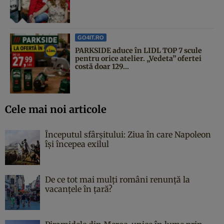
GO4IT.RO
PARKSIDE aduce în LIDL TOP 7 scule
pentru orice atelier. „Vedeta” ofertei
costă doar 129...
Cele mai noi articole
Începutul sfârşitului: Ziua în care Napoleon
îşi începea exilul
De ce tot mai mulți români renunță la
vacanțele în țară?