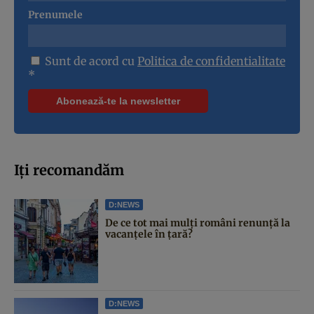
Prenumele
Sunt de acord cu
Politica de confidentialitate
*
Iți recomandăm
D:NEWS
De ce tot mai mulți români renunță la
vacanțele în țară?
D:NEWS