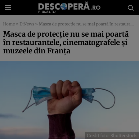
Home
»
D:News
»
Masca de protecție nu se mai poartă în restaurantele, cinematografele și muzeele din Franța
Masca de protecție nu se mai poartă
în restaurantele, cinematografele și
muzeele din Franța
Credit foto: Shutterstock