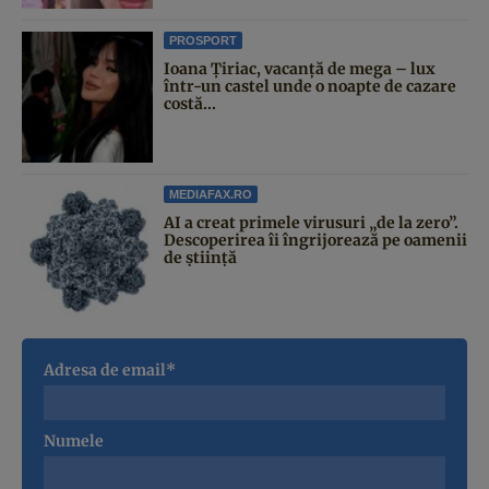
PROSPORT
Ioana Țiriac, vacanță de mega – lux
într-un castel unde o noapte de cazare
costă...
MEDIAFAX.RO
AI a creat primele virusuri „de la zero”.
Descoperirea îi îngrijorează pe oamenii
de știință
Adresa de email*
Numele