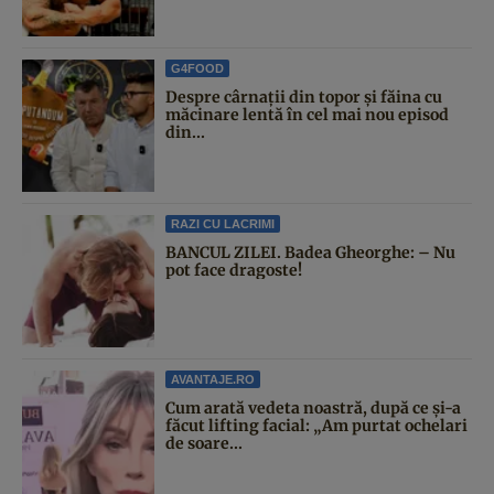
G4FOOD
Despre cârnații din topor și făina cu
măcinare lentă în cel mai nou episod
din...
RAZI CU LACRIMI
BANCUL ZILEI. Badea Gheorghe: – Nu
pot face dragoste!
AVANTAJE.RO
Cum arată vedeta noastră, după ce și-a
făcut lifting facial: „Am purtat ochelari
de soare...