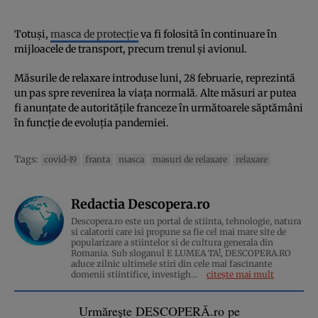
Totuși,
masca de protecție
va fi folosită în continuare în
mijloacele de transport, precum trenul și avionul.
Măsurile de relaxare introduse luni, 28 februarie, reprezintă
un pas spre revenirea la viața normală. Alte măsuri ar putea
fi anunțate de autoritățile franceze în următoarele săptămâni
în funcție de evoluția pandemiei.
Tags:
covid-19
franta
masca
masuri de relaxare
relaxare
Redactia Descopera.ro
Descopera.ro este un portal de stiinta, tehnologie, natura
si calatorii care isi propune sa fie cel mai mare site de
popularizare a stiintelor si de cultura generala din
Romania. Sub sloganul E LUMEA TA!, DESCOPERA.RO
aduce zilnic ultimele stiri din cele mai fascinante
domenii stiintifice, investigh...
citește mai mult
Urmărește DESCOPERĂ.ro pe