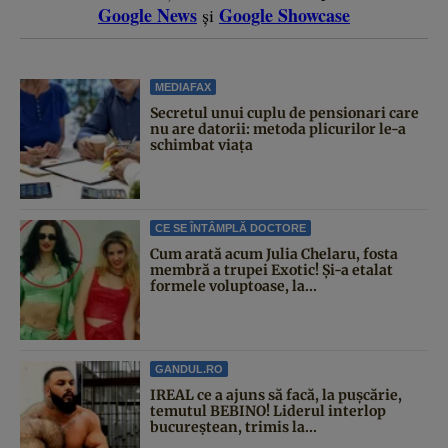
Google News
Google Showcase
și
MEDIAFAX
Secretul unui cuplu de pensionari care
nu are datorii: metoda plicurilor le-a
schimbat viața
CE SE ÎNTÂMPLĂ DOCTORE
Cum arată acum Julia Chelaru, fosta
membră a trupei Exotic! Și-a etalat
formele voluptoase, la...
GANDUL.RO
IREAL ce a ajuns să facă, la pușcărie,
temutul BEBINO! Liderul interlop
bucureștean, trimis la...