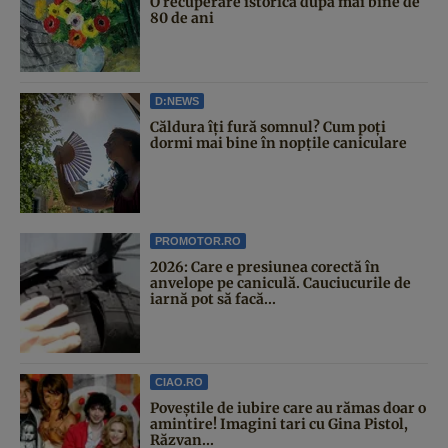
O recuperare istorică după mai bine de
80 de ani
D:NEWS
Căldura îți fură somnul? Cum poți
dormi mai bine în nopțile caniculare
PROMOTOR.RO
2026: Care e presiunea corectă în
anvelope pe caniculă. Cauciucurile de
iarnă pot să facă...
CIAO.RO
Poveştile de iubire care au rămas doar o
amintire! Imagini tari cu Gina Pistol,
Răzvan...