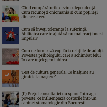
Când cumpărăturile devin o dependență.
Cum recunoști oniomania și cum poți ieși
din acest cerc
Cum să înveți toleranța la suferință.
Abilitatea care te ajută să nu mai reacționezi
impulsiv
Cum ne formează copilăria relațiile de adulți.
Povestea psihologului care a schimbat felul
în care înțelegem iubirea
Test de cultură generală. Ce înălțime au
girafele la naștere?
(P) Prețul consultației nu spune întreaga
poveste: ce influențează costurile într-un
cabinet stomatologic din București