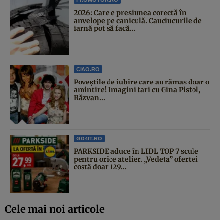
2026: Care e presiunea corectă în
anvelope pe caniculă. Cauciucurile de
iarnă pot să facă...
CIAO.RO
Poveştile de iubire care au rămas doar o
amintire! Imagini tari cu Gina Pistol,
Răzvan...
GO4IT.RO
PARKSIDE aduce în LIDL TOP 7 scule
pentru orice atelier. „Vedeta” ofertei
costă doar 129...
Cele mai noi articole