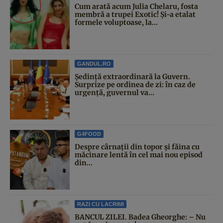
Cum arată acum Julia Chelaru, fosta
membră a trupei Exotic! Și-a etalat
formele voluptoase, la...
GANDUL.RO
Şedinţă extraordinară la Guvern.
Surprize pe ordinea de zi: în caz de
urgență, guvernul va...
G4FOOD
Despre cârnații din topor și făina cu
măcinare lentă în cel mai nou episod
din...
RAZI CU LACRIMI
BANCUL ZILEI. Badea Gheorghe: – Nu