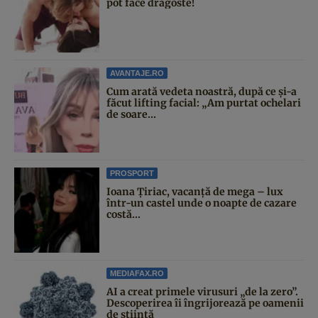
pot face dragoste!
AVANTAJE.RO
Cum arată vedeta noastră, după ce și-a
făcut lifting facial: „Am purtat ochelari
de soare...
PROSPORT
Ioana Țiriac, vacanță de mega – lux
într-un castel unde o noapte de cazare
costă...
MEDIAFAX.RO
AI a creat primele virusuri „de la zero”.
Descoperirea îi îngrijorează pe oamenii
de știință