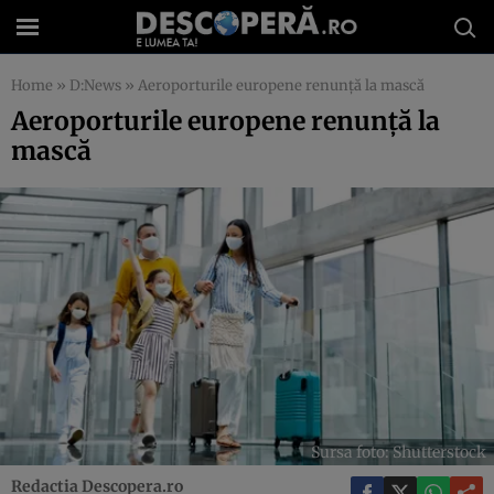
Home
»
D:News
»
Aeroporturile europene renunță la mască
Aeroporturile europene renunță la
mască
Sursa foto: Shutterstock
Redactia Descopera.ro