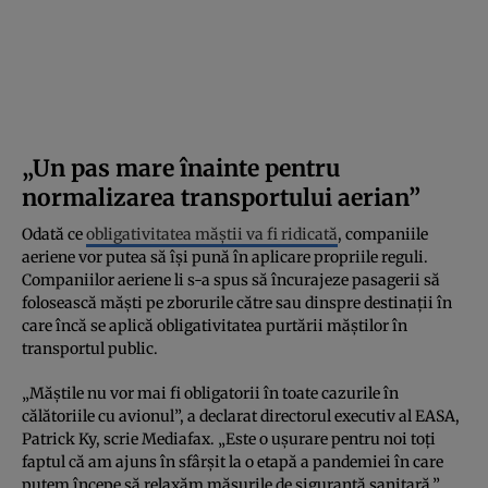
„Un pas mare înainte pentru
normalizarea transportului aerian”
Odată ce
obligativitatea măștii va fi ridicată
, companiile
aeriene vor putea să își pună în aplicare propriile reguli.
Companiilor aeriene li s-a spus să încurajeze pasagerii să
folosească măști pe zborurile către sau dinspre destinații în
care încă se aplică obligativitatea purtării măștilor în
transportul public.
„Măștile nu vor mai fi obligatorii în toate cazurile în
călătoriile cu avionul”, a declarat directorul executiv al EASA,
Patrick Ky, scrie Mediafax. „Este o ușurare pentru noi toți
faptul că am ajuns în sfârșit la o etapă a pandemiei în care
putem începe să relaxăm măsurile de siguranță sanitară.”