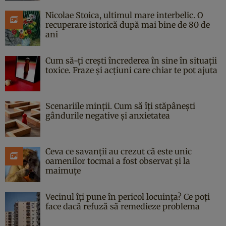
Nicolae Stoica, ultimul mare interbelic. O
recuperare istorică după mai bine de 80 de
ani
Cum să-ți crești încrederea în sine în situații
toxice. Fraze și acțiuni care chiar te pot ajuta
Scenariile minții. Cum să îți stăpânești
gândurile negative și anxietatea
Ceva ce savanții au crezut că este unic
oamenilor tocmai a fost observat și la
maimuțe
Vecinul îți pune în pericol locuința? Ce poți
face dacă refuză să remedieze problema