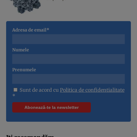
Adresa de email*
Numele
Prenumele
Sunt de acord cu
Politica de confidentialitate
*