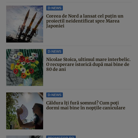
D:NEWS
Coreea de Nord a lansat cel puțin un
proiectil neidentificat spre Marea
Japoniei
D:NEWS
Nicolae Stoica, ultimul mare interbelic.
O recuperare istorică după mai bine de
80 de ani
D:NEWS
Căldura îți fură somnul? Cum poți
dormi mai bine în nopțile caniculare
PROMOTOR.RO