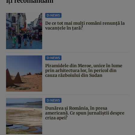
Iți recomandăm
D:NEWS
De ce tot mai mulți români renunță la
vacanțele în țară?
D:NEWS
Piramidele din Meroe, unice în lume
prin arhitectura lor, în pericol din
cauza războiului din Sudan
D:NEWS
Dunărea și România, în presa
americană. Ce spun jurnaliștii despre
criza apei?