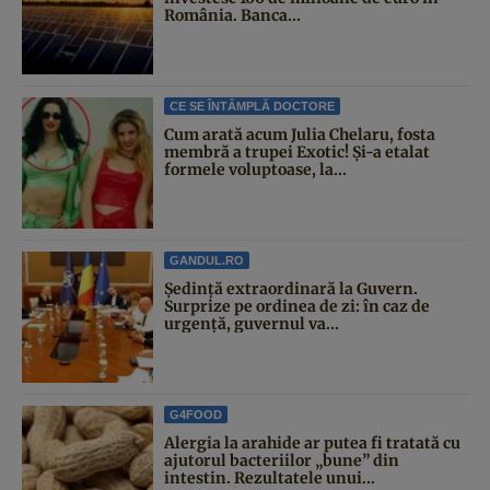
România. Banca...
CE SE ÎNTÂMPLĂ DOCTORE
Cum arată acum Julia Chelaru, fosta
membră a trupei Exotic! Și-a etalat
formele voluptoase, la...
GANDUL.RO
Şedinţă extraordinară la Guvern.
Surprize pe ordinea de zi: în caz de
urgență, guvernul va...
G4FOOD
Alergia la arahide ar putea fi tratată cu
ajutorul bacteriilor „bune” din
intestin. Rezultatele unui...