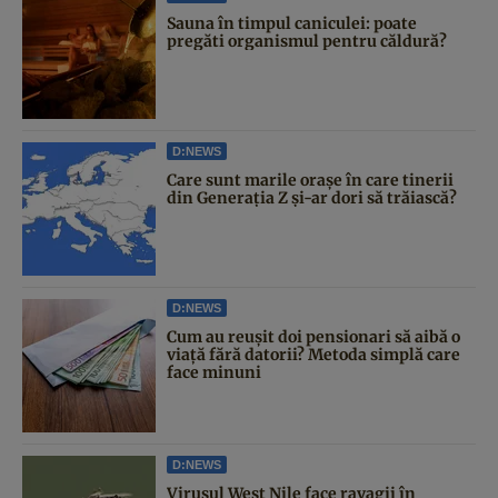
Sauna în timpul caniculei: poate
pregăti organismul pentru căldură?
D:NEWS
Care sunt marile orașe în care tinerii
din Generația Z și-ar dori să trăiască?
D:NEWS
Cum au reușit doi pensionari să aibă o
viață fără datorii? Metoda simplă care
face minuni
D:NEWS
Virusul West Nile face ravagii în