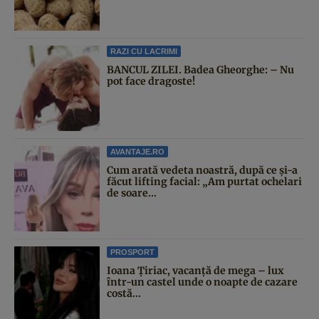
RAZI CU LACRIMI
BANCUL ZILEI. Badea Gheorghe: – Nu
pot face dragoste!
AVANTAJE.RO
Cum arată vedeta noastră, după ce și-a
făcut lifting facial: „Am purtat ochelari
de soare...
PROSPORT
Ioana Țiriac, vacanță de mega – lux
într-un castel unde o noapte de cazare
costă...