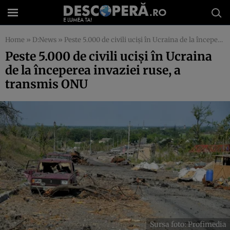
Home
»
D:News
»
Peste 5.000 de civili ucişi în Ucraina de la începerea invaziei ruse, a transmis ONU
Peste 5.000 de civili ucişi în Ucraina
de la începerea invaziei ruse, a
transmis ONU
Sursa foto: Profimedia