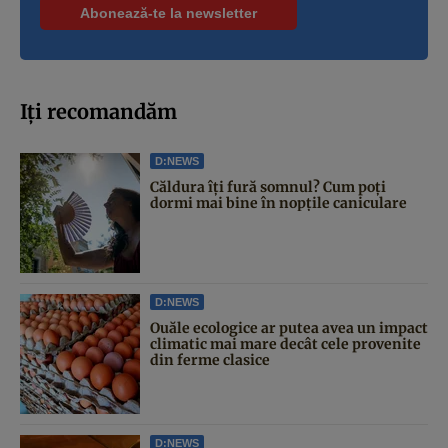
Iți recomandăm
D:NEWS
Căldura îți fură somnul? Cum poți
dormi mai bine în nopțile caniculare
D:NEWS
Ouăle ecologice ar putea avea un impact
climatic mai mare decât cele provenite
din ferme clasice
D:NEWS