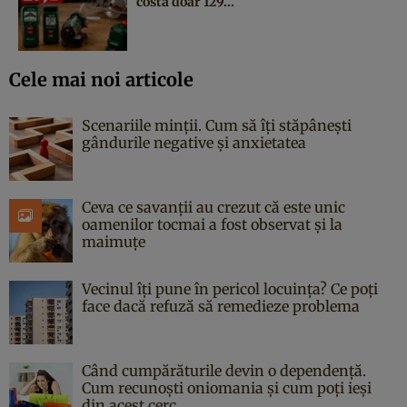
costă doar 129...
Cele mai noi articole
Scenariile minții. Cum să îți stăpânești
gândurile negative și anxietatea
Ceva ce savanții au crezut că este unic
oamenilor tocmai a fost observat și la
maimuțe
Vecinul îți pune în pericol locuința? Ce poți
face dacă refuză să remedieze problema
Când cumpărăturile devin o dependență.
Cum recunoști oniomania și cum poți ieși
din acest cerc