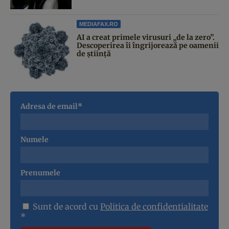
MEDIAFAX.RO
AI a creat primele virusuri „de la zero”.
Descoperirea îi îngrijorează pe oamenii
de știință
Adresa de email*
Numele
Prenumele
Sunt de acord cu
Politica de confidentialitate
*