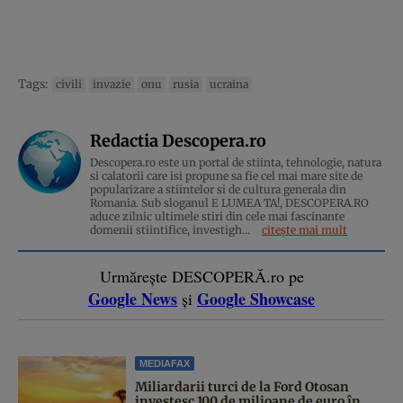
Tags:
civili
invazie
onu
rusia
ucraina
Redactia Descopera.ro
Descopera.ro este un portal de stiinta, tehnologie, natura
si calatorii care isi propune sa fie cel mai mare site de
popularizare a stiintelor si de cultura generala din
Romania. Sub sloganul E LUMEA TA!, DESCOPERA.RO
aduce zilnic ultimele stiri din cele mai fascinante
domenii stiintifice, investigh...
citește mai mult
Urmărește DESCOPERĂ.ro pe
Google News
Google Showcase
și
MEDIAFAX
Miliardarii turci de la Ford Otosan
investesc 100 de milioane de euro în