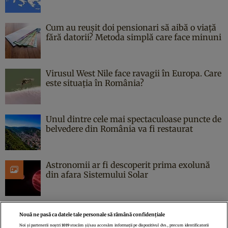
Cum au reușit doi pensionari să aibă o viață
fără datorii? Metoda simplă care face minuni
Virusul West Nile face ravagii în Europa. Care
este situația în România?
Unul dintre cele mai spectaculoase puncte de
belvedere din România va fi restaurat
Astronomii ar fi descoperit prima exolună
din afara Sistemului Solar
Nouă ne pasă ca datele tale personale să rămână confidențiale
Noi și partenerii noștri
1019
stocăm și/sau accesăm informații pe dispozitivul dvs., precum identificatorii