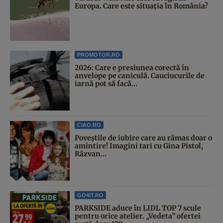
Europa. Care este situația în România?
PROMOTOR.RO
2026: Care e presiunea corectă în
anvelope pe caniculă. Cauciucurile de
iarnă pot să facă...
CIAO.RO
Poveştile de iubire care au rămas doar o
amintire! Imagini tari cu Gina Pistol,
Răzvan...
GO4IT.RO
PARKSIDE aduce în LIDL TOP 7 scule
pentru orice atelier. „Vedeta” ofertei