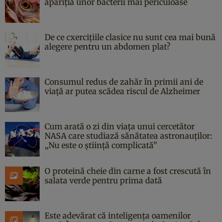
apariția unor bacterii mai periculoase
De ce cxercițiile clasice nu sunt cea mai bună
alegere pentru un abdomen plat?
Consumul redus de zahăr în primii ani de
viață ar putea scădea riscul de Alzheimer
Cum arată o zi din viața unui cercetător
NASA care studiază sănătatea astronauților:
„Nu este o știință complicată”
O proteină cheie din carne a fost crescută în
salata verde pentru prima dată
Este adevărat că inteligența oamenilor