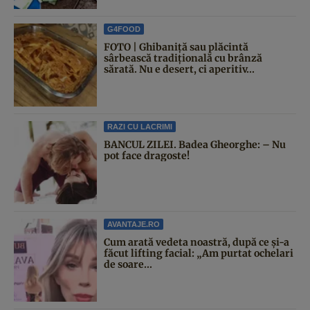
G4FOOD
FOTO | Ghibaniță sau plăcintă
sârbească tradițională cu brânză
sărată. Nu e desert, ci aperitiv...
RAZI CU LACRIMI
BANCUL ZILEI. Badea Gheorghe: – Nu
pot face dragoste!
AVANTAJE.RO
Cum arată vedeta noastră, după ce și-a
făcut lifting facial: „Am purtat ochelari
de soare...