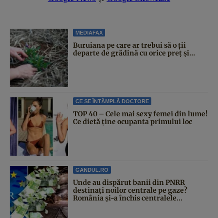
MEDIAFAX
Buruiana pe care ar trebui să o ții
departe de grădină cu orice preț și...
CE SE ÎNTÂMPLĂ DOCTORE
TOP 40 – Cele mai sexy femei din lume!
Ce dietă ține ocupanta primului loc
GANDUL.RO
Unde au dispărut banii din PNRR
destinați noilor centrale pe gaze?
România și-a închis centralele...