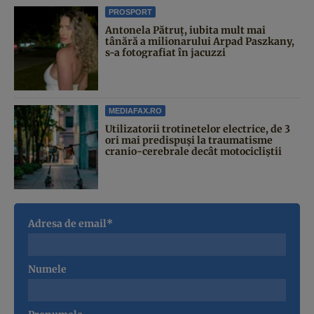
PROSPORT
Antonela Pătruț, iubita mult mai
tânără a milionarului Arpad Paszkany,
s-a fotografiat în jacuzzi
MEDIAFAX.RO
Utilizatorii trotinetelor electrice, de 3
ori mai predispuși la traumatisme
cranio-cerebrale decât motocicliștii
Adresa de email*
Numele