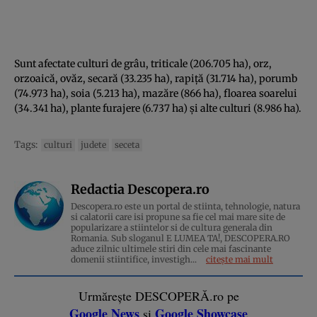
Sunt afectate
culturi de grâu
, triticale (206.705 ha), orz,
orzoaică, ovăz, secară (33.235 ha), rapiță (31.714 ha), porumb
(74.973 ha), soia (5.213 ha), mazăre (866 ha), floarea soarelui
(34.341 ha), plante furajere (6.737 ha) și alte culturi (8.986 ha).
Tags:
culturi
judete
seceta
Redactia Descopera.ro
Descopera.ro este un portal de stiinta, tehnologie, natura
si calatorii care isi propune sa fie cel mai mare site de
popularizare a stiintelor si de cultura generala din
Romania. Sub sloganul E LUMEA TA!, DESCOPERA.RO
aduce zilnic ultimele stiri din cele mai fascinante
domenii stiintifice, investigh...
citește mai mult
Urmărește DESCOPERĂ.ro pe
Google News
Google Showcase
și