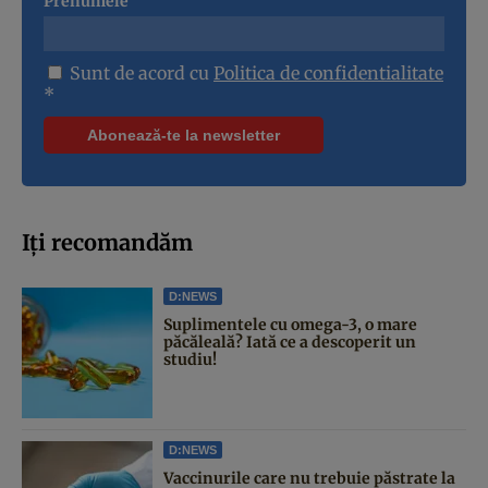
Prenumele
Sunt de acord cu
Politica de confidentialitate
*
Iți recomandăm
D:NEWS
Suplimentele cu omega-3, o mare
păcăleală? Iată ce a descoperit un
studiu!
D:NEWS
Vaccinurile care nu trebuie păstrate la