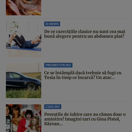
D:NEWS
De ce cxercițiile clasice nu sunt cea mai
bună alegere pentru un abdomen plat?
PROMOTOR.RO
Ce se întâmplă dacă trebuie să fugi cu
Tesla în timp ce încarcă? Un atac...
CIAO.RO
Poveştile de iubire care au rămas doar o
amintire! Imagini tari cu Gina Pistol,
Răzvan...