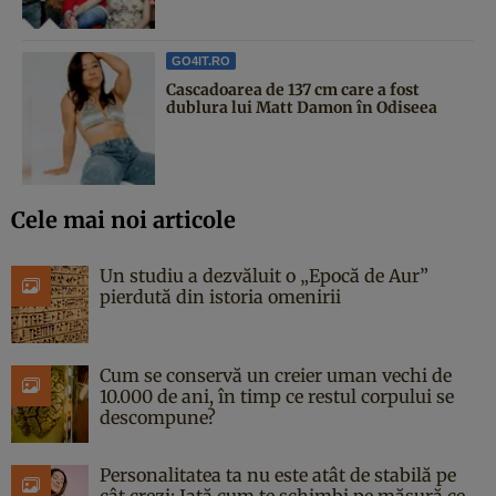
GO4IT.RO
Cascadoarea de 137 cm care a fost
dublura lui Matt Damon în Odiseea
Cele mai noi articole
Un studiu a dezvăluit o „Epocă de Aur”
pierdută din istoria omenirii
Cum se conservă un creier uman vechi de
10.000 de ani, în timp ce restul corpului se
descompune?
Personalitatea ta nu este atât de stabilă pe
cât crezi: Iată cum te schimbi pe măsură ce