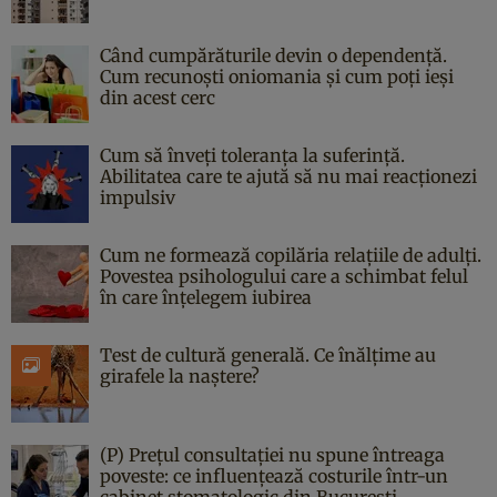
Când cumpărăturile devin o dependență.
Cum recunoști oniomania și cum poți ieși
din acest cerc
Cum să înveți toleranța la suferință.
Abilitatea care te ajută să nu mai reacționezi
impulsiv
Cum ne formează copilăria relațiile de adulți.
Povestea psihologului care a schimbat felul
în care înțelegem iubirea
Test de cultură generală. Ce înălțime au
girafele la naștere?
(P) Prețul consultației nu spune întreaga
poveste: ce influențează costurile într-un
cabinet stomatologic din București