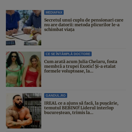
MEDIAFAX
Secretul unui cuplu de pensionari care
nu are datorii: metoda plicurilor le-a
schimbat viața
CE SE ÎNTÂMPLĂ DOCTORE
Cum arată acum Julia Chelaru, fosta
membră a trupei Exotic! Și-a etalat
formele voluptoase, la...
GANDUL.RO
IREAL ce a ajuns să facă, la pușcărie,
temutul BEBINO! Liderul interlop
bucureștean, trimis la...