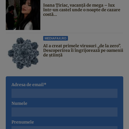
Ioana Țiriac, vacanță de mega – lux
într-un castel unde o noapte de cazare
costă...
MEDIAFAX.RO
AI a creat primele virusuri „de la zero”.
Descoperirea îi îngrijorează pe oamenii
de știință
Adresa de email*
Numele
Prenumele