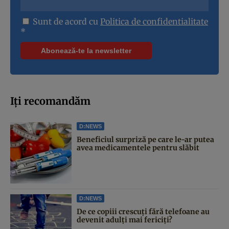
Sunt de acord cu
Politica de confidentialitate
*
Iți recomandăm
D:NEWS
Beneficiul surpriză pe care le-ar putea
avea medicamentele pentru slăbit
D:NEWS
De ce copiii crescuți fără telefoane au
devenit adulți mai fericiți?