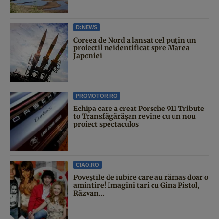
D:NEWS
Coreea de Nord a lansat cel puțin un
proiectil neidentificat spre Marea
Japoniei
PROMOTOR.RO
Echipa care a creat Porsche 911 Tribute
to Transfăgărășan revine cu un nou
proiect spectaculos
CIAO.RO
Poveştile de iubire care au rămas doar o
amintire! Imagini tari cu Gina Pistol,
Răzvan...