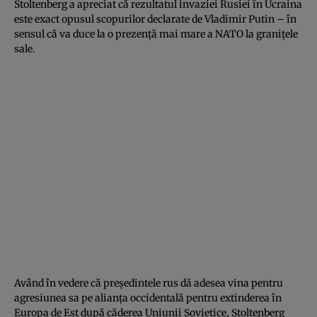
Stoltenberg a apreciat că rezultatul invaziei Rusiei în Ucraina
este exact opusul scopurilor declarate de Vladimir Putin – în
sensul că va duce la o prezență mai mare a NATO la granițele
sale.
Având în vedere că președintele rus dă adesea vina pentru
agresiunea sa pe alianța occidentală pentru extinderea în
Europa de Est după căderea Uniunii Sovietice, Stoltenberg