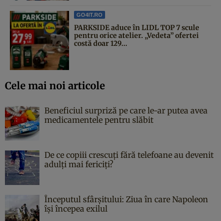
GO4IT.RO
PARKSIDE aduce în LIDL TOP 7 scule
pentru orice atelier. „Vedeta” ofertei
costă doar 129...
Cele mai noi articole
Beneficiul surpriză pe care le-ar putea avea
medicamentele pentru slăbit
De ce copiii crescuți fără telefoane au devenit
adulți mai fericiți?
Începutul sfârşitului: Ziua în care Napoleon
îşi începea exilul