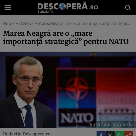
Home
»
D:News
»
Marea Neagră are o „mare importanță strategică” pentru NATO
Marea Neagră are o „mare
importanță strategică” pentru NATO
Sursa foto: Profimedia
Redactia Descopera.ro