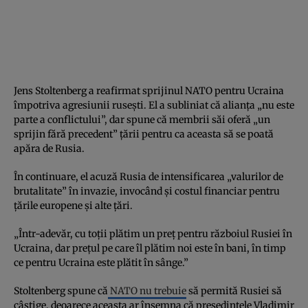
Jens Stoltenberg a reafirmat sprijinul NATO pentru Ucraina
împotriva agresiunii rusești. El a subliniat că alianța „nu este
parte a conflictului”, dar spune că membrii săi oferă „un
sprijin fără precedent” țării pentru ca aceasta să se poată
apăra de Rusia.
În continuare, el acuză Rusia de intensificarea „valurilor de
brutalitate” în invazie, invocând și costul financiar pentru
țările europene și alte țări.
„Într-adevăr, cu toții plătim un preț pentru războiul Rusiei în
Ucraina, dar prețul pe care îl plătim noi este în bani, în timp
ce pentru Ucraina este plătit în sânge.”
Stoltenberg spune că
NATO nu trebuie
să permită Rusiei să
câștige, deoarece aceasta ar însemna că președintele Vladimir