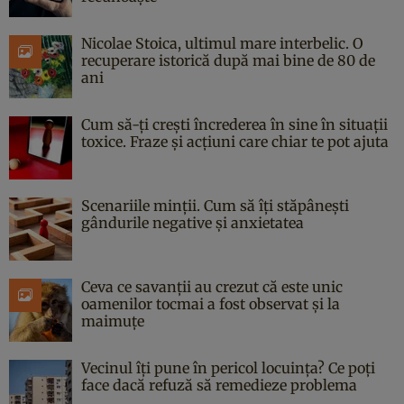
Nicolae Stoica, ultimul mare interbelic. O
recuperare istorică după mai bine de 80 de
ani
Cum să-ți crești încrederea în sine în situații
toxice. Fraze și acțiuni care chiar te pot ajuta
Scenariile minții. Cum să îți stăpânești
gândurile negative și anxietatea
Ceva ce savanții au crezut că este unic
oamenilor tocmai a fost observat și la
maimuțe
Vecinul îți pune în pericol locuința? Ce poți
face dacă refuză să remedieze problema