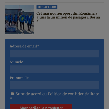
MEDIAFAX.RO
Cel mai nou aeroport din România a
ajuns la un milion de pasageri. Borna
a...
Adresa de email*
Numele
Prenumele
Sunt de acord cu
Politica de confidentialitate
*