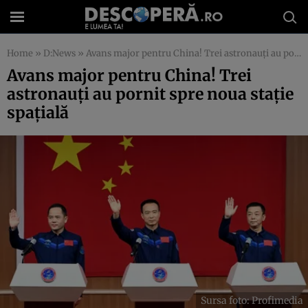
Home
»
D:News
»
Avans major pentru China! Trei astronauți au pornit spre noua stație spațială
Avans major pentru China! Trei
astronauți au pornit spre noua stație
spațială
Sursa foto: Profimedia