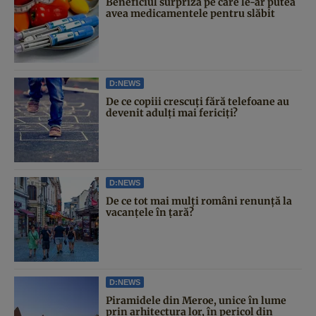
Beneficiul surpriză pe care le-ar putea
avea medicamentele pentru slăbit
D:NEWS
De ce copiii crescuți fără telefoane au
devenit adulți mai fericiți?
D:NEWS
De ce tot mai mulți români renunță la
vacanțele în țară?
D:NEWS
Piramidele din Meroe, unice în lume
prin arhitectura lor, în pericol din