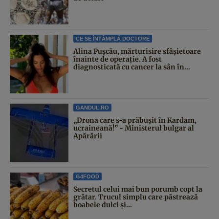
CE SE ÎNTÂMPLĂ DOCTORE
Alina Pușcău, mărturisire sfâșietoare
înainte de operație. A fost
diagnosticată cu cancer la sân în...
GANDUL.RO
„Drona care s-a prăbușit în Kardam,
ucraineană!” - Ministerul bulgar al
Apărării
G4FOOD
Secretul celui mai bun porumb copt la
grătar. Trucul simplu care păstrează
boabele dulci și...