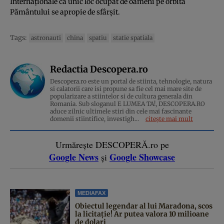
Internaționale ca unic loc ocupat de oameni pe orbita
Pământului se apropie de sfârșit.
Tags:
astronauti
china
spatiu
statie spatiala
Redactia Descopera.ro
Descopera.ro este un portal de stiinta, tehnologie, natura
si calatorii care isi propune sa fie cel mai mare site de
popularizare a stiintelor si de cultura generala din
Romania. Sub sloganul E LUMEA TA!, DESCOPERA.RO
aduce zilnic ultimele stiri din cele mai fascinante
domenii stiintifice, investigh...
citește mai mult
Urmărește DESCOPERĂ.ro pe
Google News
Google Showcase
și
MEDIAFAX
Obiectul legendar al lui Maradona, scos
la licitație! Ar putea valora 10 milioane
de dolari