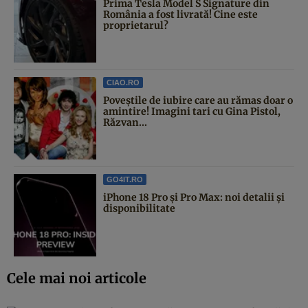
Prima Tesla Model S Signature din
România a fost livrată! Cine este
proprietarul?
CIAO.RO
Poveştile de iubire care au rămas doar o
amintire! Imagini tari cu Gina Pistol,
Răzvan...
GO4IT.RO
iPhone 18 Pro și Pro Max: noi detalii și
disponibilitate
Cele mai noi articole