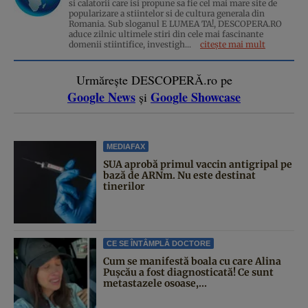
si calatorii care isi propune sa fie cel mai mare site de
popularizare a stiintelor si de cultura generala din
Romania. Sub sloganul E LUMEA TA!, DESCOPERA.RO
aduce zilnic ultimele stiri din cele mai fascinante
domenii stiintifice, investigh...
citește mai mult
Urmărește DESCOPERĂ.ro pe
Google News
Google Showcase
și
MEDIAFAX
SUA aprobă primul vaccin antigripal pe
bază de ARNm. Nu este destinat
tinerilor
CE SE ÎNTÂMPLĂ DOCTORE
Cum se manifestă boala cu care Alina
Pușcău a fost diagnosticată! Ce sunt
metastazele osoase,...