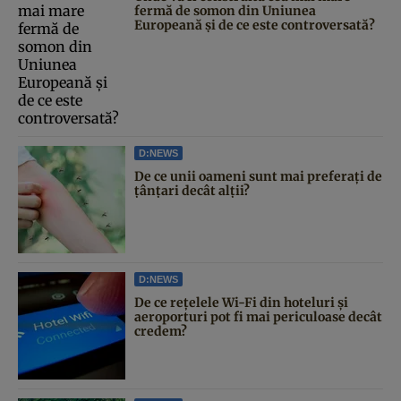
fermă de somon din Uniunea
Europeană și de ce este controversată?
D:NEWS
De ce unii oameni sunt mai preferați de
țânțari decât alții?
D:NEWS
De ce rețelele Wi-Fi din hoteluri și
aeroporturi pot fi mai periculoase decât
credem?