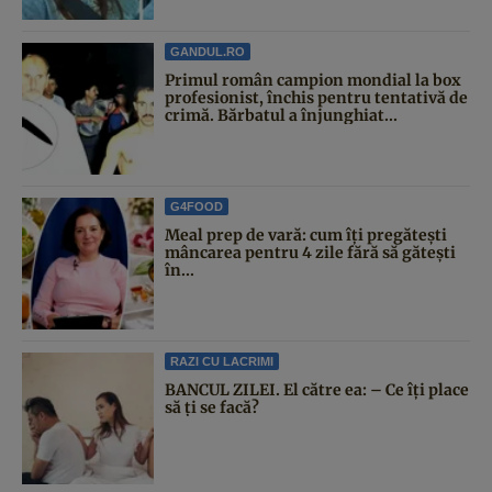
GANDUL.RO
Primul român campion mondial la box
profesionist, închis pentru tentativă de
crimă. Bărbatul a înjunghiat...
G4FOOD
Meal prep de vară: cum îți pregătești
mâncarea pentru 4 zile fără să gătești
în...
RAZI CU LACRIMI
BANCUL ZILEI. El către ea: – Ce îți place
să ți se facă?