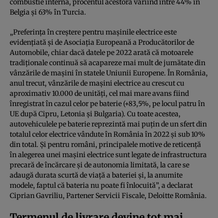
combustie internă, procentul acestora variind între 44% în
Belgia și 63% în Turcia.
„Preferința în creștere pentru mașinile electrice este
evidențiată și de Asociația Europeană a Producătorilor de
Automobile, chiar dacă datele pe 2022 arată că motoarele
tradiționale continuă să acapareze mai mult de jumătate din
vânzările de mașini în statele Uniunii Europene. În România,
anul trecut, vânzările de mașini electrice au crescut cu
aproximativ 10.000 de unități, cel mai mare avans fiind
înregistrat în cazul celor pe baterie (+83,5%, pe locul patru în
UE după Cipru, Letonia și Bulgaria). Cu toate acestea,
autovehiculele pe baterie reprezintă mai puțin de un sfert din
totalul celor electrice vândute în România în 2022 și sub 10%
din total. Și pentru români, principalele motive de reticență
în alegerea unei mașini electrice sunt legate de infrastructura
precară de încărcare și de autonomia limitată, la care se
adaugă durata scurtă de viață a bateriei și, la anumite
modele, faptul că bateria nu poate fi înlocuită”, a declarat
Ciprian Gavriliu, Partener Servicii Fiscale, Deloitte România.
Termenul de livrare devine tot mai