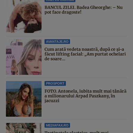
BANCUL ZILEI. Badea Gheorghe: – Nu
pot face dragoste!
AVANTAJE.RO
Cum arată vedeta noastră, după ce și-a
făcut lifting facial: „Am purtat ochelari
de soare...
PROSPORT
FOTO. Antonela, iubita mult mai tânără
a milionarului Arpad Paszkany, în
jacuzzi
MEDIAFAX.RO
Trotinetele electrice, mult mai