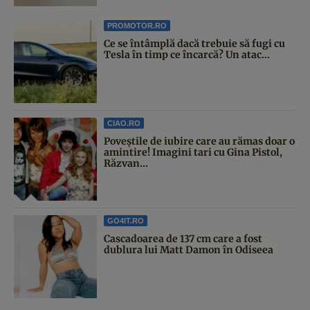
PROMOTOR.RO
Ce se întâmplă dacă trebuie să fugi cu
Tesla în timp ce încarcă? Un atac...
CIAO.RO
Poveştile de iubire care au rămas doar o
amintire! Imagini tari cu Gina Pistol,
Răzvan...
GO4IT.RO
Cascadoarea de 137 cm care a fost
dublura lui Matt Damon în Odiseea