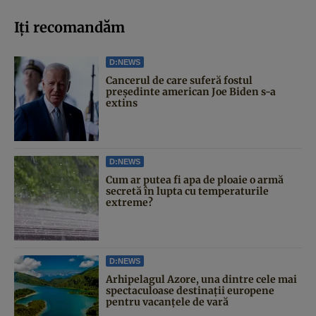
Iți recomandăm
D:NEWS
Cancerul de care suferă fostul
președinte american Joe Biden s-a
extins
D:NEWS
Cum ar putea fi apa de ploaie o armă
secretă în lupta cu temperaturile
extreme?
D:NEWS
Arhipelagul Azore, una dintre cele mai
spectaculoase destinații europene
pentru vacanțele de vară