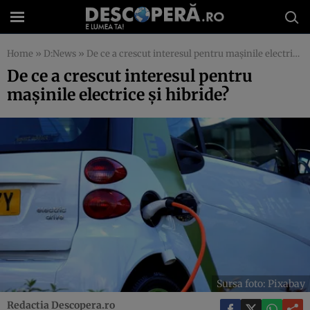
Home
»
D:News
»
De ce a crescut interesul pentru mașinile electrice și hibride?
De ce a crescut interesul pentru
mașinile electrice și hibride?
Sursa foto: Pixabay
Redactia Descopera.ro