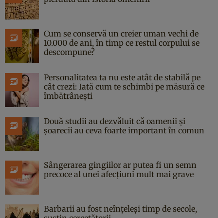
Cum se conservă un creier uman vechi de
10.000 de ani, în timp ce restul corpului se
descompune?
Personalitatea ta nu este atât de stabilă pe
cât crezi: Iată cum te schimbi pe măsură ce
îmbătrânești
Două studii au dezvăluit că oamenii și
șoarecii au ceva foarte important în comun
Sângerarea gingiilor ar putea fi un semn
precoce al unei afecțiuni mult mai grave
Barbarii au fost neînțeleși timp de secole,
susțin cercetătorii