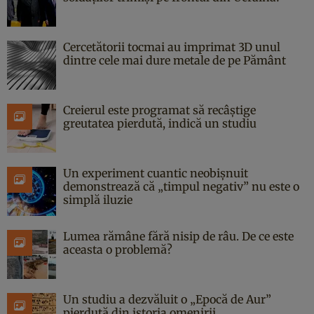
Cercetătorii tocmai au imprimat 3D unul
dintre cele mai dure metale de pe Pământ
Creierul este programat să recâștige
greutatea pierdută, indică un studiu
Un experiment cuantic neobișnuit
demonstrează că „timpul negativ” nu este o
simplă iluzie
Lumea rămâne fără nisip de râu. De ce este
aceasta o problemă?
Un studiu a dezvăluit o „Epocă de Aur”
pierdută din istoria omenirii