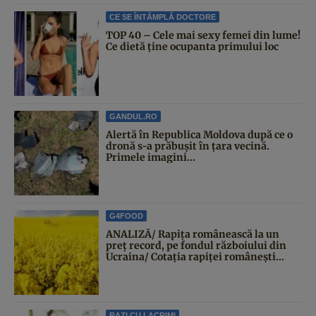
CE SE ÎNTÂMPLĂ DOCTORE
TOP 40 – Cele mai sexy femei din lume!
Ce dietă ține ocupanta primului loc
GANDUL.RO
Alertă în Republica Moldova după ce o
dronă s-a prăbușit în țara vecină.
Primele imagini...
G4FOOD
ANALIZĂ/ Rapița românească la un
preț record, pe fondul războiului din
Ucraina/ Cotația rapiței românești...
RAZI CU LACRIMI