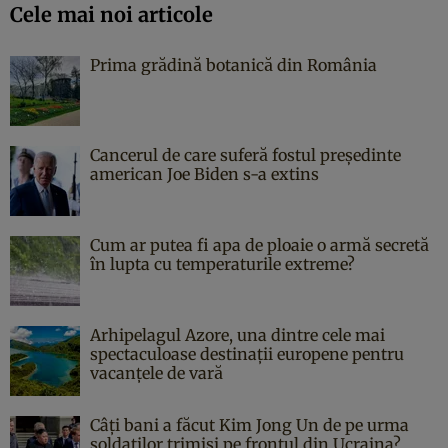
Cele mai noi articole
Prima grădină botanică din România
Cancerul de care suferă fostul președinte
american Joe Biden s-a extins
Cum ar putea fi apa de ploaie o armă secretă
în lupta cu temperaturile extreme?
Arhipelagul Azore, una dintre cele mai
spectaculoase destinații europene pentru
vacanțele de vară
Câți bani a făcut Kim Jong Un de pe urma
soldaților trimiși pe frontul din Ucraina?