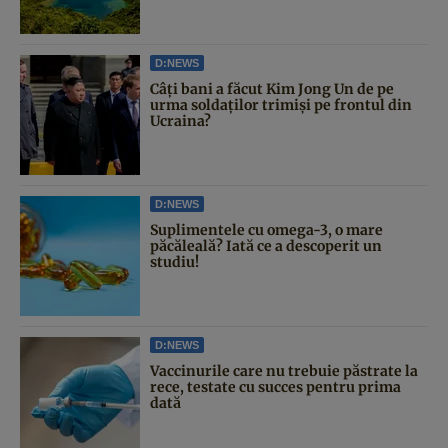
D:NEWS
Câți bani a făcut Kim Jong Un de pe
urma soldaților trimiși pe frontul din
Ucraina?
D:NEWS
Suplimentele cu omega-3, o mare
păcăleală? Iată ce a descoperit un
studiu!
D:NEWS
Vaccinurile care nu trebuie păstrate la
rece, testate cu succes pentru prima
dată