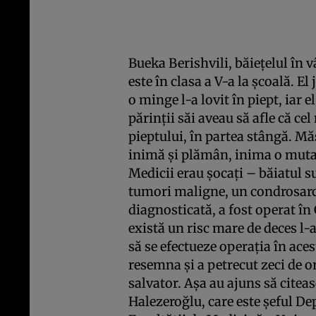
Bueka Berishvili, băiețelul în v
este în clasa a V-a la școală. E
o minge l-a lovit în piept, iar e
părinții săi aveau să afle că ce
pieptului, în partea stângă. Mă
inimă și plămân, inima o mutase
Medicii erau șocați – băiatul s
tumori maligne, un condrosarc
diagnosticată, a fost operat în
există un risc mare de deces l-
să se efectueze operația în aces
resemna și a petrecut zeci de 
salvator. Așa au ajuns să cite
Halezeroğlu, care este șeful D