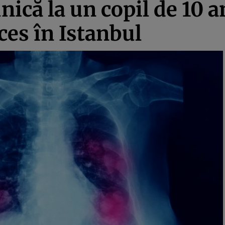
ică la un copil de 10 an
ces în Istanbul