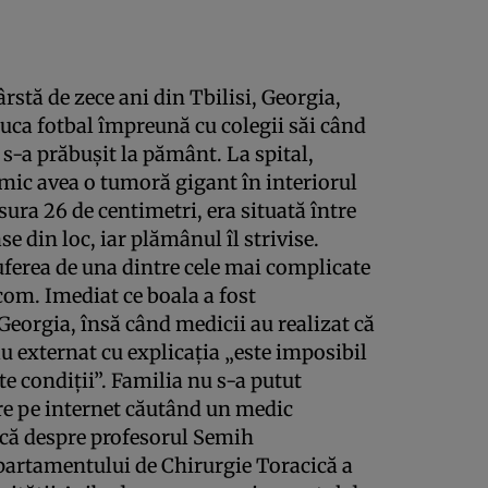
ârstă de zece ani din Tbilisi, Georgia,
l juca fotbal împreună cu colegii săi când
l s-a prăbușit la pământ. La spital,
l mic avea o tumoră gigant în interiorul
sura 26 de centimetri, era situată între
 din loc, iar plămânul îl strivise.
uferea de una dintre cele mai complicate
om. Imediat ce boala a fost
 Georgia, însă când medicii au realizat că
au externat cu explicația „este imposibil
te condiții”. Familia nu s-a putut
ore pe internet căutând un medic
ască despre profesorul Semih
epartamentului de Chirurgie Toracică a