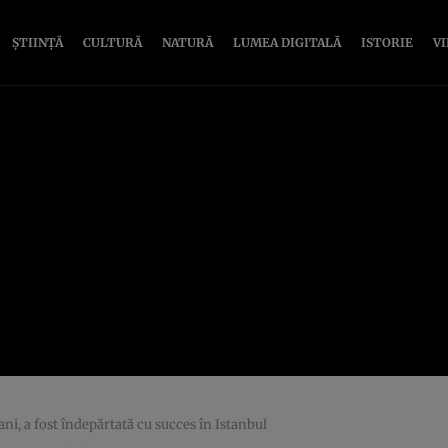
ȘTIINȚĂ
CULTURĂ
NATURĂ
LUMEA DIGITALĂ
ISTORIE
V
ani, a fost îndepărtată cu succes în Istanbul