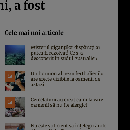
i, a fost
Cele mai noi articole
Misterul giganților dispăruți ar
putea fi rezolvat! Ce s-a
descoperit în sudul Australiei?
Un hormon al neanderthalienilor
are efecte vizibile la oamenii de
astăzi
Cercetătorii au creat câini la care
oamenii să nu fie alergici
Nu este suficient să înțelegi rănile