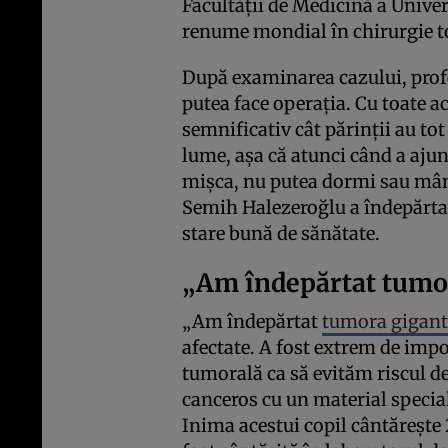
Facultății de Medicină a Unive
renume mondial în chirurgie t
După examinarea cazului, profe
putea face operația. Cu toate ac
semnificativ cât părinții au to
lume, așa că atunci când a ajun
mișca, nu putea dormi sau mânc
Semih Halezeroğlu a îndepărtat
stare bună de sănătate.
„Am îndepărtat tumo
„Am îndepărtat
tumora gigant
afectate. A fost extrem de imp
tumorală ca să evităm riscul de
canceros cu un material special
Inima acestui copil cântărește 