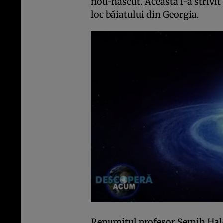
nou-născut. Aceasta i-a strivi
loc băiatului din Georgia.
Renumitul profesor Semih Hale