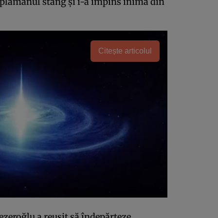
t plamânul stâng și i-a împins inima din
Citește articolul
zeroğlu a reușit să îndepărteze