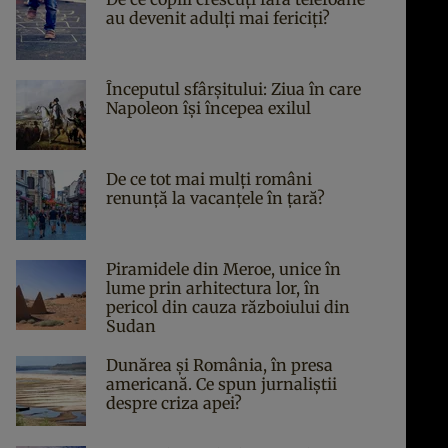
au devenit adulți mai fericiți?
Începutul sfârşitului: Ziua în care
Napoleon îşi începea exilul
De ce tot mai mulți români
renunță la vacanțele în țară?
Piramidele din Meroe, unice în
lume prin arhitectura lor, în
pericol din cauza războiului din
Sudan
Dunărea și România, în presa
americană. Ce spun jurnaliștii
despre criza apei?