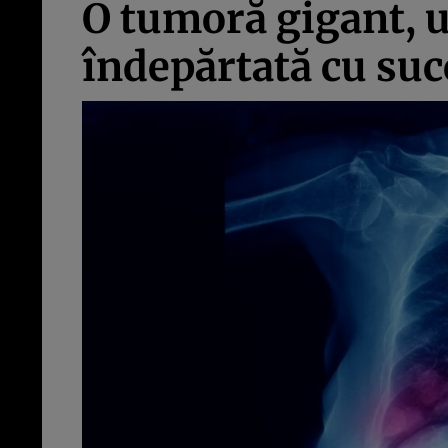
O tumoră gigant, un
îndepărtată cu suc