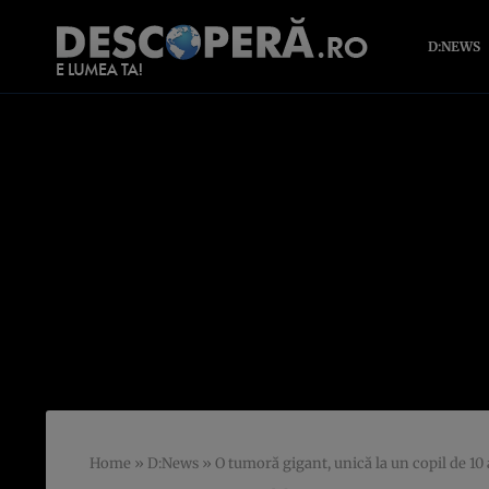
D:NEWS
Home
»
D:News
»
O tumoră gigant, unică la un copil de 10 