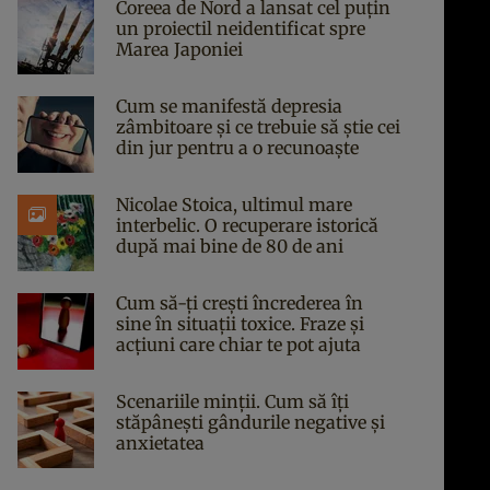
Coreea de Nord a lansat cel puțin
un proiectil neidentificat spre
Marea Japoniei
Cum se manifestă depresia
zâmbitoare și ce trebuie să știe cei
din jur pentru a o recunoaște
Nicolae Stoica, ultimul mare
interbelic. O recuperare istorică
după mai bine de 80 de ani
Cum să-ți crești încrederea în
sine în situații toxice. Fraze și
acțiuni care chiar te pot ajuta
Scenariile minții. Cum să îți
stăpânești gândurile negative și
anxietatea