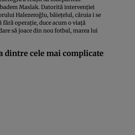
ibadem Maslak. Datorită intervenției
rului Halezeroğlu, băiețelul, căruia i se
ă fără operație, duce acum o viață
are să joace din nou fotbal, marea lui
a dintre cele mai complicate