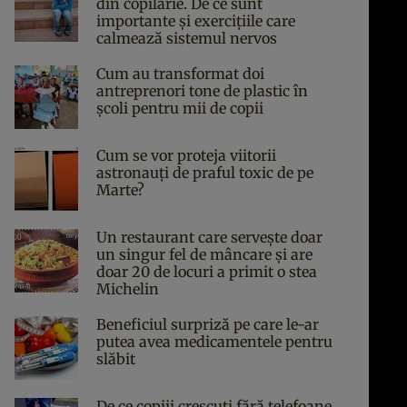
din copilărie. De ce sunt
importante și exercițiile care
calmează sistemul nervos
Cum au transformat doi
antreprenori tone de plastic în
școli pentru mii de copii
Cum se vor proteja viitorii
astronauți de praful toxic de pe
Marte?
Un restaurant care servește doar
un singur fel de mâncare și are
doar 20 de locuri a primit o stea
Michelin
Beneficiul surpriză pe care le-ar
putea avea medicamentele pentru
slăbit
De ce copiii crescuți fără telefoane