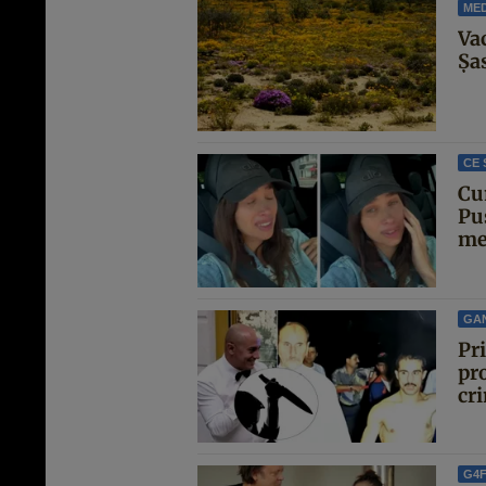
MED
Va
Șa
CE 
Cu
Pu
met
GA
Pr
pro
cri
G4