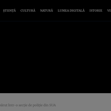
ȘTIINȚĂ
CULTURĂ
NATURĂ
LUMEA DIGITALĂ
ISTORIE
V
ărut într-o secție de poliție din SUA