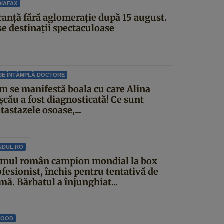
IAFAX
canță fără aglomerație după 15 august.
se destinații spectaculoase
SE ÎNTÂMPLĂ DOCTORE
m se manifestă boala cu care Alina
șcău a fost diagnosticată! Ce sunt
astazele osoase,...
NDUL.RO
imul român campion mondial la box
fesionist, închis pentru tentativă de
mă. Bărbatul a înjunghiat...
FOOD