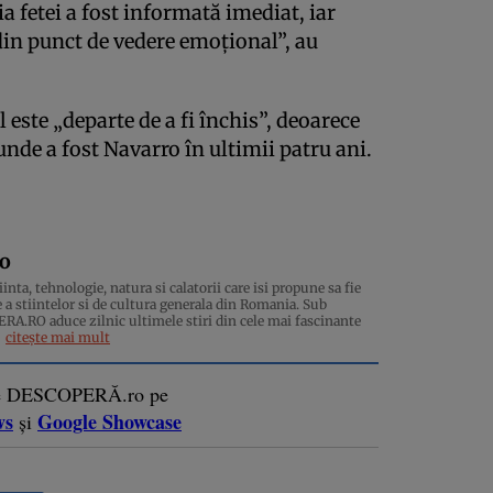
ia fetei a fost informată imediat, iar
din punct de vedere emoțional”, au
 este „departe de a fi închis”, deoarece
unde a fost Navarro în ultimii patru ani.
ro
inta, tehnologie, natura si calatorii care isi propune sa fie
 a stiintelor si de cultura generala din Romania. Sub
.RO aduce zilnic ultimele stiri din cele mai fascinante
citește mai mult
e DESCOPERĂ.ro pe
ws
Google Showcase
și