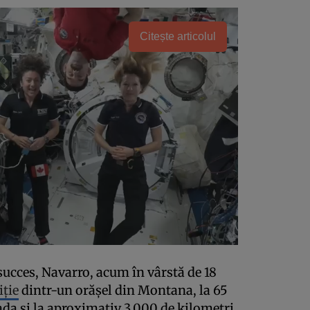
Citește articolul
succes, Navarro, acum în vârstă de 18
iție
dintr-un orășel din Montana, la 65
ada și la aproximativ 3.000 de kilometri