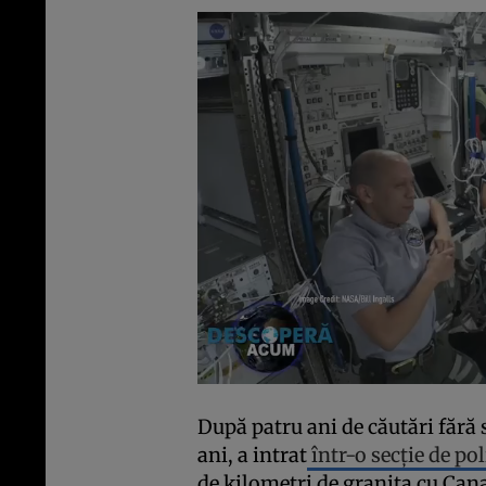
După patru ani de căutări fără 
ani, a intrat
într-o secție de pol
de kilometri de granița cu Can