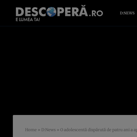
D:NEWS
Home
»
D:News
»
O adolescentă dispărută de patru ani a ap