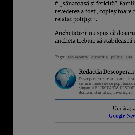
fi „sănătoasă și fericită”. Famil
revederea a fost „copleșitoare 
relatat polițiștii.
Anchetatorii au spus că dosarul
ancheta trebuie să stabilească 
Tags:
adolescenta
disparitie
politie
sua
Redactia Descopera.
Descopera.ro este un portal de sti
cel mai mare site de popularizare
sloganul E LUMEA TA!, DESCOPERA
domenii stiintifice, investigh...
Urmăreșt
Google Ne