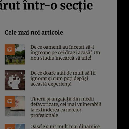
rut într-o secție
Cele mai noi articole
De ce oamenii au încetat să-i
îngroape pe cei dragi acasă? Un
nou studiu încearcă să afle!
De ce doare atât de mult să fii
ignorat și cum poți depăși
această experiență
Tinerii și angajații din medii
defavorizate, cei mai vulnerabili
la extinderea carierelor
profesionale
Oasele sunt mult mai dinamice