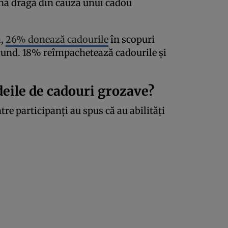
ană dragă din cauza unui cadou
ă,
26% donează cadourile
în scopuri
ascund. 18% reîmpachetează cadourile și
eile de cadouri grozave?
re participanți au spus că au abilități