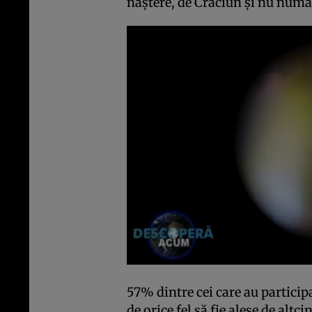
naștere, de Crăciun și nu numai
57% dintre cei care au particip
de orice fel să fie alese de altci