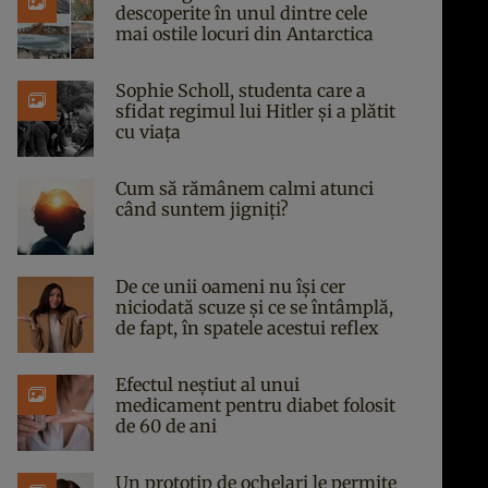
descoperite în unul dintre cele
mai ostile locuri din Antarctica
Sophie Scholl, studenta care a
sfidat regimul lui Hitler și a plătit
cu viața
Cum să rămânem calmi atunci
când suntem jigniți?
De ce unii oameni nu își cer
niciodată scuze și ce se întâmplă,
de fapt, în spatele acestui reflex
Efectul neștiut al unui
medicament pentru diabet folosit
de 60 de ani
Un prototip de ochelari le permite