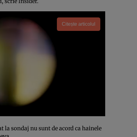
, scrie Insider.
Citește articolul
at la sondaj nu sunt de acord ca hainele
neva.