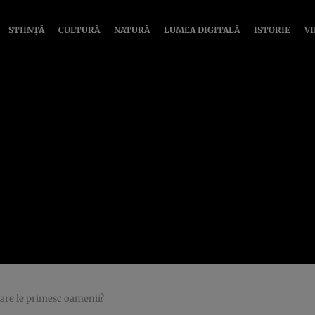
ȘTIINȚĂ
CULTURĂ
NATURĂ
LUMEA DIGITALĂ
ISTORIE
V
care le primesc oamenii?