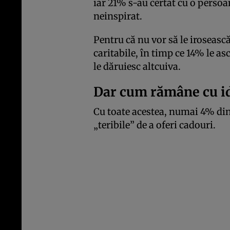
iar 21% s-au certat cu o perso
neinspirat.
Pentru că nu vor să le iroseasc
caritabile, în timp ce 14% le 
le dăruiesc altcuiva.
Dar cum rămâne cu id
Cu toate acestea, numai 4% dint
„teribile” de a oferi cadouri.