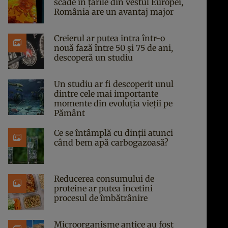
scade în țările din vestul Europei,
România are un avantaj major
Creierul ar putea intra într-o
nouă fază între 50 și 75 de ani,
descoperă un studiu
Un studiu ar fi descoperit unul
dintre cele mai importante
momente din evoluția vieții pe
Pământ
Ce se întâmplă cu dinții atunci
când bem apă carbogazoasă?
Reducerea consumului de
proteine ar putea încetini
procesul de îmbătrânire
Microorganisme antice au fost