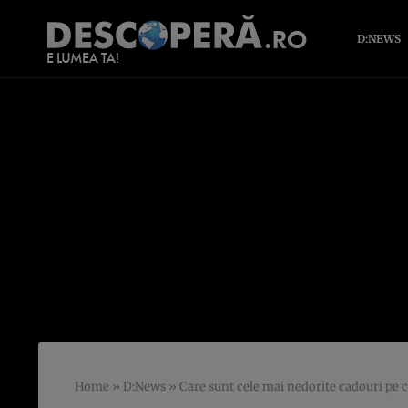
D:NEWS
Home
»
D:News
»
Care sunt cele mai nedorite cadouri pe 