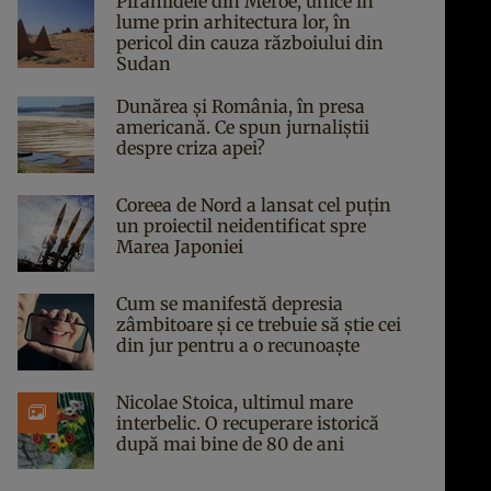
Piramidele din Meroe, unice în
lume prin arhitectura lor, în
pericol din cauza războiului din
Sudan
Dunărea și România, în presa
americană. Ce spun jurnaliștii
despre criza apei?
Coreea de Nord a lansat cel puțin
un proiectil neidentificat spre
Marea Japoniei
Cum se manifestă depresia
zâmbitoare și ce trebuie să știe cei
din jur pentru a o recunoaște
Nicolae Stoica, ultimul mare
interbelic. O recuperare istorică
după mai bine de 80 de ani