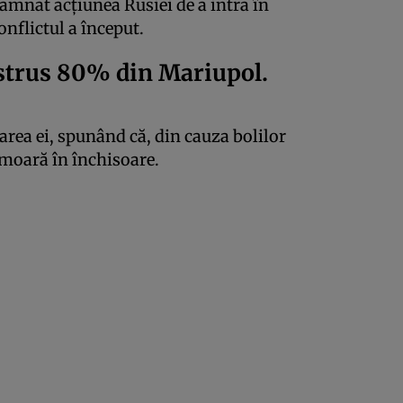
amnat acțiunea Rusiei de a intra în
onflictul a început.
istrus 80% din Mariupol.
area ei, spunând că, din cauza bolilor
ă moară în închisoare.