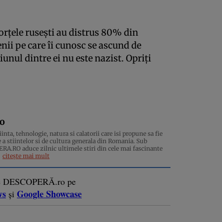
Forțele rusești au distrus 80% din
nii pe care îi cunosc se ascund de
unul dintre ei nu este nazist. Opriți
ro
inta, tehnologie, natura si calatorii care isi propune sa fie
 a stiintelor si de cultura generala din Romania. Sub
.RO aduce zilnic ultimele stiri din cele mai fascinante
citește mai mult
e DESCOPERĂ.ro pe
ws
Google Showcase
și