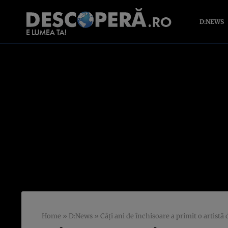
D:NEWS
Home
»
D:News
»
Câți ani de închisoare a primit o artistă