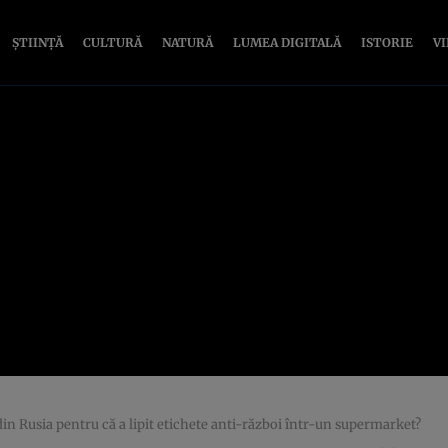
ȘTIINȚĂ
CULTURĂ
NATURĂ
LUMEA DIGITALĂ
ISTORIE
V
 din Rusia pentru că a lipit etichete anti-război într-un supermarket?