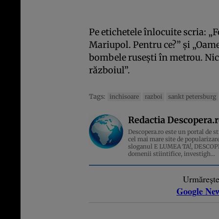
Pe etichetele înlocuite scria: „
Mariupol. Pentru ce?” și „Oame
bombele rusești în metrou. Nici
războiul”.
Tags:
inchisoare
razboi
sankt petersburg
Redactia Descopera.
Descopera.ro este un portal de sti
cel mai mare site de popularizare
sloganul E LUMEA TA!, DESCOPERA
domenii stiintifice, investigh...
Urmăreșt
Google Ne