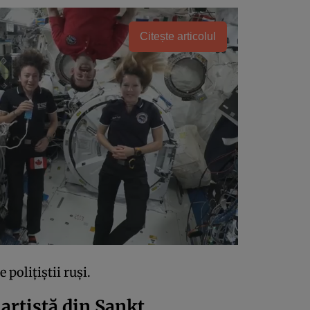
Citește articolul
 polițiștii ruși.
artistă din Sankt