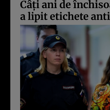
Câți ani de închiso
a lipit etichete a