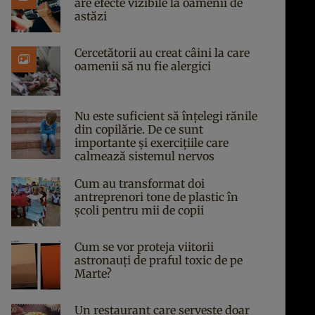
are efecte vizibile la oamenii de
astăzi
Cercetătorii au creat câini la care
oamenii să nu fie alergici
Nu este suficient să înțelegi rănile
din copilărie. De ce sunt
importante și exercițiile care
calmează sistemul nervos
Cum au transformat doi
antreprenori tone de plastic în
școli pentru mii de copii
Cum se vor proteja viitorii
astronauți de praful toxic de pe
Marte?
Un restaurant care servește doar