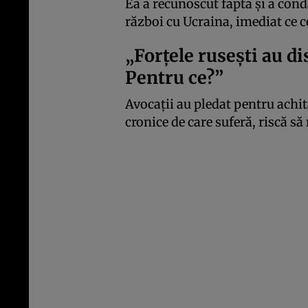
Ea a recunoscut fapta și a cond
război cu Ucraina, imediat ce c
„Forțele rusești au d
Pentru ce?”
Avocații au pledat pentru achit
cronice de care suferă, riscă s