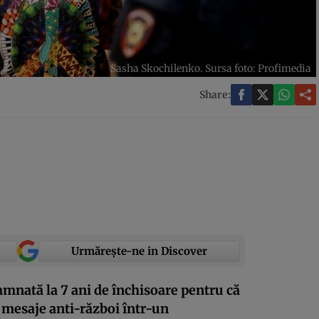
Sasha Skochilenko. Sursa foto: Profimedia
Share:
Urmărește-ne in Discover
damnată la 7 ani de închisoare pentru că
u mesaje anti-război într-un