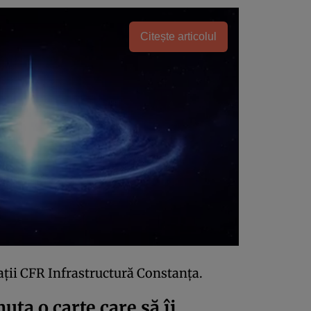
Citește articolul
jații CFR Infrastructură Constanța.
uta o carte care să îi