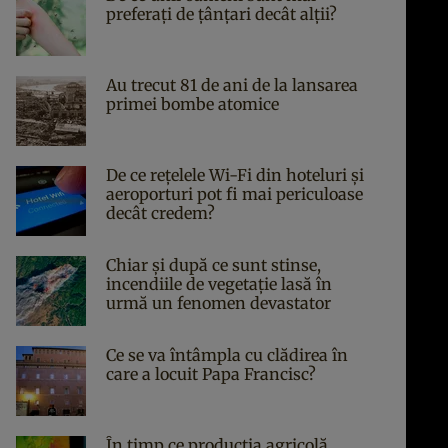
preferați de țânțari decât alții?
Au trecut 81 de ani de la lansarea
primei bombe atomice
De ce rețelele Wi-Fi din hoteluri și
aeroporturi pot fi mai periculoase
decât credem?
Chiar și după ce sunt stinse,
incendiile de vegetație lasă în
urmă un fenomen devastator
Ce se va întâmpla cu clădirea în
care a locuit Papa Francisc?
În timp ce producția agricolă