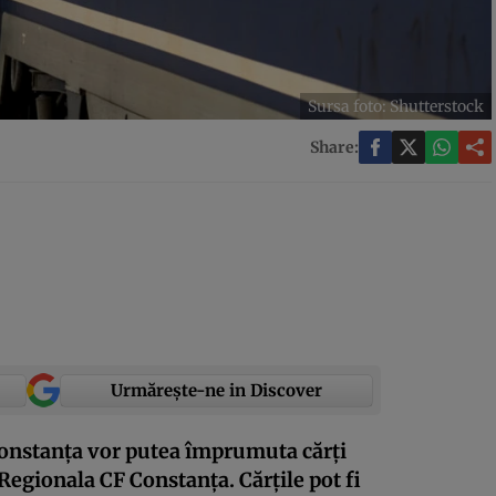
Sursa foto: Shutterstock
Share:
Urmărește-ne in Discover
 Constanța vor putea împrumuta cărți
Regionala CF Constanța. Cărțile pot fi