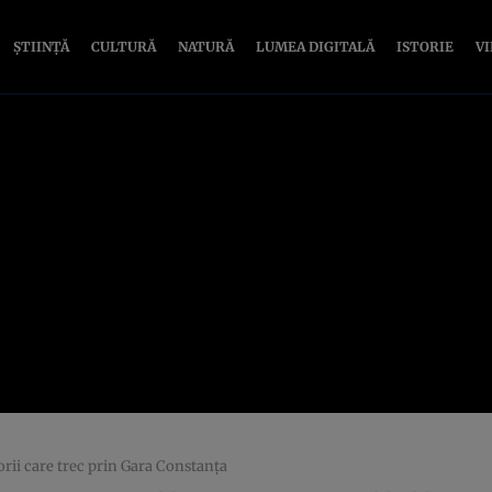
ȘTIINȚĂ
CULTURĂ
NATURĂ
LUMEA DIGITALĂ
ISTORIE
V
orii care trec prin Gara Constanța