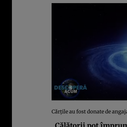
Cărțile au fost donate de anga
„Călătorii pot împrum