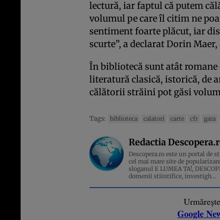
lectură, iar faptul că putem căl
volumul pe care îl citim ne poa
sentiment foarte plăcut, iar di
scurte”, a declarat Dorin Maer
În bibliotecă sunt atât romane d
literatură clasică, istorică, de
călătorii străini pot găsi volum
Tags:
biblioteca
calatori
carte
cfr
gara
Redactia Descopera.
Descopera.ro este un portal de sti
cel mai mare site de popularizare
sloganul E LUMEA TA!, DESCOPERA
domenii stiintifice, investigh...
Urmăreșt
Google Ne