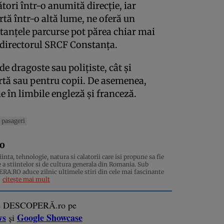
ători într-o anumită direcție, iar
rtă într-o altă lume, ne oferă un
stanțele parcurse pot părea chiar mai
, directorul SRCF Constanța.
e dragoste sau polițiste, cât și
 artă sau pentru copii. De asemenea,
e în limbile engleză și franceză.
pasageri
ro
inta, tehnologie, natura si calatorii care isi propune sa fie
 a stiintelor si de cultura generala din Romania. Sub
.RO aduce zilnic ultimele stiri din cele mai fascinante
citește mai mult
e DESCOPERĂ.ro pe
ws
Google Showcase
și