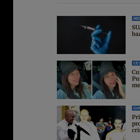
MED
SU
ba
CE 
Cu
Pu
met
GA
Pr
pro
cri