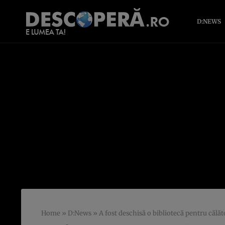
D:NEWS
Home
»
D:News
»
A fost deschisă o bibliotecă pentru călăt