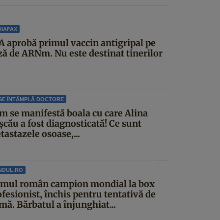
IAFAX
A aprobă primul vaccin antigripal pe
ză de ARNm. Nu este destinat tinerilor
SE ÎNTÂMPLĂ DOCTORE
m se manifestă boala cu care Alina
șcău a fost diagnosticată! Ce sunt
astazele osoase,...
NDUL.RO
imul român campion mondial la box
fesionist, închis pentru tentativă de
mă. Bărbatul a înjunghiat...