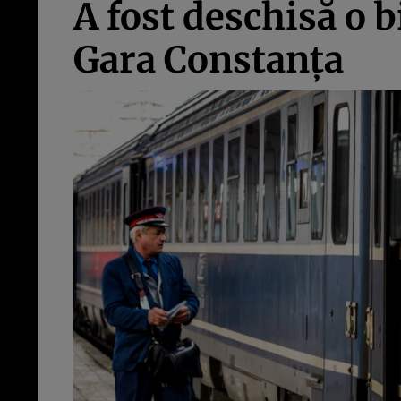
A fost deschisă o b
Gara Constanța