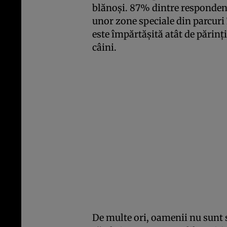
blănoși. 87% dintre respondenți
unor zone speciale din parcuri î
este împărtășită atât de părinții
câini.
De multe ori, oamenii nu sunt s