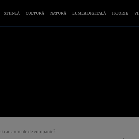
ȘTIINȚĂ
CULTURĂ
NATURĂ
LUMEA DIGITALĂ
ISTORIE
V
ânia au animale de companie?