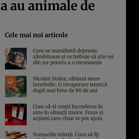
ia au animale de
Cele mai noi articole
Cum se manifestă depresia
zâmbitoare și ce trebuie să știe cei
din jur pentru a o recunoaște
Nicolae Stoica, ultimul mare
interbelic. O recuperare istorică
după mai bine de 80 de ani
Cum să-ți crești încrederea în
sine în situații toxice. Fraze și
acțiuni care chiar te pot ajuta
Scenariile minții. Cum să îți