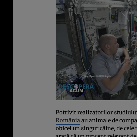
Potrivit realizatorilor studiulu
România
au animale de compan
obicei un singur câine, de cele 
arată că un procent relevant de