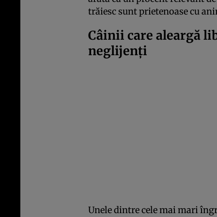
trăiesc sunt prietenoase cu an
Câinii care aleargă li
neglijenți
Unele dintre cele mai mari îngri