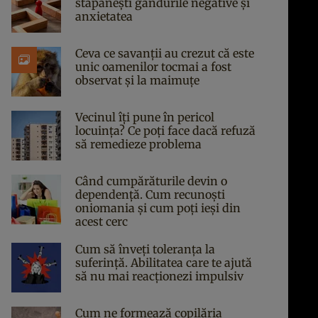
stăpânești gândurile negative și
anxietatea
Ceva ce savanții au crezut că este
unic oamenilor tocmai a fost
observat și la maimuțe
Vecinul îți pune în pericol
locuința? Ce poți face dacă refuză
să remedieze problema
Când cumpărăturile devin o
dependență. Cum recunoști
oniomania și cum poți ieși din
acest cerc
Cum să înveți toleranța la
suferință. Abilitatea care te ajută
să nu mai reacționezi impulsiv
Cum ne formează copilăria