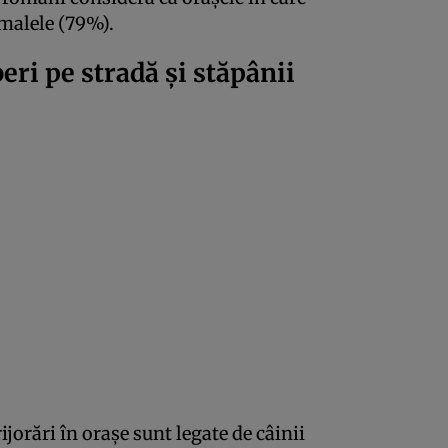
imalele (79%).
beri pe stradă și stăpânii
jorări în orașe sunt legate de câinii