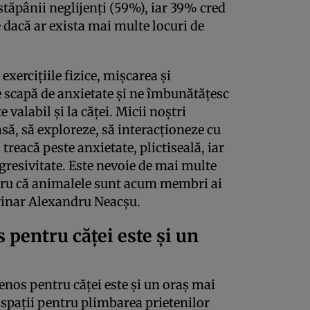
 stăpânii neglijenți (59%), iar 39% cred
e dacă ar exista mai multe locuri de
xercițiile fizice, mișcarea și
e scapă de anxietate și ne îmbunătățesc
te valabil și la căței. Micii noștri
să, să exploreze, să interacționeze cu
ă treacă peste anxietate, plictiseală, iar
gresivitate. Este nevoie de mai multe
ntru că animalele sunt acum membri ai
erinar Alexandru Neacșu.
 pentru căței este și un
enos pentru căței este și un oraș mai
 spații pentru plimbarea prietenilor