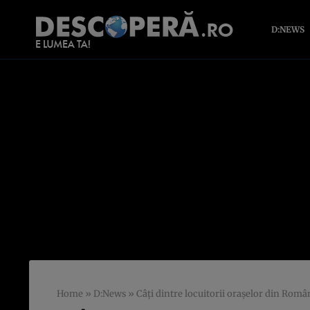
D:NEWS
Home
»
D:News
»
Câți dintre locuitorii orașelor din Rom