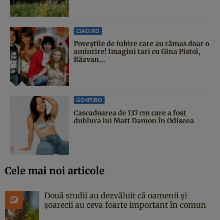
CIAO.RO
Poveştile de iubire care au rămas doar o
amintire! Imagini tari cu Gina Pistol,
Răzvan...
GO4IT.RO
Cascadoarea de 137 cm care a fost
dublura lui Matt Damon în Odiseea
Cele mai noi articole
Două studii au dezvăluit că oamenii și
șoarecii au ceva foarte important în comun