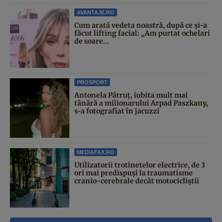
AVANTAJE.RO
Cum arată vedeta noastră, după ce și-a
făcut lifting facial: „Am purtat ochelari
de soare...
PROSPORT
Antonela Pătruț, iubita mult mai
tânără a milionarului Arpad Paszkany,
s-a fotografiat în jacuzzi
MEDIAFAX.RO
Utilizatorii trotinetelor electrice, de 3
ori mai predispuși la traumatisme
cranio-cerebrale decât motocicliștii