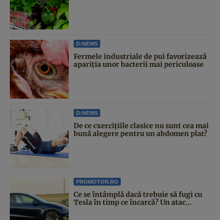
D:NEWS
Fermele industriale de pui favorizează
apariția unor bacterii mai periculoase
D:NEWS
De ce cxercițiile clasice nu sunt cea mai
bună alegere pentru un abdomen plat?
PROMOTOR.RO
Ce se întâmplă dacă trebuie să fugi cu
Tesla în timp ce încarcă? Un atac...