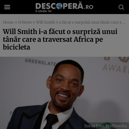
Home
»
D:News
»
Will Smith i-a făcut o surpriză unui tânăr care a traversat Africa pe bicicleta
Will Smith i-a făcut o surpriză unui
tânăr care a traversat Africa pe
bicicleta
Sursa foto: Profimedia