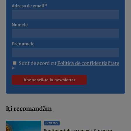
Adresa de email*
Numele
Prenumele
Sunt de acord cu
Politica de confidentialitate
*
Iți recomandăm
D:NEWS
Suplimentele cu omega-3, o mare