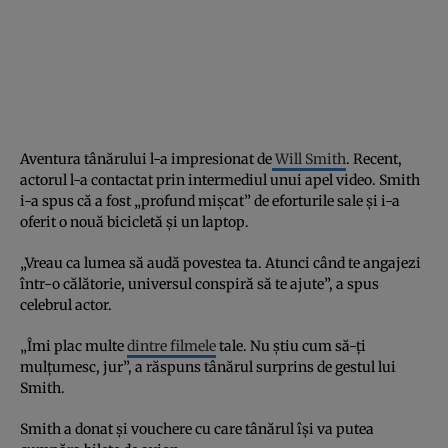
Aventura tânărului l-a impresionat de
Will Smith
. Recent,
actorul l-a contactat prin intermediul unui apel video. Smith
i-a spus că a fost „profund mișcat” de eforturile sale și i-a
oferit o nouă bicicletă și un laptop.
„Vreau ca lumea să audă povestea ta. Atunci când te angajezi
într-o călătorie, universul conspiră să te ajute”, a spus
celebrul actor.
„Îmi plac multe
dintre filmele
tale. Nu știu cum să-ți
mulțumesc, jur”, a răspuns tânărul surprins de gestul lui
Smith.
Smith a donat și vouchere cu care tânărul își va putea