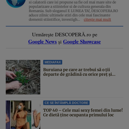
si calatorii care isi propune sa fie cel mai mare site de
popularizare a stiintelor si de cultura generala din
Romania. Sub sloganul E LUMEA TA!, DESCOPERA.RO
aduce zilnic ultimele stiri din cele mai fascinante
domenii stiintifice, investigh...
citește mai mult
Urmărește DESCOPERĂ.ro pe
Google News
Google Showcase
și
MEDIAFAX
Buruiana pe care ar trebui să o ții
departe de grădină cu orice preț și...
CE SE ÎNTÂMPLĂ DOCTORE
TOP 40 – Cele mai sexy femei din lume!
Ce dietă ține ocupanta primului loc