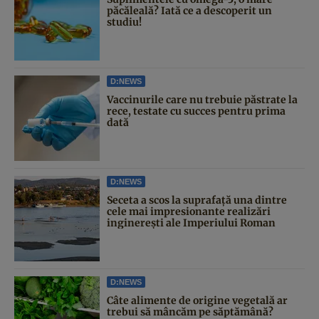
păcăleală? Iată ce a descoperit un
studiu!
D:NEWS
Vaccinurile care nu trebuie păstrate la
rece, testate cu succes pentru prima
dată
D:NEWS
Seceta a scos la suprafață una dintre
cele mai impresionante realizări
inginerești ale Imperiului Roman
D:NEWS
Câte alimente de origine vegetală ar
trebui să mâncăm pe săptămână?