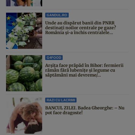
GANDUL.RO
Unde au dispărut banii din PNRR
destinați noilor centrale pe gaze?
România și-a închis centralele...
G4FOOD
Arșița face prăpăd în Bihor: fermierii
rămân fără lubenițe și legume cu
săptămâni mai devreme/...
RAZI CU LACRIMI
BANCUL ZILEI. Badea Gheorghe: – Nu
pot face dragoste!