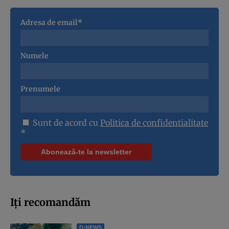
Adresa de email*
Numele
Prenumele
Sunt de acord cu
Politica de confidentialitate
*
Iți recomandăm
D:NEWS