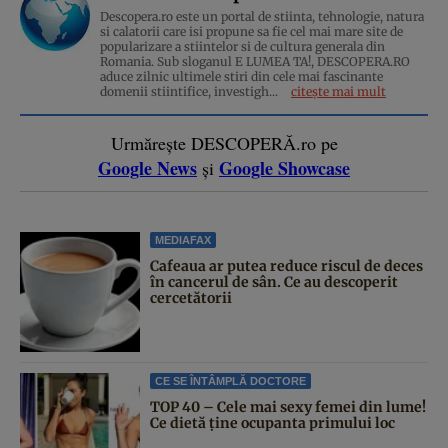
Descopera.ro este un portal de stiinta, tehnologie, natura
si calatorii care isi propune sa fie cel mai mare site de
popularizare a stiintelor si de cultura generala din
Romania. Sub sloganul E LUMEA TA!, DESCOPERA.RO
aduce zilnic ultimele stiri din cele mai fascinante
domenii stiintifice, investigh...
citește mai mult
Urmărește DESCOPERĂ.ro pe
Google News
Google Showcase
și
MEDIAFAX
Cafeaua ar putea reduce riscul de deces
în cancerul de sân. Ce au descoperit
cercetătorii
CE SE ÎNTÂMPLĂ DOCTORE
TOP 40 – Cele mai sexy femei din lume!
Ce dietă ține ocupanta primului loc