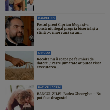
GANDUL.RO
Fostul preot Ciprian Mega și-a
construit ilegal propria biserică și a
sfințit-o împreună cu un...
G4FOOD
Recolta nu îi scapă pe fermieri de
datorii / Peste jumătate ar putea risca
executarea...
RAZI CU LACRIMI
BANCUL ZILEI. Badea Gheorghe: – Nu
pot face dragoste!