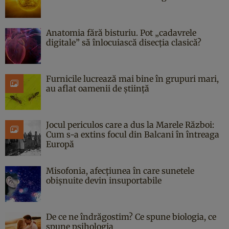
Anatomia fără bisturiu. Pot „cadavrele
digitale” să înlocuiască disecția clasică?
Furnicile lucrează mai bine în grupuri mari,
au aflat oamenii de știință
Jocul periculos care a dus la Marele Război:
Cum s-a extins focul din Balcani în întreaga
Europă
Misofonia, afecțiunea în care sunetele
obișnuite devin insuportabile
De ce ne îndrăgostim? Ce spune biologia, ce
spune psihologia