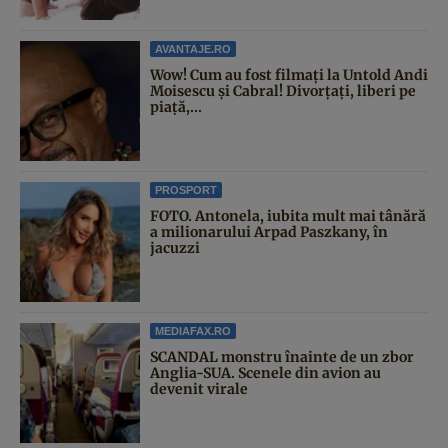
AVANTAJE.RO
Wow! Cum au fost filmați la Untold Andi
Moisescu și Cabral! Divorțați, liberi pe
piață,...
PROSPORT
FOTO. Antonela, iubita mult mai tânără
a milionarului Arpad Paszkany, în
jacuzzi
MEDIAFAX.RO
SCANDAL monstru înainte de un zbor
Anglia-SUA. Scenele din avion au
devenit virale