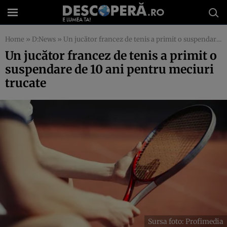
Home
»
D:News
»
Un jucător francez de tenis a primit o suspendare de 10 ani pentru meciuri trucate
Un jucător francez de tenis a primit o
suspendare de 10 ani pentru meciuri
trucate
Sursa foto: Profimedia