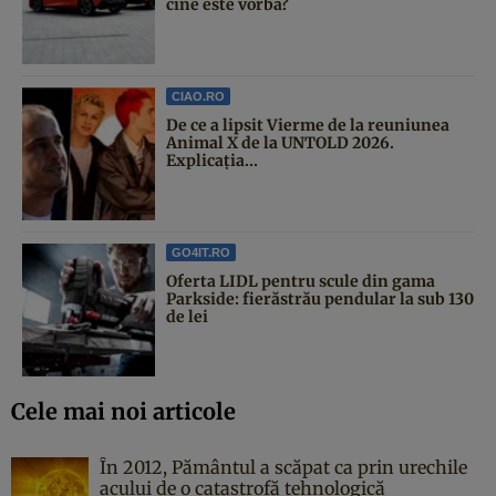
cine este vorba?
CIAO.RO
De ce a lipsit Vierme de la reuniunea
Animal X de la UNTOLD 2026.
Explicația...
GO4IT.RO
Oferta LIDL pentru scule din gama
Parkside: fierăstrău pendular la sub 130
de lei
Cele mai noi articole
În 2012, Pământul a scăpat ca prin urechile
acului de o catastrofă tehnologică