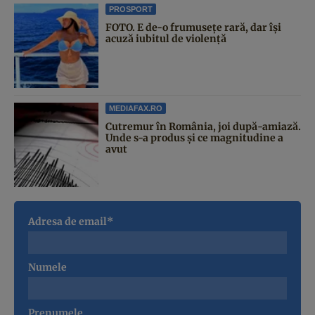
PROSPORT
FOTO. E de-o frumusețe rară, dar își
acuză iubitul de violență
MEDIAFAX.RO
Cutremur în România, joi după-amiază.
Unde s-a produs și ce magnitudine a
avut
Adresa de email*
Numele
Prenumele