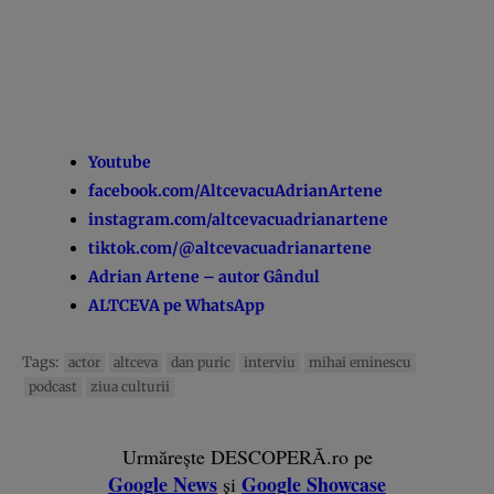
Youtube
facebook.com/AltcevacuAdrianArtene
instagram.com/altcevacuadrianartene
tiktok.com/@altcevacuadrianartene
Adrian Artene – autor Gândul
ALTCEVA pe WhatsApp
Tags:
actor
altceva
dan puric
interviu
mihai eminescu
podcast
ziua culturii
Urmărește DESCOPERĂ.ro pe
Google News
Google Showcase
și