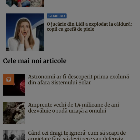
GO4IT.RO
O jucărie din Lidl a explodat la căldură:
copil cu grefă de piele
Cele mai noi articole
Astronomii ar fi descoperit prima exolună
din afara Sistemului Solar
Amprente vechi de 1,4 milioane de ani
dezvăluie o rudă uriașă a omului
Când cei dragi te ignoră: cum să scapi de
anxietate fără să devii rece sau defensiv