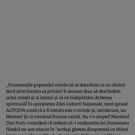
„Frumusețile poporului român ni se dezvăluie ca un răsărit
dacă știm încotro să privim! E necesar doar să deschidem
ochii minții și ai inimii și să ne îndepărtăm de bezna
spirituală! În apropierea Zilei Culturii Naționale, noul episod
ALTCEVA arată că a fi român este o virtute și, nicidecum, un
blestem! Și că românul frumos există. Nu-i o utopie! Maestrul
Dan Puric consideră că trebuie să-i mulțumim lui Dumnezeu
fiindcă ne-am născut în ”același ghetou dimpreună cu Mihai