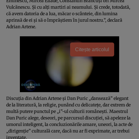
Eminescu, Mircea Eliade, Constantin Brâncuși ori Mircea
Vulcănescu. Și cu alți martiri ai neamului. Și crede, totodată,
că avem datoria de a lua, măcar o scânteie, din lumina
aprinsă de ei și să o împrăștiem în jurul nostru.”, declară
Adrian Artene.
Citește articolul
Discuția din Adrian Artene și Dan Puric „dansează” elegant
de la literatură, la religie, punând cu delicatețe, dar extrem de
multă putere punctul pe „i”-ul culturii românești. Maestrul
Dan Puric alege, deseori, pe parcursul discuției, să apeleze la
umorul inteligent, la concluzionările amare, uneori, la acte de
„dirigenție” culturală care, dacă nu ar fi exprimate, ar trebui
inventate.