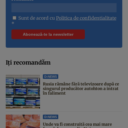
Sunt de acord cu
Politica de confidentialitate
*
Iți recomandăm
D:NEWS
Rusia rămâne fără televizoare după ce
singurul producător autohton a intrat
în faliment
D:NEWS
Unde va fi construită cea mai mare