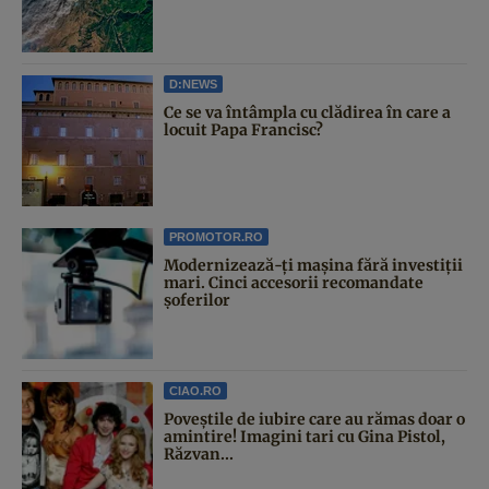
D:NEWS
Ce se va întâmpla cu clădirea în care a
locuit Papa Francisc?
PROMOTOR.RO
Modernizează-ți mașina fără investiții
mari. Cinci accesorii recomandate
șoferilor
CIAO.RO
Poveştile de iubire care au rămas doar o
amintire! Imagini tari cu Gina Pistol,
Răzvan...