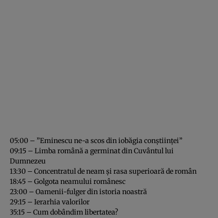
05:00 – ”Eminescu ne-a scos din iobăgia conștiinței”
09:15 – Limba română a germinat din Cuvântul lui
Dumnezeu
13:30 – Concentratul de neam și rasa superioară de român
18:45 – Golgota neamului românesc
23:00 – Oamenii-fulger din istoria noastră
29:15 – Ierarhia valorilor
35:15 – Cum dobândim libertatea?