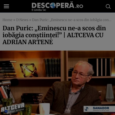
Home
»
D:News
»
Dan Puric: „Eminescu ne-a scos din iobăgia conștiinței!” | ALTCEVA CU ADRIAN ARTENE
Dan Puric: „Eminescu ne-a scos din
iobăgia conștiinței!” | ALTCEVA CU
ADRIAN ARTENE