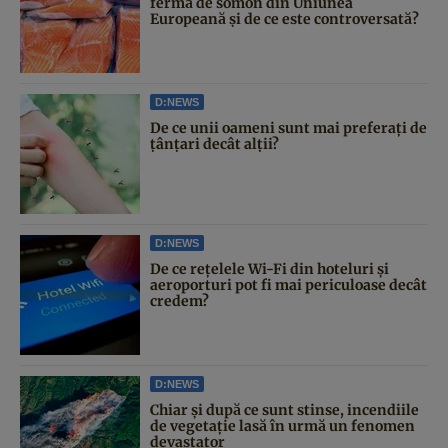
fermă de somon din Uniunea
Europeană și de ce este controversată?
D:NEWS
De ce unii oameni sunt mai preferați de
țânțari decât alții?
D:NEWS
De ce rețelele Wi-Fi din hoteluri și
aeroporturi pot fi mai periculoase decât
credem?
D:NEWS
Chiar și după ce sunt stinse, incendiile
de vegetație lasă în urmă un fenomen
devastator