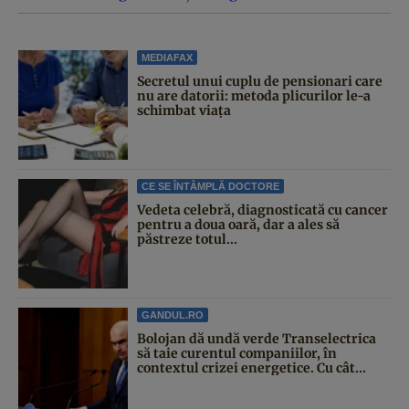
MEDIAFAX
Secretul unui cuplu de pensionari care
nu are datorii: metoda plicurilor le-a
schimbat viața
CE SE ÎNTÂMPLĂ DOCTORE
Vedeta celebră, diagnosticată cu cancer
pentru a doua oară, dar a ales să
păstreze totul...
GANDUL.RO
Bolojan dă undă verde Transelectrica
să taie curentul companiilor, în
contextul crizei energetice. Cu cât...