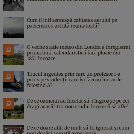
Cum îi influențează calitatea aerului pe
pacienții cu artrită reumatoidă?
O veche stație meteo din Londra a înregistrat
prima lună calendaristică fără ploaie din
1871 încoace
Trucul ingenios prin care un profesor i-a
prins pe studenții care își făceau lucrările
folosind AI
De ce oamenii au încetat să-i îngroape pe cei
dragi acasă? Un nou studiu încearcă să afle!
De ce doare atât de mult să fii ignorat și cum
poți depăși această experiență