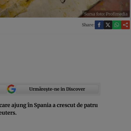
Sursa foto: Profimedia
Share:
Urmărește-ne in Discover
are ajung în Spania a crescut de patru
euters.