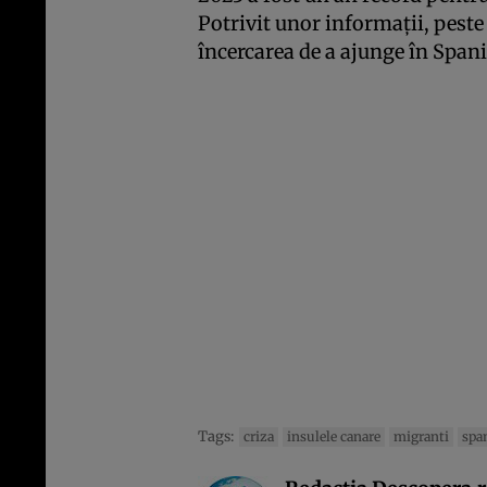
Potrivit unor informații, pest
încercarea de a ajunge în Spani
Tags:
criza
insulele canare
migranti
spa