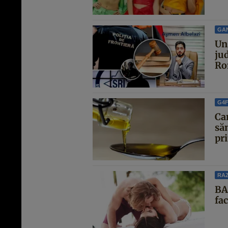
GA
Un 
jud
Ro
G4
Ca
săn
pri
RAZ
BA
fa