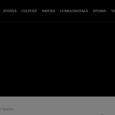
ȘTIINȚĂ
CULTURĂ
NATURĂ
LUMEA DIGITALĂ
ISTORIE
V
n Spania