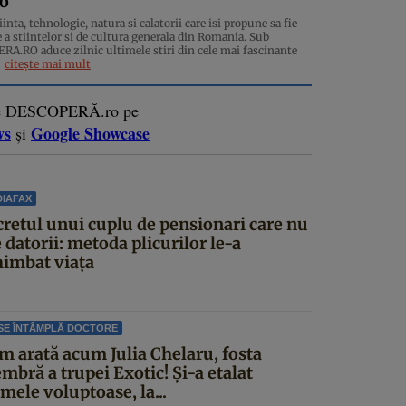
ro
inta, tehnologie, natura si calatorii care isi propune sa fie
 a stiintelor si de cultura generala din Romania. Sub
.RO aduce zilnic ultimele stiri din cele mai fascinante
citește mai mult
e DESCOPERĂ.ro pe
ws
Google Showcase
și
IAFAX
cretul unui cuplu de pensionari care nu
 datorii: metoda plicurilor le-a
himbat viața
SE ÎNTÂMPLĂ DOCTORE
m arată acum Julia Chelaru, fosta
mbră a trupei Exotic! Și-a etalat
mele voluptoase, la...