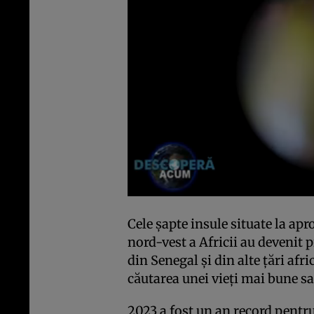
Cele șapte insule situate la ap
nord-vest a Africii au devenit 
din Senegal și din alte țări afr
căutarea unei vieți mai bune sa
2023 a fost un an record pentru