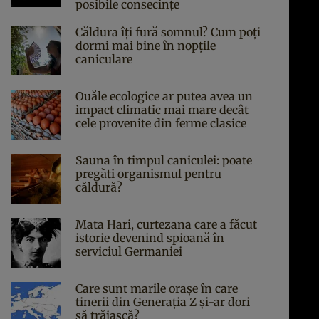
posibile consecințe
Căldura îți fură somnul? Cum poți
dormi mai bine în nopțile
caniculare
Ouăle ecologice ar putea avea un
impact climatic mai mare decât
cele provenite din ferme clasice
Sauna în timpul caniculei: poate
pregăti organismul pentru
căldură?
Mata Hari, curtezana care a făcut
istorie devenind spioană în
serviciul Germaniei
Care sunt marile orașe în care
tinerii din Generația Z și-ar dori
să trăiască?