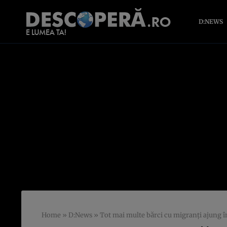
D:NEWS
Home
»
D:News
»
Tot mai multe bărci cu migranți ajung î