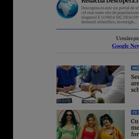
Redactia Descopera.
Descopera.ro este un portal de sti
cel mai mare site de popularizare
sloganul E LUMEA TA!, DESCOPERA
domenii stiintifice, investigh...
Urmăreșt
Google Ne
MED
Se
are
sc
CE 
Cu
me
for