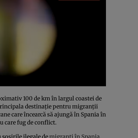
roximativ 100 de km în largul coastei de
principala destinație pentru migranții
icane care încearcă să ajungă în Spania în
u care fug de conflict.
 sosirile ilegale de
migranți în Spania
.