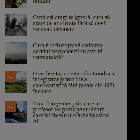
omului
Când cei dragi te ignoră: cum să
scapi de anxietate fără să devii
rece sau defensiv
Cum îi influențează calitatea
aerului pe pacienții cu artrită
reumatoidă?
O veche stație meteo din Londra a
înregistrat prima lună
calendaristică fără ploaie din 1871
încoace
Trucul ingenios prin care un
profesor i-a prins pe studenții
care își făceau lucrările folosind
AI