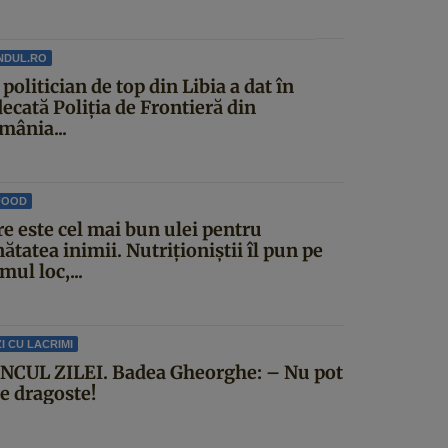
NDUL.RO
politician de top din Libia a dat în
ecată Poliția de Frontieră din
mânia...
FOOD
re este cel mai bun ulei pentru
ătatea inimii. Nutriționiștii îl pun pe
mul loc,...
I CU LACRIMI
NCUL ZILEI. Badea Gheorghe: – Nu pot
ce dragoste!