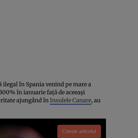
 ilegal în Spania venind pe mare a
300% în ianuarie față de aceeași
ritate ajungând în
Insulele Canare
, au
Citește articolul