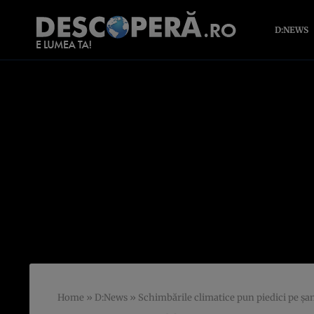
D:NEWS
Home
»
D:News
»
Schimbările climatice pun piedici pe şan