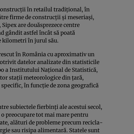
strucţii în retailul tradiţional, în
re firme de construcţii şi meseriaşi,
l, Sipex are douăsprezece centre
ind gândit astfel încât să poată
 kilometri în jurul său.
rescut în România cu aproximativ un
otrivit datelor analizate din statisticile
 a Institutului Naţional de Statistică,
or staţii meteorologice din ţară,
spe­cific, în funcţie de zona geografică
re subiec­tele fierbinţi ale acestui secol,
la o preocupare tot mai mare pentru
itate, alături de probleme precum recicla­
rgie sau risipa alimen­tară. Statele sunt