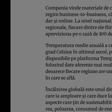
Compania vinde materiale de con
regim business-to-business, căt
dar şi online. La nivel naţiona
regionale, fiecare dintre ele fi
aproviziona pe o rază de 100 de
Temperatura medie anuală a c
grad Celsius în ultimul secol, p
disponibile pe platforma Tempo
folosind date aferente mai mult
deoarece fiecare regiune are un 
în care se află.
Încălzirea globală este unul dint
care ia amploare şi care duce 
aspecte care ţin de sustena­bil
rea, polua­rea, consumul de ene