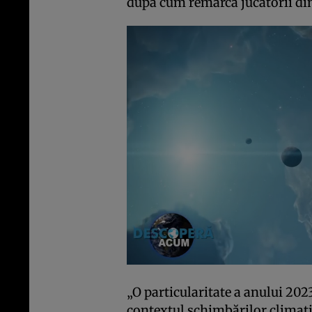
după cum remarcă jucătorii din
„O particularitate a anului 2023
contextul schim­bă­rilor climati