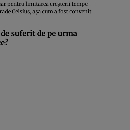
ar pentru limitarea creşterii tem­pe­
grade Celsius, aşa cum a fost convenit
 de suferit de pe urma
ce?