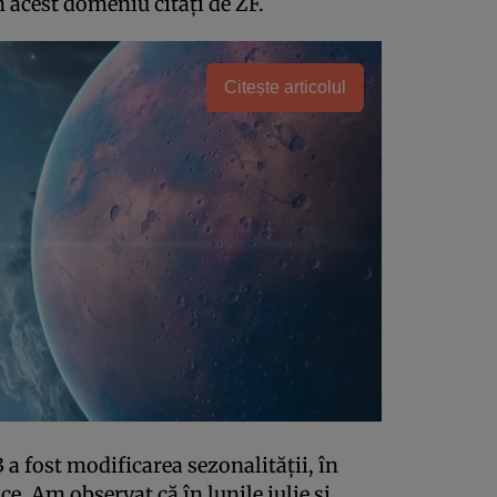
 acest domeniu citați de ZF.
Citește articolul
 a fost modificarea sezonalităţii, în
ce. Am observat că în lunile iulie şi