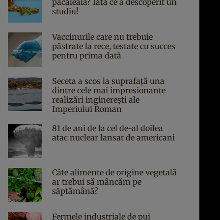
păcăleală? Iată ce a descoperit un
studiu!
Vaccinurile care nu trebuie
păstrate la rece, testate cu succes
pentru prima dată
Seceta a scos la suprafață una
dintre cele mai impresionante
realizări inginerești ale
Imperiului Roman
81 de ani de la cel de-al doilea
atac nuclear lansat de americani
Câte alimente de origine vegetală
ar trebui să mâncăm pe
săptămână?
Fermele industriale de pui