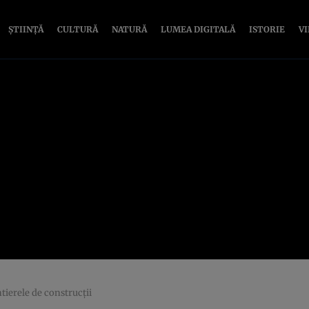
ȘTIINȚĂ
CULTURĂ
NATURĂ
LUMEA DIGITALĂ
ISTORIE
V
tierele de construcţii