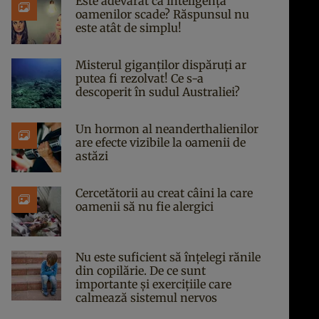
Este adevărat că inteligența
oamenilor scade? Răspunsul nu
este atât de simplu!
Misterul giganților dispăruți ar
putea fi rezolvat! Ce s-a
descoperit în sudul Australiei?
Un hormon al neanderthalienilor
are efecte vizibile la oamenii de
astăzi
Cercetătorii au creat câini la care
oamenii să nu fie alergici
Nu este suficient să înțelegi rănile
din copilărie. De ce sunt
importante și exercițiile care
calmează sistemul nervos