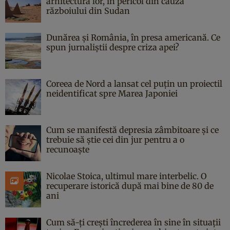
arhitectura lor, în pericol din cauza
războiului din Sudan
Dunărea și România, în presa americană. Ce
spun jurnaliștii despre criza apei?
Coreea de Nord a lansat cel puțin un proiectil
neidentificat spre Marea Japoniei
Cum se manifestă depresia zâmbitoare și ce
trebuie să știe cei din jur pentru a o
recunoaște
Nicolae Stoica, ultimul mare interbelic. O
recuperare istorică după mai bine de 80 de
ani
Cum să-ți crești încrederea în sine în situații