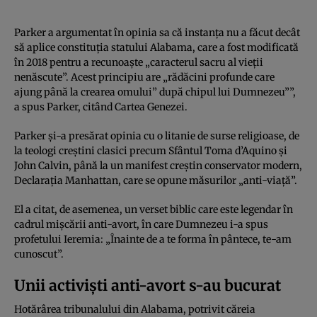
Parker a argumentat în opinia sa că instanța nu a făcut decât
să aplice constituția statului Alabama, care a fost modificată
în 2018 pentru a recunoaște „caracterul sacru al vieții
nenăscute”. Acest principiu are „rădăcini profunde care
ajung până la crearea omului” după chipul lui Dumnezeu””,
a spus Parker, citând Cartea Genezei.
Parker și-a presărat opinia cu o litanie de surse religioase, de
la teologi creștini clasici precum Sfântul Toma d’Aquino și
John Calvin, până la un manifest creștin conservator modern,
Declarația Manhattan, care se opune măsurilor „anti-viață”.
El a citat, de asemenea, un verset biblic care este legendar în
cadrul mișcării anti-avort, în care Dumnezeu i-a spus
profetului Ieremia: „Înainte de a te forma în pântece, te-am
cunoscut”.
Unii activiști anti-avort s-au bucurat
Hotărârea tribunalului din Alabama, potrivit căreia