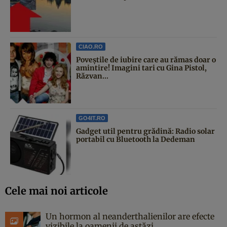
CIAO.RO
Poveştile de iubire care au rămas doar o
amintire! Imagini tari cu Gina Pistol,
Răzvan...
GO4IT.RO
Gadget util pentru grădină: Radio solar
portabil cu Bluetooth la Dedeman
Cele mai noi articole
Un hormon al neanderthalienilor are efecte
vizibile la oamenii de astăzi