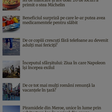
primit o stea Michelin
Beneficiul surpriză pe care le-ar putea avea
medicamentele pentru slăbit
De ce copiii crescuți fără telefoane au devenit
adulți mai fericiți?
Începutul sfârşitului: Ziua în care Napoleon
îşi începea exilul
De ce tot mai mulți români renunță la
vacanțele în țară?
Piramidele din Meroe, unice în lume prin