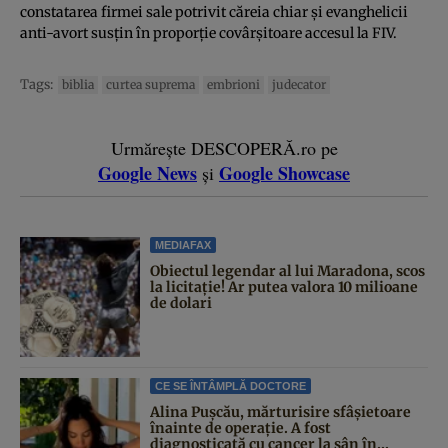
constatarea firmei sale potrivit căreia chiar și evanghelicii
anti-avort susțin în proporție covârșitoare accesul la FIV.
Tags:
biblia
curtea suprema
embrioni
judecator
Urmărește DESCOPERĂ.ro pe
Google News
Google Showcase
și
MEDIAFAX
Obiectul legendar al lui Maradona, scos
la licitație! Ar putea valora 10 milioane
de dolari
CE SE ÎNTÂMPLĂ DOCTORE
Alina Pușcău, mărturisire sfâșietoare
înainte de operație. A fost
diagnosticată cu cancer la sân în...