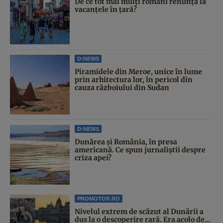
De ce tot mai mulți români renunță la
vacanțele în țară?
D:NEWS
Piramidele din Meroe, unice în lume
prin arhitectura lor, în pericol din
cauza războiului din Sudan
D:NEWS
Dunărea și România, în presa
americană. Ce spun jurnaliștii despre
criza apei?
PROMOTOR.RO
Nivelul extrem de scăzut al Dunării a
dus la o descoperire rară. Era acolo de...