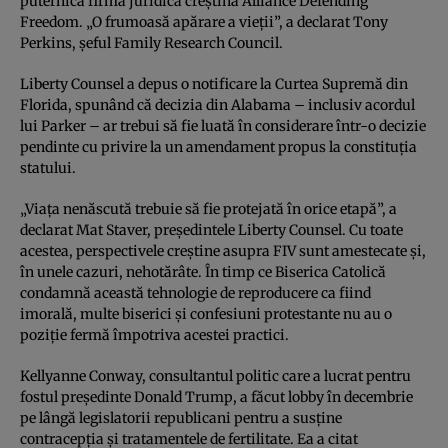
puternica firmă juridică creștină Alliance Defending
Freedom. „O frumoasă apărare a vieții”, a declarat Tony
Perkins, șeful Family Research Council.
Liberty Counsel a depus o notificare la Curtea Supremă din
Florida, spunând că decizia din Alabama – inclusiv acordul
lui Parker – ar trebui să fie luată în considerare într-o decizie
pendinte cu privire la un amendament propus la constituția
statului.
„Viața nenăscută trebuie să fie protejată în orice etapă”, a
declarat Mat Staver, președintele Liberty Counsel. Cu toate
acestea, perspectivele creștine asupra FIV sunt amestecate și,
în unele cazuri, nehotărâte. În timp ce Biserica Catolică
condamnă această tehnologie de reproducere ca fiind
imorală, multe biserici și confesiuni protestante nu au o
poziție fermă împotriva acestei practici.
Kellyanne Conway, consultantul politic care a lucrat pentru
fostul președinte Donald Trump, a făcut lobby în decembrie
pe lângă legislatorii republicani pentru a susține
contracepția și tratamentele de fertilitate. Ea a citat