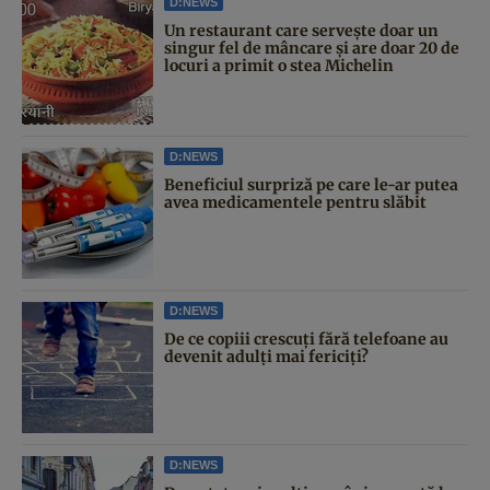
D:NEWS
Un restaurant care servește doar un
singur fel de mâncare și are doar 20 de
locuri a primit o stea Michelin
D:NEWS
Beneficiul surpriză pe care le-ar putea
avea medicamentele pentru slăbit
D:NEWS
De ce copiii crescuți fără telefoane au
devenit adulți mai fericiți?
D:NEWS