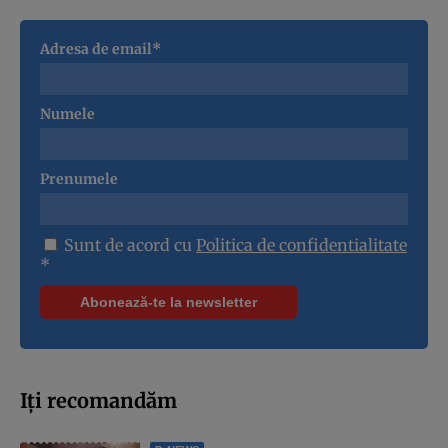
Adresa de email*
Numele
Prenumele
Sunt de acord cu
Politica de confidentialitate
*
Iți recomandăm