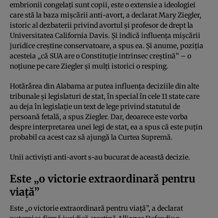
embrionii congelați sunt copii, este o extensie a ideologiei
care stă la baza mișcării anti-avort, a declarat Mary Ziegler,
istoric al dezbaterii privind avortul și profesor de drept la
Universitatea California Davis. Și indică influența mișcării
juridice creștine conservatoare, a spus ea. Și anume, poziția
acesteia „că SUA are o Constituție intrinsec creștină” – o
noțiune pe care Ziegler și mulți istorici o resping.
Hotărârea din Alabama ar putea influența deciziile din alte
tribunale și legislaturi de stat, în special în cele 11 state care
au deja în legislație un text de lege privind statutul de
persoană fetală, a spus Ziegler. Dar, deoarece este vorba
despre interpretarea unei legi de stat, ea a spus că este puțin
probabil ca acest caz să ajungă la Curtea Supremă.
Unii activiști anti-avort s-au bucurat de această decizie.
Este „o victorie extraordinară pentru
viață”
Este „o victorie extraordinară pentru viață”, a declarat