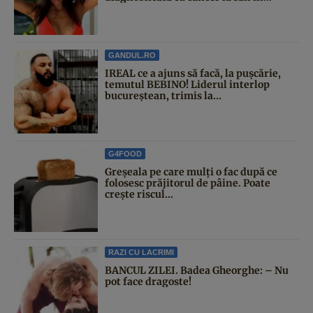
GANDUL.RO
IREAL ce a ajuns să facă, la pușcărie,
temutul BEBINO! Liderul interlop
bucureștean, trimis la...
G4FOOD
Greșeala pe care mulți o fac după ce
folosesc prăjitorul de pâine. Poate
crește riscul...
RAZI CU LACRIMI
BANCUL ZILEI. Badea Gheorghe: – Nu
pot face dragoste!