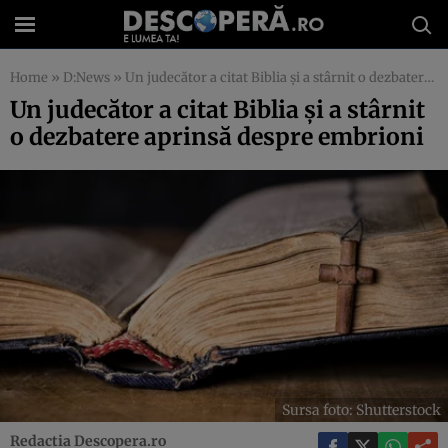
Home
»
D:News
»
Un judecător a citat Biblia și a stârnit o dezbatere aprinsă despre embrioni
Un judecător a citat Biblia și a stârnit
o dezbatere aprinsă despre embrioni
Sursa foto: Shutterstock
Redactia Descopera.ro