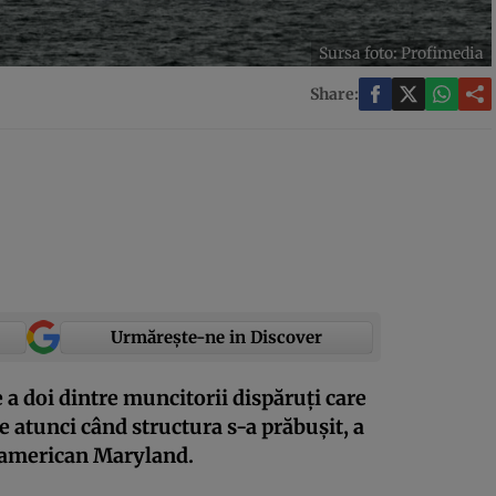
Sursa foto: Profimedia
Share:
Urmărește-ne in Discover
e a doi dintre muncitorii dispăruți care
e atunci când structura s-a prăbușit, a
ui american Maryland.