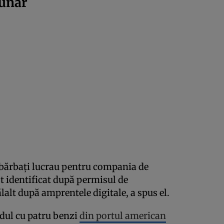
zunar
i bărbați lucrau pentru compania de
st identificat după permisul de
lalt după amprentele digitale, a spus el.
odul cu patru benzi
din portul american