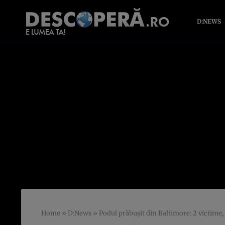
D:NEWS
Home
»
D:News
»
Podul prăbușit din Baltimore: 2 victime,