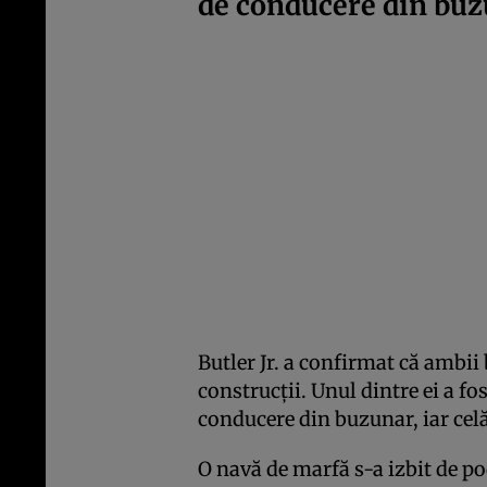
de conducere din bu
Butler Jr. a confirmat că ambi
construcții. Unul dintre ei a fo
conducere din buzunar, iar celă
O navă de marfă s-a izbit de p