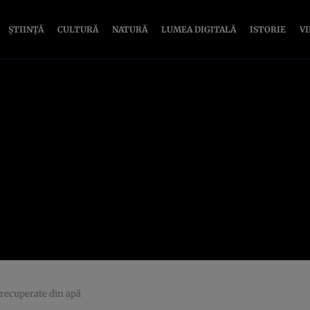
ȘTIINȚĂ
CULTURĂ
NATURĂ
LUMEA DIGITALĂ
ISTORIE
V
 recuperate din apă