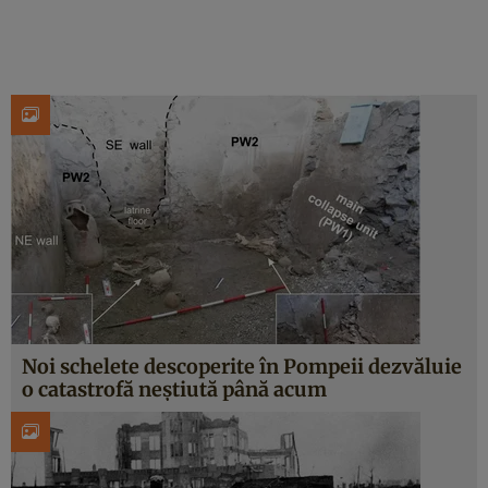
Noi schelete descoperite în Pompeii dezvăluie
o catastrofă neștiută până acum