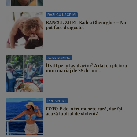
RAZI CU LACRIMI
BANCUL ZILEI. Badea Gheorghe: – Nu
pot face dragoste!
AVANTAJE.RO
Îl știi pe uriașul actor? A dat cu piciorul
unui mariaj de 38 de ani...
PROSPORT
FOTO. E de-o frumusețe rară, dar își
acuză iubitul de violență