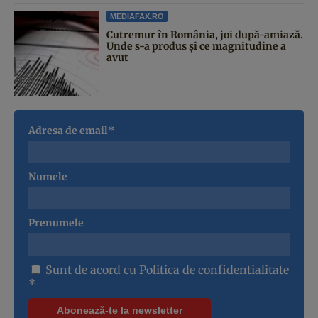
MEDIAFAX.RO
Cutremur în România, joi după-amiază.
Unde s-a produs și ce magnitudine a
avut
Adresa de email*
Numele
Prenumele
Sunt de acord cu
Politica de confidentialitate
*