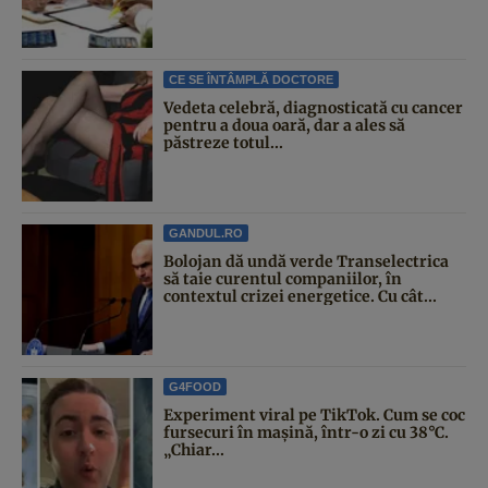
CE SE ÎNTÂMPLĂ DOCTORE
Vedeta celebră, diagnosticată cu cancer
pentru a doua oară, dar a ales să
păstreze totul...
GANDUL.RO
Bolojan dă undă verde Transelectrica
să taie curentul companiilor, în
contextul crizei energetice. Cu cât...
G4FOOD
Experiment viral pe TikTok. Cum se coc
fursecuri în mașină, într-o zi cu 38°C.
„Chiar...