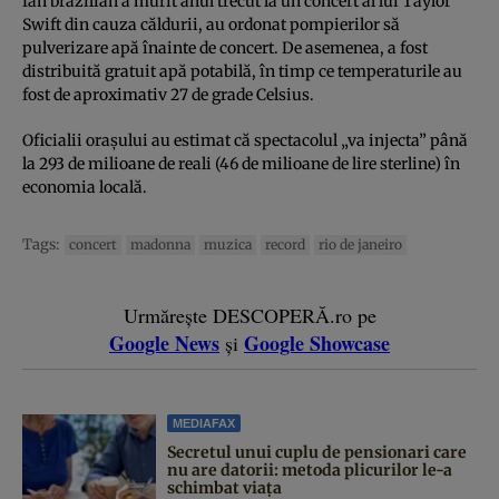
fan brazilian a murit anul trecut la un concert al lui Taylor
Swift din cauza căldurii, au ordonat pompierilor să
pulverizare apă înainte de concert. De asemenea, a fost
distribuită gratuit apă potabilă, în timp ce temperaturile au
fost de aproximativ 27 de grade Celsius.
Oficialii orașului au estimat că spectacolul „va injecta” până
la 293 de milioane de reali (46 de milioane de lire sterline) în
economia locală.
Tags:
concert
madonna
muzica
record
rio de janeiro
Urmărește DESCOPERĂ.ro pe
Google News
Google Showcase
și
MEDIAFAX
Secretul unui cuplu de pensionari care
nu are datorii: metoda plicurilor le-a
schimbat viața