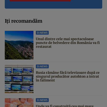
Iți recomandăm
D:NEWS
Unul dintre cele mai spectaculoase
puncte de belvedere din România va fi
restaurat
D:NEWS
Rusia rămâne fără televizoare după ce
singurul producător autohton a intrat
în faliment
D:NEWS
Unde va fi construită cea mai mare