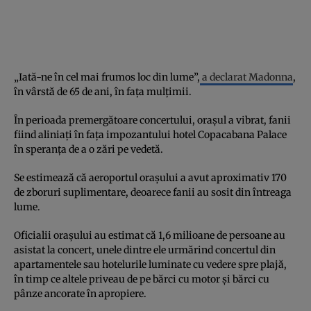
„Iată-ne în cel mai frumos loc din lume”,
a declarat Madonna
,
în vârstă de 65 de ani, în fața mulțimii.
În perioada premergătoare concertului, orașul a vibrat, fanii
fiind aliniați în fața impozantului hotel Copacabana Palace
în speranța de a o zări pe vedetă.
Se estimează că aeroportul orașului a avut aproximativ 170
de zboruri suplimentare, deoarece fanii au sosit din întreaga
lume.
Oficialii orașului au estimat că 1,6 milioane de persoane au
asistat la concert, unele dintre ele urmărind concertul din
apartamentele sau hotelurile luminate cu vedere spre plajă,
în timp ce altele priveau de pe bărci cu motor și bărci cu
pânze ancorate în apropiere.