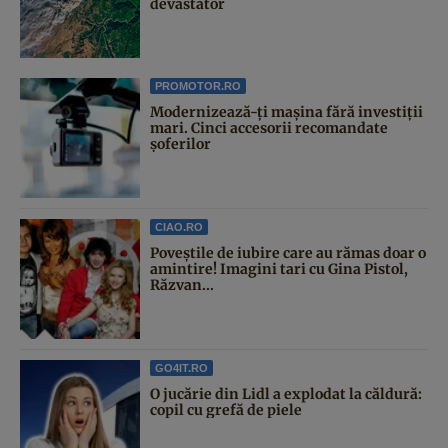
devastator
PROMOTOR.RO
Modernizează-ți mașina fără investiții
mari. Cinci accesorii recomandate
șoferilor
CIAO.RO
Poveştile de iubire care au rămas doar o
amintire! Imagini tari cu Gina Pistol,
Răzvan...
GO4IT.RO
O jucărie din Lidl a explodat la căldură:
copil cu grefă de piele