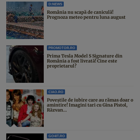
D:NEWS
România nu scapă de caniculă!
Prognoza meteo pentru luna august
PROMOTOR.RO
Prima Tesla Model S Signature din
România a fost livrată! Cine este
proprietarul?
CIAO.RO
Poveştile de iubire care au rămas doar o
amintire! Imagini tari cu Gina Pistol,
Răzvan...
GO4IT.RO