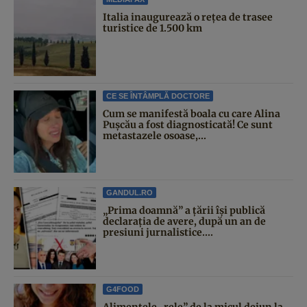
Italia inaugurează o rețea de trasee
turistice de 1.500 km
CE SE ÎNTÂMPLĂ DOCTORE
Cum se manifestă boala cu care Alina
Pușcău a fost diagnosticată! Ce sunt
metastazele osoase,...
GANDUL.RO
„Prima doamnă” a țării își publică
declarația de avere, după un an de
presiuni jurnalistice....
G4FOOD
Alimentele „rele” de la micul dejun la