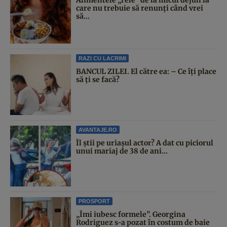
care nu trebuie să renunți când vrei
să...
RAZI CU LACRIMI
BANCUL ZILEI. El către ea: – Ce îți place
să ți se facă?
AVANTAJE.RO
Îl știi pe uriașul actor? A dat cu piciorul
unui mariaj de 38 de ani...
PROSPORT
„Îmi iubesc formele”. Georgina
Rodriguez s-a pozat în costum de baie