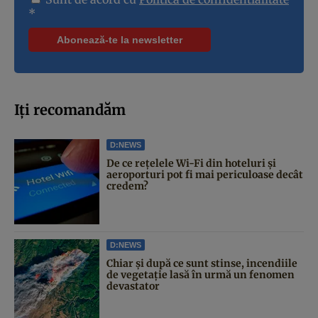
*
Iți recomandăm
D:NEWS
De ce rețelele Wi-Fi din hoteluri și
aeroporturi pot fi mai periculoase decât
credem?
D:NEWS
Chiar și după ce sunt stinse, incendiile
de vegetație lasă în urmă un fenomen
devastator