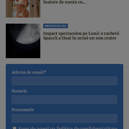
înainte de nunta cu...
MEDIAFAX.RO
Impact spectaculos pe Lună: o rachetă
SpaceX a lăsat în urmă un nou crater
Adresa de email*
Numele
Prenumele
Sunt de acord cu
Politica de confidentialitate