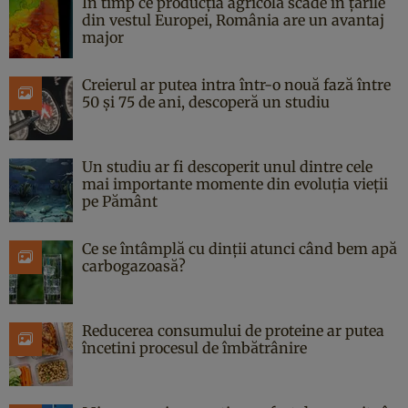
În timp ce producția agricolă scade în țările
din vestul Europei, România are un avantaj
major
Creierul ar putea intra într-o nouă fază între
50 și 75 de ani, descoperă un studiu
Un studiu ar fi descoperit unul dintre cele
mai importante momente din evoluția vieții
pe Pământ
Ce se întâmplă cu dinții atunci când bem apă
carbogazoasă?
Reducerea consumului de proteine ar putea
încetini procesul de îmbătrânire