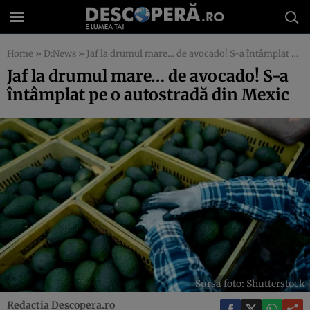
Home
»
D:News
»
Jaf la drumul mare… de avocado! S-a întâmplat pe o autostradă din Mexic
Jaf la drumul mare… de avocado! S-a
întâmplat pe o autostradă din Mexic
Sursa foto: Shutterstock
Redactia Descopera.ro