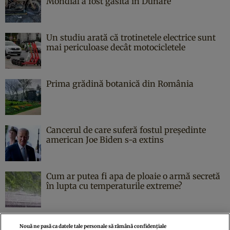
Mondial a fost găsită în Dunăre
Un studiu arată că trotinetele electrice sunt
mai periculoase decât motocicletele
Prima grădină botanică din România
Cancerul de care suferă fostul președinte
american Joe Biden s-a extins
Cum ar putea fi apa de ploaie o armă secretă
în lupta cu temperaturile extreme?
Nouă ne pasă ca datele tale personale să rămână confidențiale