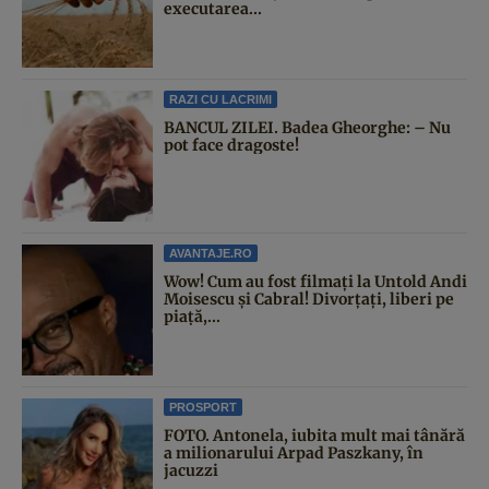
executarea...
RAZI CU LACRIMI
BANCUL ZILEI. Badea Gheorghe: – Nu
pot face dragoste!
AVANTAJE.RO
Wow! Cum au fost filmați la Untold Andi
Moisescu și Cabral! Divorțați, liberi pe
piață,...
PROSPORT
FOTO. Antonela, iubita mult mai tânără
a milionarului Arpad Paszkany, în
jacuzzi