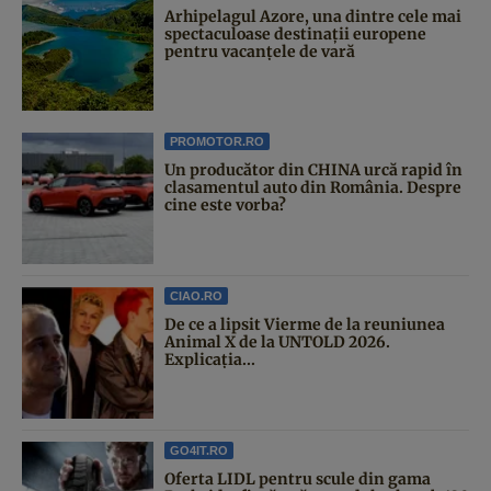
Arhipelagul Azore, una dintre cele mai
spectaculoase destinații europene
pentru vacanțele de vară
PROMOTOR.RO
Un producător din CHINA urcă rapid în
clasamentul auto din România. Despre
cine este vorba?
CIAO.RO
De ce a lipsit Vierme de la reuniunea
Animal X de la UNTOLD 2026.
Explicația...
GO4IT.RO
Oferta LIDL pentru scule din gama