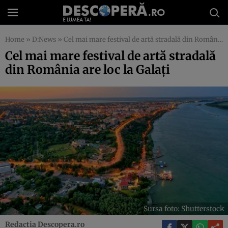
Home
»
D:News
»
Cel mai mare festival de artă stradală din România are loc la Galați
Cel mai mare festival de artă stradală
din România are loc la Galați
Sursa foto: Shutterstock
Redactia Descopera.ro