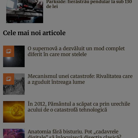
Parkside: fierăstrău pendular la sub 130
de lei
Cele mai noi articole
O supernovă a dezvăluit un mod complet
diferit în care mor stelele
Mecanismul unei catastrofe: Rivalitatea care
a zguduit întreaga lume
În 2012, Pământul a scăpat ca prin urechile
acului de o catastrofă tehnologică
Anatomia fără bisturiu. Pot „cadavrele
digitale” să înlocuiască disecția clasică?