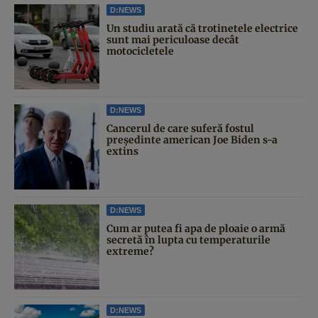
D:NEWS
Un studiu arată că trotinetele electrice
sunt mai periculoase decât
motocicletele
D:NEWS
Cancerul de care suferă fostul
președinte american Joe Biden s-a
extins
D:NEWS
Cum ar putea fi apa de ploaie o armă
secretă în lupta cu temperaturile
extreme?
D:NEWS