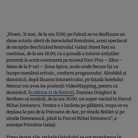
„Vineri, 31 mai, de la ora 17.00, pe Faleză se va desfășura un
show aviatic oferit de Aeroclubul României, acest spectacol
de excepție deschizând festivalul. Galați Street Fest va
continua, de la ora 18.00, cu o paradă a tuturor artiștilor
prezenți la acest eveniment pe traseul Parc Viva – Elice –
Aleea de la P-uri – Zona Spicu, acolo unde fiecare își va
începe numărul artistic, conform programului. Sâmbătă și
duminică, după lăsarea întunericului, pe fațada hotelului
Mercur vor avea loc proiecții VideoMapping, pentru ca
duminică, î
n ultima zi de festival
, Damian Drăghici &
Brothers să susțină, de la ora 20.00, un super-recital în Parcul
Mihai Eminescu. Pentru a-i încânta pe gălățeni, trupa se va
deplasa la pas de la Potcoava de Aur, pe strada Brăilei și pe
strada Domnească, până la Parcul Mihai Eminescu”, a
anunțat Primăria Galați.
Timp de trei zile, străzile Galațiului se vor transforma în