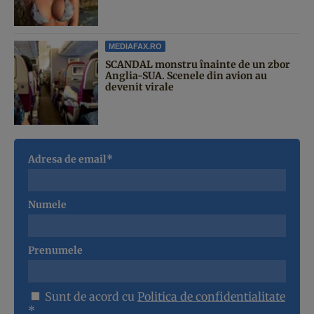
MEDIAFAX.RO
SCANDAL monstru înainte de un zbor
Anglia-SUA. Scenele din avion au
devenit virale
Adresa de email*
Numele
Prenumele
Sunt de acord cu
Politica de confidentialitate
*