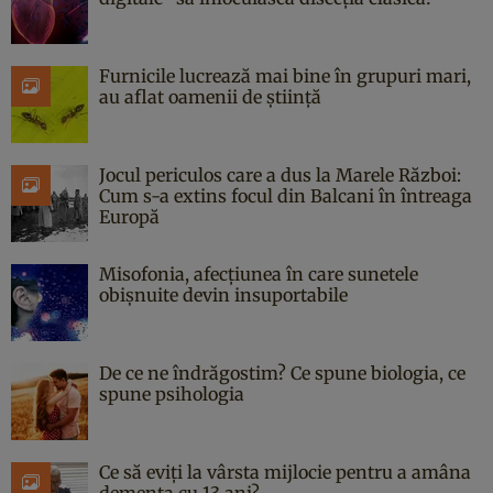
Furnicile lucrează mai bine în grupuri mari,
au aflat oamenii de știință
Jocul periculos care a dus la Marele Război:
Cum s-a extins focul din Balcani în întreaga
Europă
Misofonia, afecțiunea în care sunetele
obișnuite devin insuportabile
De ce ne îndrăgostim? Ce spune biologia, ce
spune psihologia
Ce să eviți la vârsta mijlocie pentru a amâna
demența cu 13 ani?