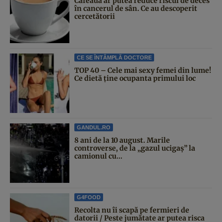
Cafeaua ar putea reduce riscul de deces
în cancerul de sân. Ce au descoperit
cercetătorii
CE SE ÎNTÂMPLĂ DOCTORE
TOP 40 – Cele mai sexy femei din lume!
Ce dietă ține ocupanta primului loc
GANDUL.RO
8 ani de la 10 august. Marile
controverse, de la „gazul ucigaș” la
camionul cu...
G4FOOD
Recolta nu îi scapă pe fermieri de
datorii / Peste jumătate ar putea risca