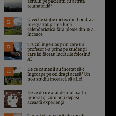
aerului pe pacienții cu artrită
reumatoidă?
O veche stație meteo din Londra a
înregistrat prima lună
calendaristică fără ploaie din 1871
încoace
Trucul ingenios prin care un
profesor i-a prins pe studenții
care își făceau lucrările folosind
AI
De ce oamenii au încetat să-i
îngroape pe cei dragi acasă? Un
nou studiu încearcă să afle!
De ce doare atât de mult să fii
ignorat și cum poți depăși
această experiență
Tinerii și angajații din medii