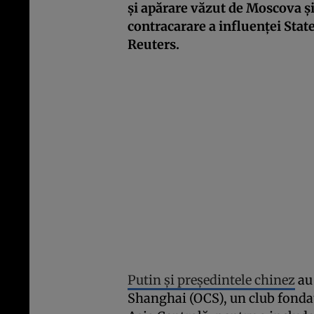
și apărare văzut de Moscova ș
contracarare a influenței Statel
Reuters.
Putin și președintele chinez
au 
Shanghai (OCS), un club fondat