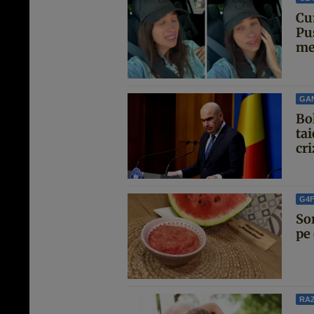
Cu
Pu
met
GA
Bo
ta
cri
G4
So
pe 
RAZ