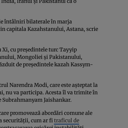
 India, Iranul și Pakistanul ca o
e întâlniri bilaterale în marja
in capitala Kazahstanului, Astana, scrie
 Xi, cu președintele turc Tayyip
anului, Mongoliei și Pakistanului,
găzduit de președintele kazah Kassym-
rul Narendra Modi, care este așteptat la
i, nu va participa. Acesta îl va trimite în
ne Subrahmanyam Jaishankar.
 care promovează abordări comune ale
 securității, cum ar fi
traficul de
contracararea oricărei instabilități