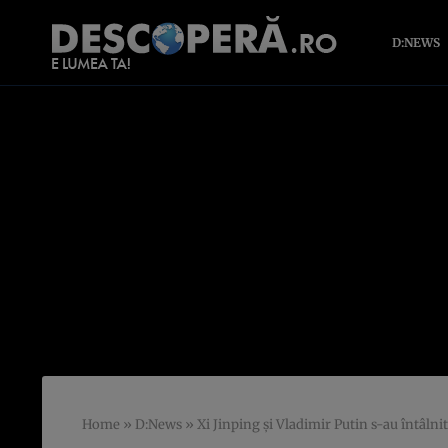
D:NEWS
Home
»
D:News
»
Xi Jinping și Vladimir Putin s-au întâlni