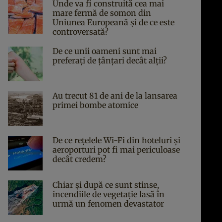
Unde va fi construită cea mai
mare fermă de somon din
Uniunea Europeană și de ce este
controversată?
De ce unii oameni sunt mai
preferați de țânțari decât alții?
Au trecut 81 de ani de la lansarea
primei bombe atomice
De ce rețelele Wi-Fi din hoteluri și
aeroporturi pot fi mai periculoase
decât credem?
Chiar și după ce sunt stinse,
incendiile de vegetație lasă în
urmă un fenomen devastator