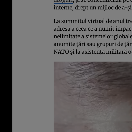
interne, drept un mijloc de a-și
La summitul virtual de anul trec
adresa a ceea ce a numit impact
nelimitate a sistemelor globale
anumite țări sau grupuri de țări”
NATO și la asistența militară o