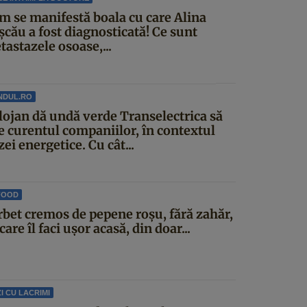
m se manifestă boala cu care Alina
șcău a fost diagnosticată! Ce sunt
astazele osoase,...
NDUL.RO
lojan dă undă verde Transelectrica să
ie curentul companiilor, în contextul
zei energetice. Cu cât...
FOOD
rbet cremos de pepene roșu, fără zahăr,
care îl faci ușor acasă, din doar...
I CU LACRIMI