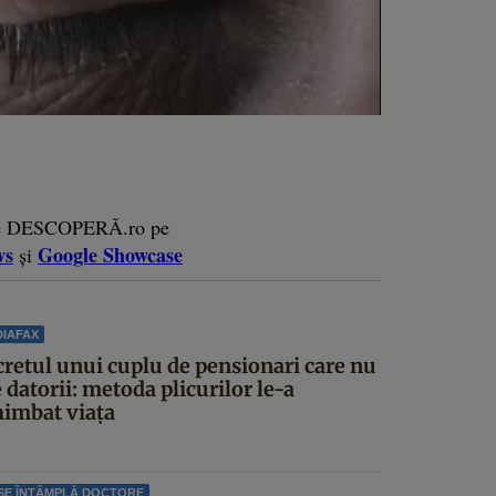
e DESCOPERĂ.ro pe
ws
Google Showcase
și
IAFAX
cretul unui cuplu de pensionari care nu
 datorii: metoda plicurilor le-a
himbat viața
SE ÎNTÂMPLĂ DOCTORE