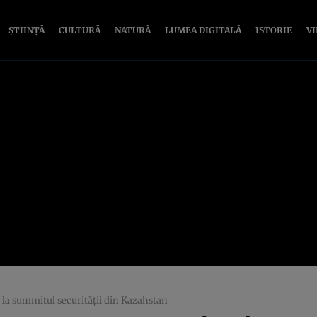
ȘTIINȚĂ
CULTURĂ
NATURĂ
LUMEA DIGITALĂ
ISTORIE
V
t la summitul securității din Kazahstan