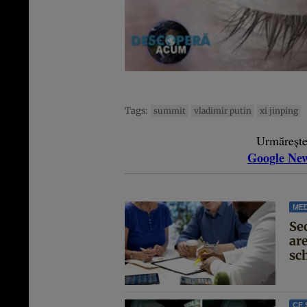
Tags:
summit
vladimir putin
xi jinping
Urmăreșt
Google Ne
MED
Se
are
sc
CE 