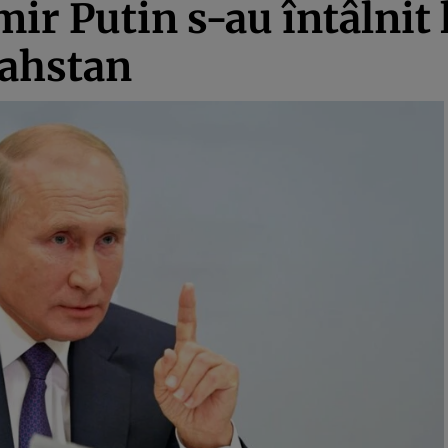
imir Putin s-au întâlnit
zahstan