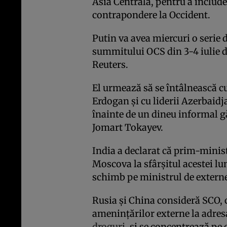
Asia Centrală, pentru a include
contrapondere la Occident.
Putin va avea miercuri o serie d
summitului OCS din 3-4 iulie d
Reuters.
El urmează să se întâlnească cu
Erdogan și cu liderii Azerbaidj
înainte de un dineu informal 
Jomart Tokayev.
India a declarat că prim-minist
Moscova la sfârșitul acestei lun
schimb pe ministrul de exter
Rusia și China consideră SCO,
amenințărilor externe la adresa
droguri
, și se concentrează pe 