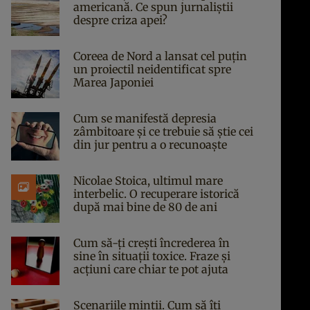
americană. Ce spun jurnaliștii
despre criza apei?
Coreea de Nord a lansat cel puțin
un proiectil neidentificat spre
Marea Japoniei
Cum se manifestă depresia
zâmbitoare și ce trebuie să știe cei
din jur pentru a o recunoaște
Nicolae Stoica, ultimul mare
interbelic. O recuperare istorică
după mai bine de 80 de ani
Cum să-ți crești încrederea în
sine în situații toxice. Fraze și
acțiuni care chiar te pot ajuta
Scenariile minții. Cum să îți