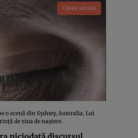
Citește articolul
pe o scenă din Sydney, Australia. Lui
rință de ziua de naștere.
era niciodată discursul