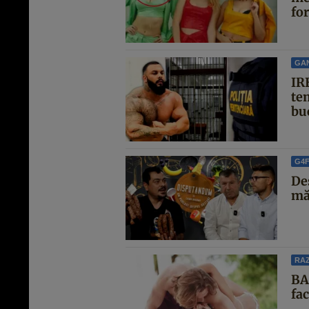
for
GA
IRE
te
buc
G4
Des
măc
RAZ
BA
fa