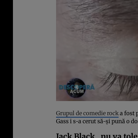
Grupul de comedie rock
a fost 
Gass i s-a cerut să-și pună o do
Jack Black „nu va tol