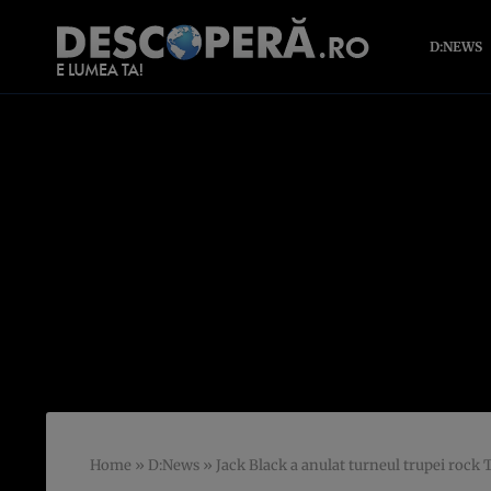
D:NEWS
Home
»
D:News
»
Jack Black a anulat turneul trupei roc