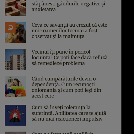
stăpânești gândurile negative și
anxietatea
Ceva ce savanții au crezut că este
unic oamenilor tocmai a fost
observat și la maimuțe
Vecinul îți pune în pericol
locuința? Ce poți face dacă refuză
să remedieze problema
Când cumpărăturile devin o
dependență. Cum recunoști
oniomania și cum poți ieși din
acest cerc
Cum să înveți toleranța la
suferință. Abilitatea care te ajută
să nu mai reacționezi impulsiv