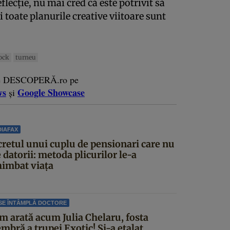
lecție, nu mai cred că este potrivit să
 toate planurile creative viitoare sunt
ock
turneu
e DESCOPERĂ.ro pe
ws
Google Showcase
și
IAFAX
cretul unui cuplu de pensionari care nu
 datorii: metoda plicurilor le-a
himbat viața
SE ÎNTÂMPLĂ DOCTORE
m arată acum Julia Chelaru, fosta
mbră a trupei Exotic! Și-a etalat