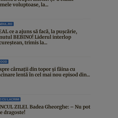
mele voluptoase, la...
NDUL.RO
AL ce a ajuns să facă, la pușcărie,
mutul BEBINO! Liderul interlop
ureștean, trimis la...
FOOD
pre cârnații din topor și făina cu
inare lentă în cel mai nou episod din...
I CU LACRIMI
NCUL ZILEI. Badea Gheorghe: – Nu pot
ce dragoste!