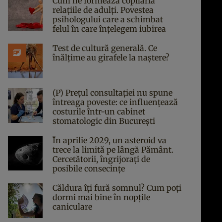
Cum ne formează copilăria
relațiile de adulți. Povestea
psihologului care a schimbat
felul în care înțelegem iubirea
Test de cultură generală. Ce
înălțime au girafele la naștere?
(P) Prețul consultației nu spune
întreaga poveste: ce influențează
costurile într-un cabinet
stomatologic din București
În aprilie 2029, un asteroid va
trece la limită pe lângă Pământ.
Cercetătorii, îngrijorați de
posibile consecințe
Căldura îți fură somnul? Cum poți
dormi mai bine în nopțile
caniculare