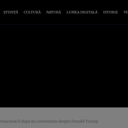
ȘTIINȚĂ
CULTURĂ
NATURĂ
LUMEA DIGITALĂ
ISTORIE
V
k Tenacious D după un comentariu despre Donald Trump