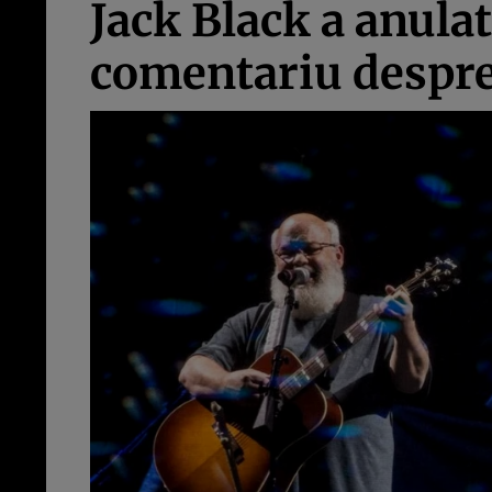
Jack Black a anula
comentariu despr