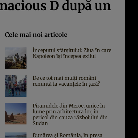
Tenacious D după un
Cele mai noi articole
Începutul sfârşitului: Ziua în care
Napoleon îşi începea exilul
De ce tot mai mulți români
renunță la vacanțele în țară?
Piramidele din Meroe, unice în
lume prin arhitectura lor, în
pericol din cauza războiului din
Sudan
Dunărea și România, în presa