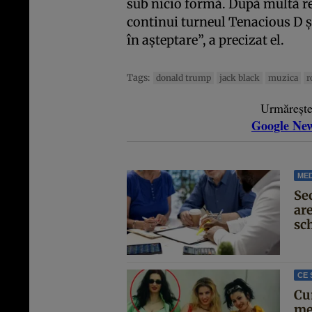
sub nicio formă. După multă ref
continui turneul Tenacious D și
în așteptare”, a precizat el.
Tags:
donald trump
jack black
muzica
r
Urmăreșt
Google Ne
MED
Se
are
sc
CE 
Cu
me