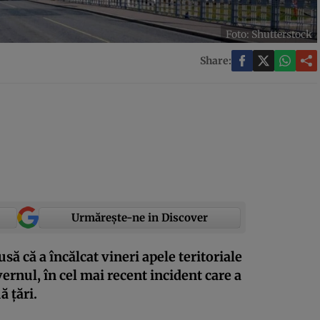
Foto: Shutterstock
Share:
Urmărește-ne in Discover
ă că a încălcat vineri apele teritoriale
vernul, în cel mai recent incident care a
ă țări.