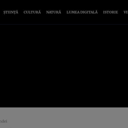
ȘTIINȚĂ
CULTURĂ
NATURĂ
LUMEA DIGITALĂ
ISTORIE
V
andei