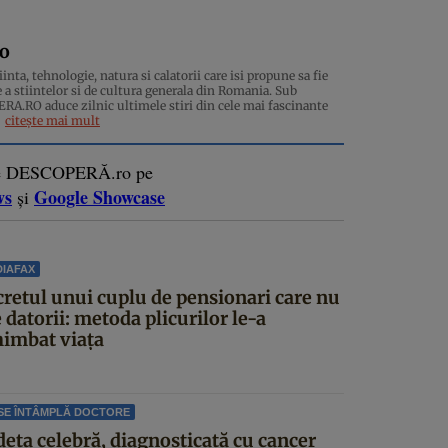
ro
inta, tehnologie, natura si calatorii care isi propune sa fie
 a stiintelor si de cultura generala din Romania. Sub
.RO aduce zilnic ultimele stiri din cele mai fascinante
citește mai mult
e DESCOPERĂ.ro pe
ws
Google Showcase
și
IAFAX
cretul unui cuplu de pensionari care nu
 datorii: metoda plicurilor le-a
himbat viața
SE ÎNTÂMPLĂ DOCTORE
deta celebră, diagnosticată cu cancer