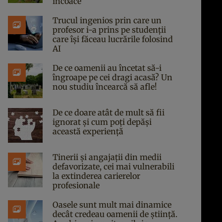
încoace
Trucul ingenios prin care un
profesor i-a prins pe studenții
care își făceau lucrările folosind
AI
De ce oamenii au încetat să-i
îngroape pe cei dragi acasă? Un
nou studiu încearcă să afle!
De ce doare atât de mult să fii
ignorat și cum poți depăși
această experiență
Tinerii și angajații din medii
defavorizate, cei mai vulnerabili
la extinderea carierelor
profesionale
Oasele sunt mult mai dinamice
decât credeau oamenii de știință.