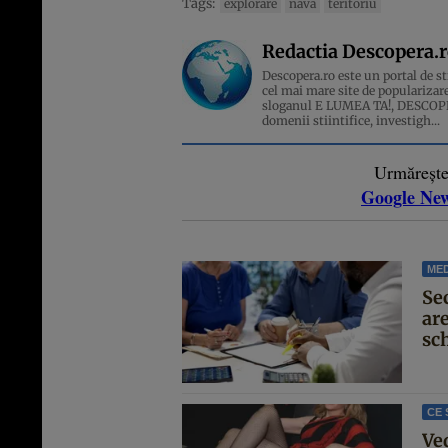
Tags:
explorare
nava
teritoriu
Redactia Descopera.
Descopera.ro este un portal de sti
cel mai mare site de popularizare
sloganul E LUMEA TA!, DESCOPERA
domenii stiintifice, investigh...
Urmăreșt
Google Ne
MED
Se
are
sc
CE 
Ve