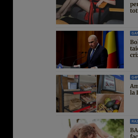
pen
tot
GA
Bo
ta
cri
G4
Am
la
RAZ
BA
fa