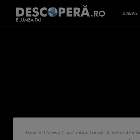
D:NEWS
Home
»
D:News
»
O navă rusă ar fi încălcat teritoriul Finl