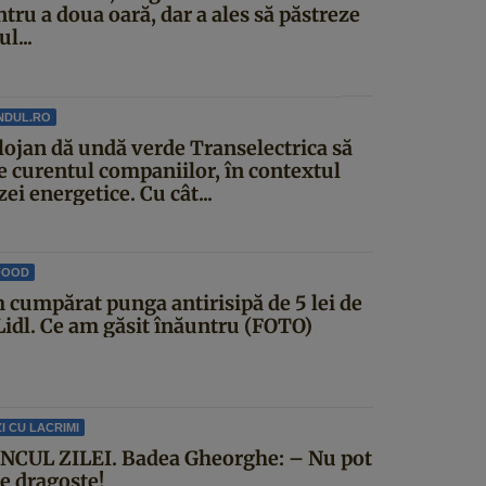
tru a doua oară, dar a ales să păstreze
ul...
NDUL.RO
lojan dă undă verde Transelectrica să
ie curentul companiilor, în contextul
zei energetice. Cu cât...
FOOD
 cumpărat punga antirisipă de 5 lei de
 Lidl. Ce am găsit înăuntru (FOTO)
I CU LACRIMI
NCUL ZILEI. Badea Gheorghe: – Nu pot
ce dragoste!