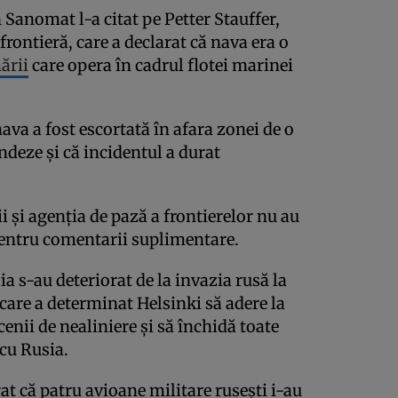
Sanomat l-a citat pe Petter Stauffer,
 frontieră, care a declarat că nava era o
ării
care opera în cadrul flotei marinei
nava a fost escortată în afara zonei de o
ndeze și că incidentul a durat
i și agenția de pază a frontierelor nu au
pentru comentarii suplimentare.
ia s-au deteriorat de la invazia rusă la
 care a determinat Helsinki să adere la
enii de nealiniere și să închidă toate
 cu Rusia.
at că patru avioane militare rusești i-au