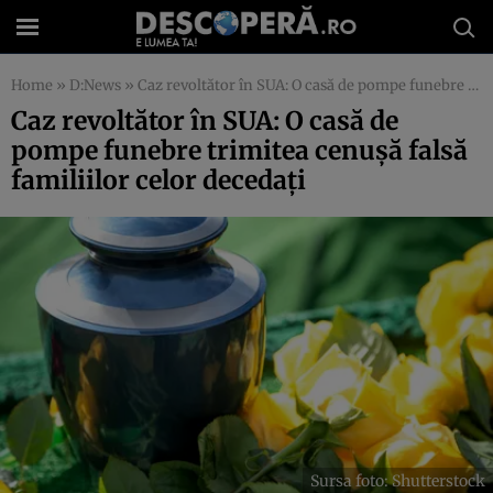
Home
»
D:News
»
Caz revoltător în SUA: O casă de pompe funebre trimitea cenușă falsă familiilor celor decedați
Caz revoltător în SUA: O casă de
pompe funebre trimitea cenușă falsă
familiilor celor decedați
Sursa foto: Shutterstock