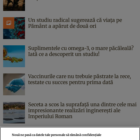
Un studiu radical sugerează că viața pe
Pământ a apărut de două ori
Suplimentele cu omega-3, o mare păcăleală?
Iată ce a descoperit un studiu!
Vaccinurile care nu trebuie păstrate la rece,
testate cu succes pentru prima dată
Seceta a scos la suprafață una dintre cele mai
impresionante realizări inginerești ale
Imperiului Roman
Nouă ne pasă ca datele tale personale să rămână confidențiale