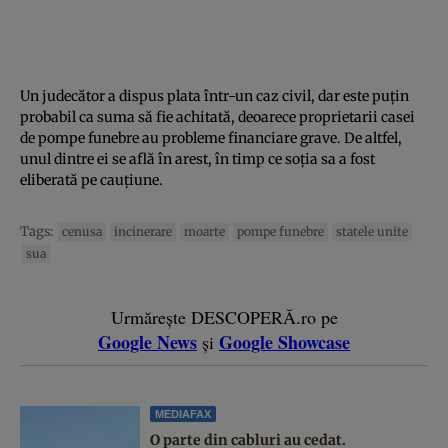
Un judecător a dispus plata într-un caz civil, dar este puțin
probabil ca suma să fie achitată, deoarece proprietarii casei
de pompe funebre au probleme financiare grave. De altfel,
unul dintre ei se află în arest, în timp ce soția sa a fost
eliberată pe cauțiune.
Tags:
cenusa
incinerare
moarte
pompe funebre
statele unite
sua
Urmărește DESCOPERĂ.ro pe
Google News
Google Showcase
și
MEDIAFAX
O parte din cabluri au cedat.