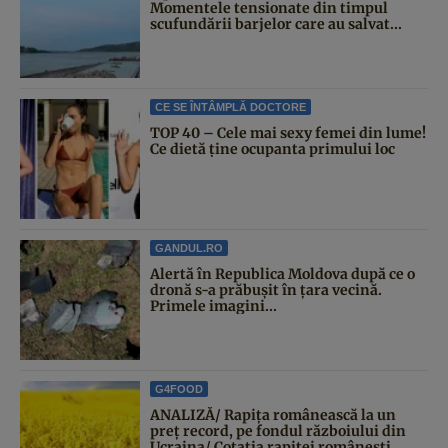
Momentele tensionate din timpul
scufundării barjelor care au salvat...
CE SE ÎNTÂMPLĂ DOCTORE
TOP 40 – Cele mai sexy femei din lume!
Ce dietă ține ocupanta primului loc
GANDUL.RO
Alertă în Republica Moldova după ce o
dronă s-a prăbușit în țara vecină.
Primele imagini...
G4FOOD
ANALIZĂ/ Rapița românească la un
preț record, pe fondul războiului din
Ucraina/ Cotația rapiței românești...