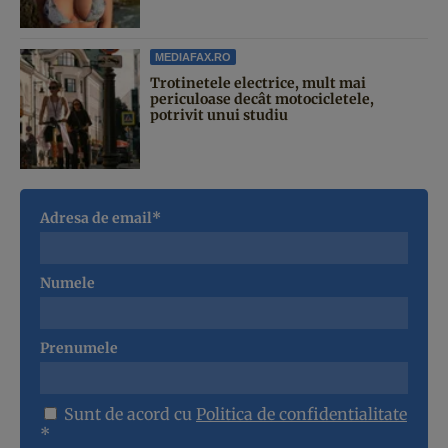
MEDIAFAX.RO
Trotinetele electrice, mult mai
periculoase decât motocicletele,
potrivit unui studiu
Adresa de email*
Numele
Prenumele
Sunt de acord cu
Politica de confidentialitate
*