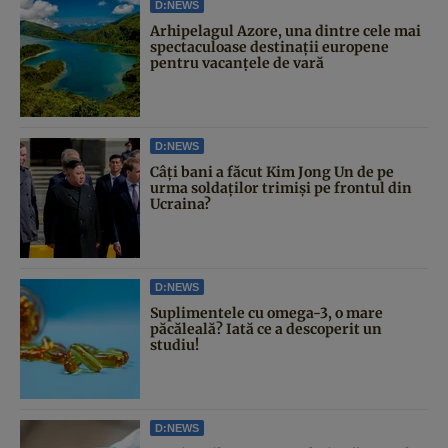
D:NEWS
Arhipelagul Azore, una dintre cele mai
spectaculoase destinații europene
pentru vacanțele de vară
D:NEWS
Câți bani a făcut Kim Jong Un de pe
urma soldaților trimiși pe frontul din
Ucraina?
D:NEWS
Suplimentele cu omega-3, o mare
păcăleală? Iată ce a descoperit un
studiu!
D:NEWS