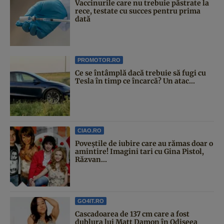
Vaccinurile care nu trebuie păstrate la
rece, testate cu succes pentru prima
dată
PROMOTOR.RO
Ce se întâmplă dacă trebuie să fugi cu
Tesla în timp ce încarcă? Un atac...
CIAO.RO
Poveştile de iubire care au rămas doar o
amintire! Imagini tari cu Gina Pistol,
Răzvan...
GO4IT.RO
Cascadoarea de 137 cm care a fost
dublura lui Matt Damon în Odiseea