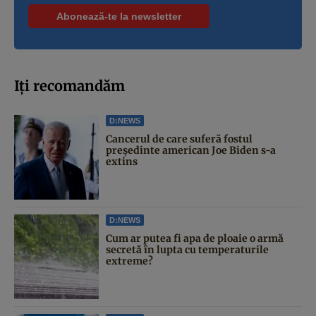
Iți recomandăm
D:NEWS
Cancerul de care suferă fostul
președinte american Joe Biden s-a
extins
D:NEWS
Cum ar putea fi apa de ploaie o armă
secretă în lupta cu temperaturile
extreme?