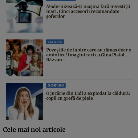
Modernizează-ți mașina fără investiții
mari. Cinci accesorii recomandate
șoferilor
CIAO.RO
Poveştile de iubire care au rămas doar o
amintire! Imagini tari cu Gina Pistol,
Răzvan...
GO4IT.RO
O jucărie din Lidl a explodat la căldură:
copil cu grefă de piele
Cele mai noi articole