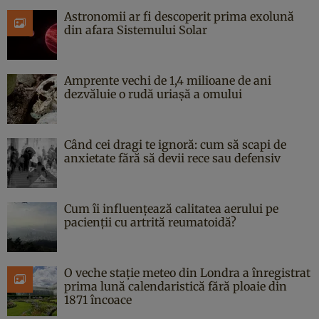
Astronomii ar fi descoperit prima exolună
din afara Sistemului Solar
Amprente vechi de 1,4 milioane de ani
dezvăluie o rudă uriașă a omului
Când cei dragi te ignoră: cum să scapi de
anxietate fără să devii rece sau defensiv
Cum îi influențează calitatea aerului pe
pacienții cu artrită reumatoidă?
O veche stație meteo din Londra a înregistrat
prima lună calendaristică fără ploaie din
1871 încoace