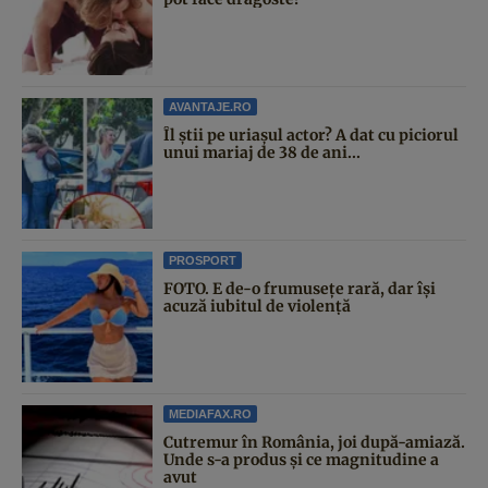
AVANTAJE.RO
Îl știi pe uriașul actor? A dat cu piciorul
unui mariaj de 38 de ani...
PROSPORT
FOTO. E de-o frumusețe rară, dar își
acuză iubitul de violență
MEDIAFAX.RO
Cutremur în România, joi după-amiază.
Unde s-a produs și ce magnitudine a
avut