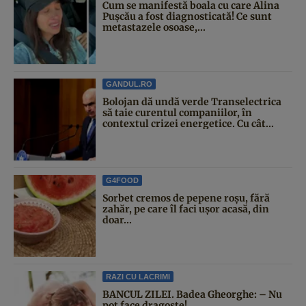
Cum se manifestă boala cu care Alina
Pușcău a fost diagnosticată! Ce sunt
metastazele osoase,...
GANDUL.RO
Bolojan dă undă verde Transelectrica
să taie curentul companiilor, în
contextul crizei energetice. Cu cât...
G4FOOD
Sorbet cremos de pepene roșu, fără
zahăr, pe care îl faci ușor acasă, din
doar...
RAZI CU LACRIMI
BANCUL ZILEI. Badea Gheorghe: – Nu
pot face dragoste!