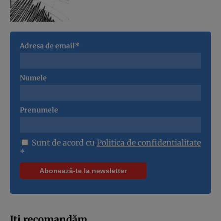
Adresa de email*
Numele
Prenumele
Sunt de acord cu
Politica de confidentialitate
*
Iți recomandăm