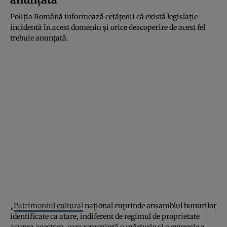
Poliția Română informează cetățenii că există legislație
incidentă în acest domeniu și orice descoperire de acest fel
trebuie anunțată.
„
Patrimoniul cultural
naţional cuprinde ansamblul bunurilor
identificate ca atare, indiferent de regimul de proprietate
asupra acestora, care reprezintă o mărturie şi o expresie a