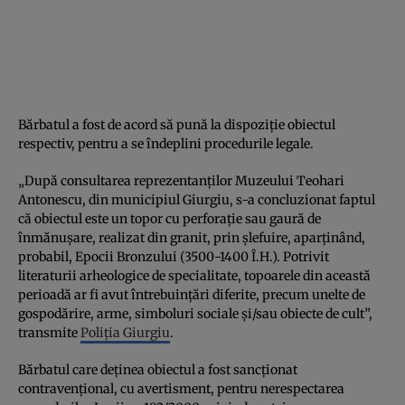
Bărbatul a fost de acord să pună la dispoziție obiectul
respectiv, pentru a se îndeplini procedurile legale.
„După consultarea reprezentanților Muzeului Teohari
Antonescu, din municipiul Giurgiu, s-a concluzionat faptul
că obiectul este un topor cu perforație sau gaură de
înmănușare, realizat din granit, prin șlefuire, aparținând,
probabil, Epocii Bronzului (3500-1400 Î.H.). Potrivit
literaturii arheologice de specialitate, topoarele din această
perioadă ar fi avut întrebuințări diferite, precum unelte de
gospodărire, arme, simboluri sociale și/sau obiecte de cult”,
transmite
Poliția Giurgiu
.
Bărbatul care deținea obiectul a fost sancționat
contravențional, cu avertisment, pentru nerespectarea