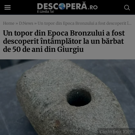
Home
»
D:News
»
Un topor din Epoca Bronzului a fost descoperit întâmplător la un bărbat de 50 de ani din Giurgiu
Un topor din Epoca Bronzului a fost
descoperit întâmplător la un bărbat
de 50 de ani din Giurgiu
Credit foto: IGPR