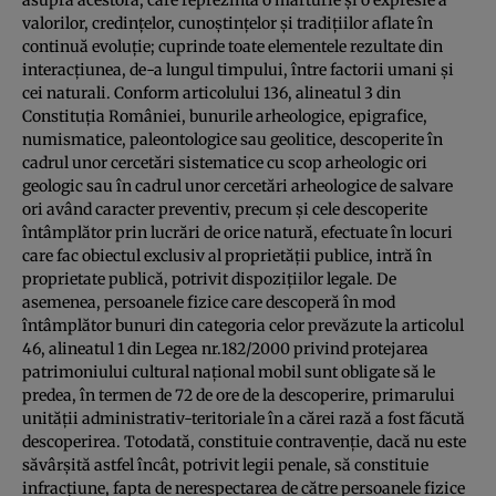
valorilor, credinţelor, cunoştinţelor şi tradiţiilor aflate în
continuă evoluţie; cuprinde toate elementele rezultate din
interacţiunea, de-a lungul timpului, între factorii umani şi
cei naturali. Conform articolului 136, alineatul 3 din
Constituția României, bunurile arheologice, epigrafice,
numismatice, paleontologice sau geolitice, descoperite în
cadrul unor cercetări sistematice cu scop arheologic ori
geologic sau în cadrul unor cercetări arheologice de salvare
ori având caracter preventiv, precum şi cele descoperite
întâmplător prin lucrări de orice natură, efectuate în locuri
care fac obiectul exclusiv al proprietăţii publice, intră în
proprietate publică, potrivit dispoziţiilor legale. De
asemenea, persoanele fizice care descoperă în mod
întâmplător bunuri din categoria celor prevăzute la articolul
46, alineatul 1 din Legea nr.182/2000 privind protejarea
patrimoniului cultural național mobil sunt obligate să le
predea, în termen de 72 de ore de la descoperire, primarului
unităţii administrativ-teritoriale în a cărei rază a fost făcută
descoperirea. Totodată, constituie contravenţie, dacă nu este
săvârşită astfel încât, potrivit legii penale, să constituie
infracţiune, fapta de nerespectarea de către persoanele fizice