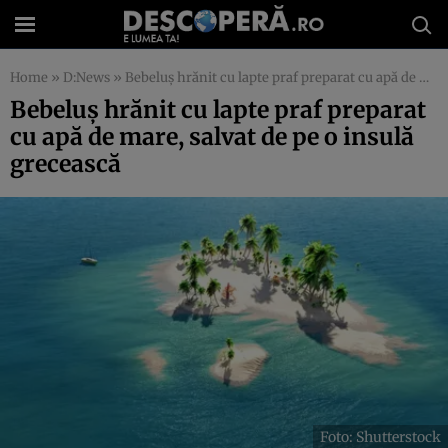
Home
»
D:News
»
Bebeluș hrănit cu lapte praf preparat cu apă de mare, salvat de pe o insulă grecească
Bebeluș hrănit cu lapte praf preparat
cu apă de mare, salvat de pe o insulă
grecească
Foto: Shutterstock