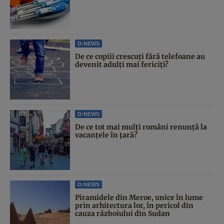
D:NEWS
De ce copiii crescuți fără telefoane au
devenit adulți mai fericiți?
D:NEWS
De ce tot mai mulți români renunță la
vacanțele în țară?
D:NEWS
Piramidele din Meroe, unice în lume
prin arhitectura lor, în pericol din
cauza războiului din Sudan