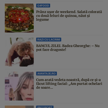
G4FOOD
Prânz ușor de weekend. Salată colorată
cu două feluri de quinoa, năut și
legume
RAZI CU LACRIMI
BANCUL ZILEI. Badea Gheorghe: – Nu
pot face dragoste!
AVANTAJE.RO
Cum arată vedeta noastră, după ce și-a
făcut lifting facial: „Am purtat ochelari
de soare...
PROSPORT