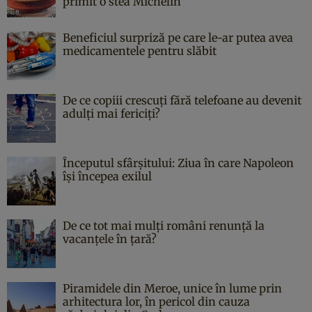
primit o stea Michelin
Beneficiul surpriză pe care le-ar putea avea
medicamentele pentru slăbit
De ce copiii crescuți fără telefoane au devenit
adulți mai fericiți?
Începutul sfârşitului: Ziua în care Napoleon
îşi începea exilul
De ce tot mai mulți români renunță la
vacanțele în țară?
Piramidele din Meroe, unice în lume prin
arhitectura lor, în pericol din cauza