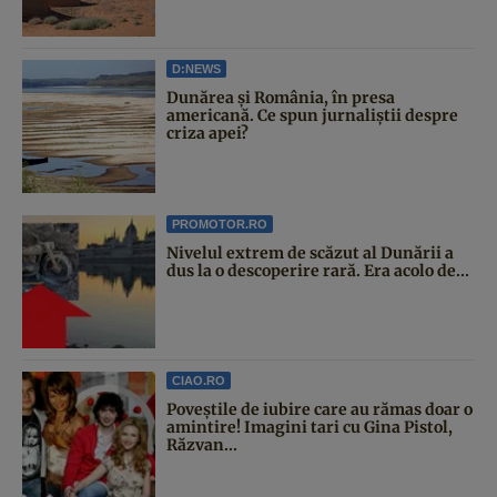
D:NEWS
Dunărea și România, în presa
americană. Ce spun jurnaliștii despre
criza apei?
PROMOTOR.RO
Nivelul extrem de scăzut al Dunării a
dus la o descoperire rară. Era acolo de...
CIAO.RO
Poveştile de iubire care au rămas doar o
amintire! Imagini tari cu Gina Pistol,
Răzvan...