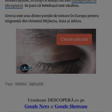
ambarcațiune, în timp ce adulții au fost
transportați cu
elicopterul
. Se pare că bebelușul este sănătos.
Grecia este una dintre porțile de intrare în Europa pentru
migranții din Orientul Mijlociu, Asia și Africa.
Citește articolul
Tags:
bebelus
lapte praf
Urmărește DESCOPERĂ.ro pe
Google News
Google Showcase
și