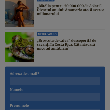
„Bătălia pentru 50.000.000 de dolari”.
Divorțul anului: Anamaria atacă averea
milionarului
MEDIAFAX.RO
„Broscuța de cafea”, descoperită de
savanți în Costa Rica. Cât măsoară
micuțul amfibian?
Adresa de email*
Numele
Prenumele