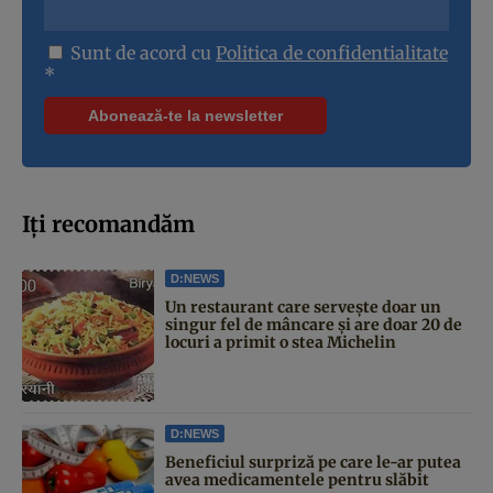
Sunt de acord cu
Politica de confidentialitate
*
Iți recomandăm
D:NEWS
Un restaurant care servește doar un
singur fel de mâncare și are doar 20 de
locuri a primit o stea Michelin
D:NEWS
Beneficiul surpriză pe care le-ar putea
avea medicamentele pentru slăbit