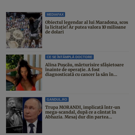
MEDIAFAX
Obiectul legendar al lui Maradona, scos
la licitație! Ar putea valora 10 milioane
de dolari
CE SE ÎNTÂMPLĂ DOCTORE
Alina Pușcău, mărturisire sfâșietoare
înainte de operație. A fost
diagnosticată cu cancer la sân în...
GANDUL.RO
Trupa MORANDI, implicată într-un
mega-scandal, după ce a cântat în
Abhazia. Mesaj dur din partea...