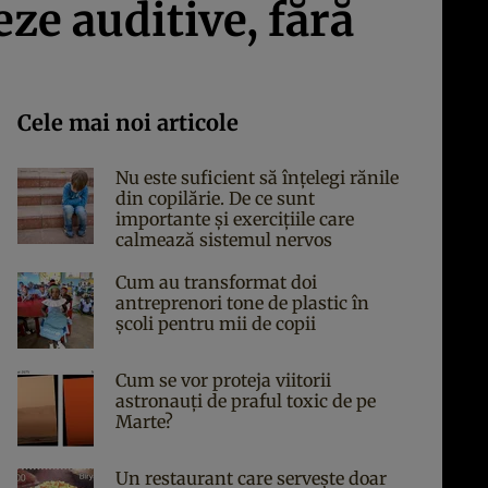
ze auditive, fără
Cele mai noi articole
Nu este suficient să înțelegi rănile
din copilărie. De ce sunt
importante și exercițiile care
calmează sistemul nervos
Cum au transformat doi
antreprenori tone de plastic în
școli pentru mii de copii
Cum se vor proteja viitorii
astronauți de praful toxic de pe
Marte?
Un restaurant care servește doar