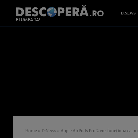
D:NEWS
Home
»
D:News
»
Apple AirPods Pro 2 vor funcționa ca pro