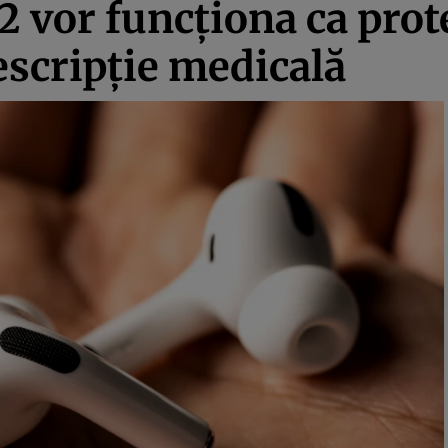
2 vor funcționa ca prote
escripție medicală