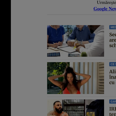
Urmăreșt
Google Ne
MED
Se
are
sc
CE 
Al
îna
cu 
GA
IRE
te