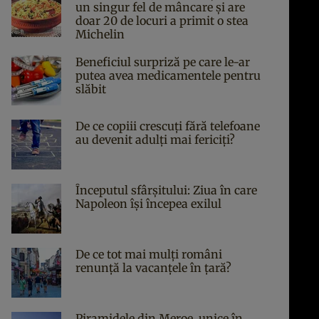
un singur fel de mâncare și are
doar 20 de locuri a primit o stea
Michelin
Beneficiul surpriză pe care le-ar
putea avea medicamentele pentru
slăbit
De ce copiii crescuți fără telefoane
au devenit adulți mai fericiți?
Începutul sfârşitului: Ziua în care
Napoleon îşi începea exilul
De ce tot mai mulți români
renunță la vacanțele în țară?
Piramidele din Meroe, unice în