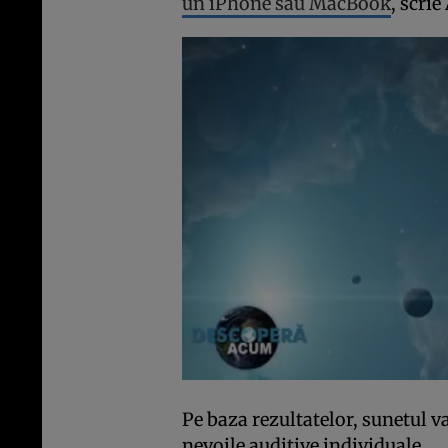
un iPhone sau MacBook
, scrie
Pe baza rezultatelor, sunetul va
nevoile auditive individuale.