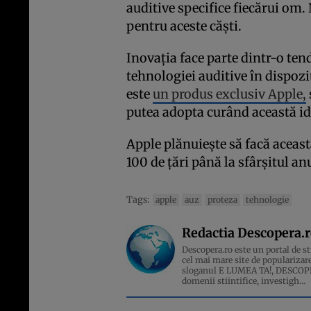
auditive specifice fiecărui om.
pentru aceste căști.
Inovația face parte dintr-o ten
tehnologiei auditive în dispoz
este
un produs exclusiv Apple,
putea adopta curând această id
Apple plănuiește să facă aceas
100 de țări până la sfârșitul an
Tags:
apple
auz
proteza
tehnologie
Redactia Descopera.
Descopera.ro este un portal de sti
cel mai mare site de popularizare
sloganul E LUMEA TA!, DESCOPERA
domenii stiintifice, investigh...