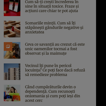
Cum să-ți crești încrederea în
sine în situații toxice. Fraze și
acțiuni care chiar te pot ajuta
Scenariile minții. Cum să îți
stăpânești gândurile negative și
anxietatea
Ceva ce savanții au crezut că este
unic oamenilor tocmai a fost
observat și la maimuțe
Vecinul îți pune în pericol
locuința? Ce poți face dacă refuză
să remedieze problema
Când cumpărăturile devin o
dependență. Cum recunoști
oniomania și cum poți ieși din
acest cerc