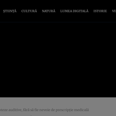
ȘTIINȚĂ
CULTURĂ
NATURĂ
LUMEA DIGITALĂ
ISTORIE
V
teze auditive, fără să fie nevoie de prescripție medicală