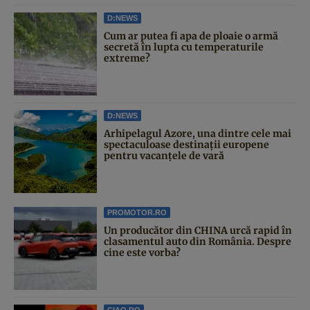
D:NEWS
Cum ar putea fi apa de ploaie o armă
secretă în lupta cu temperaturile
extreme?
D:NEWS
Arhipelagul Azore, una dintre cele mai
spectaculoase destinații europene
pentru vacanțele de vară
PROMOTOR.RO
Un producător din CHINA urcă rapid în
clasamentul auto din România. Despre
cine este vorba?
CIAO.RO