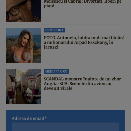
Moisescu și Cabral! Divorțați, liberi pe
piață,...
PROSPORT
FOTO. Antonela, iubita mult mai tânără
a milionarului Arpad Paszkany, în
jacuzzi
MEDIAFAX.RO
SCANDAL monstru înainte de un zbor
Anglia-SUA. Scenele din avion au
devenit virale
Adresa de email*