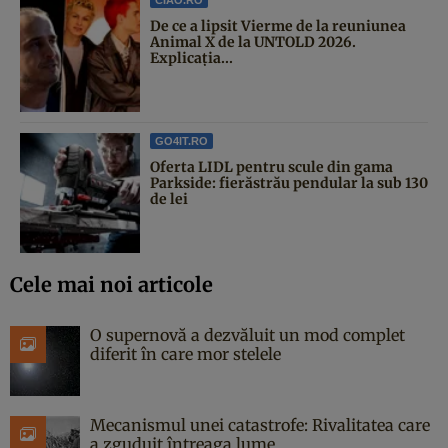
De ce a lipsit Vierme de la reuniunea
Animal X de la UNTOLD 2026.
Explicația...
GO4IT.RO
Oferta LIDL pentru scule din gama
Parkside: fierăstrău pendular la sub 130
de lei
Cele mai noi articole
O supernovă a dezvăluit un mod complet
diferit în care mor stelele
Mecanismul unei catastrofe: Rivalitatea care
a zguduit întreaga lume