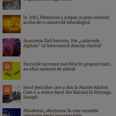
În 2012, Pământul a scăpat ca prin urechile
acului de o catastrofă tehnologică
Anatomia fără bisturiu. Pot „cadavrele
digitale” să înlocuiască disecția clasică?
Furnicile lucrează mai bine în grupuri mari,
au aflat oamenii de știință
Jocul periculos care a dus la Marele Război:
Cum s-a extins focul din Balcani în întreaga
Europă
Misofonia, afecțiunea în care sunetele
obișnuite devin insuportabile