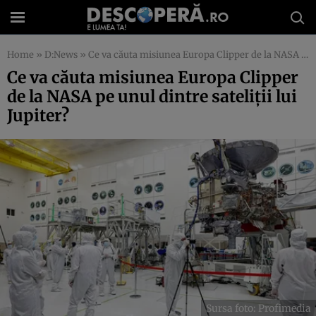
Home
»
D:News
»
Ce va căuta misiunea Europa Clipper de la NASA pe unul dintre sateliții lui Jupiter?
Ce va căuta misiunea Europa Clipper
de la NASA pe unul dintre sateliții lui
Jupiter?
Sursa foto: Profimedia