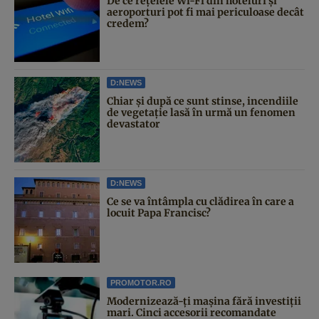
De ce rețelele Wi-Fi din hoteluri și
aeroporturi pot fi mai periculoase decât
credem?
D:NEWS
Chiar și după ce sunt stinse, incendiile
de vegetație lasă în urmă un fenomen
devastator
D:NEWS
Ce se va întâmpla cu clădirea în care a
locuit Papa Francisc?
PROMOTOR.RO
Modernizează-ți mașina fără investiții
mari. Cinci accesorii recomandate