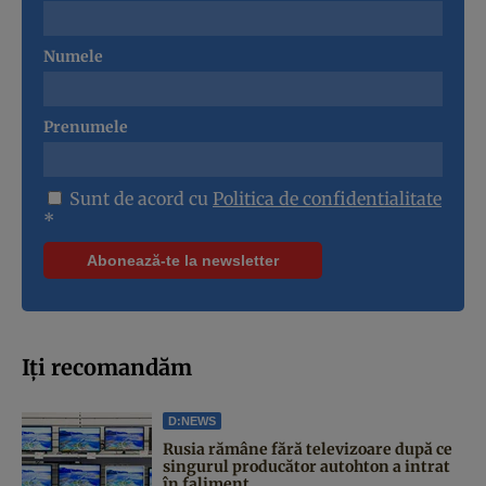
Numele
Prenumele
Sunt de acord cu
Politica de confidentialitate
*
Iți recomandăm
D:NEWS
Rusia rămâne fără televizoare după ce
singurul producător autohton a intrat
în faliment