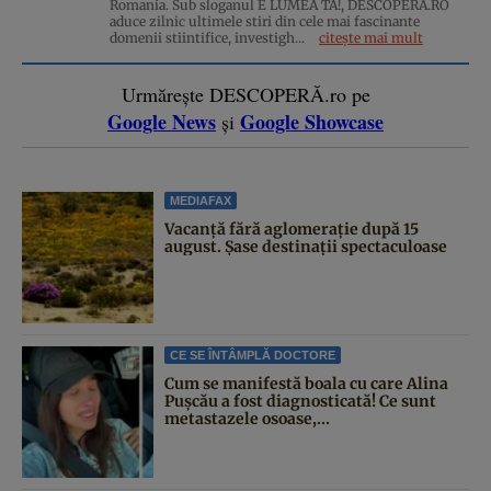
Romania. Sub sloganul E LUMEA TA!, DESCOPERA.RO
aduce zilnic ultimele stiri din cele mai fascinante
domenii stiintifice, investigh...
citește mai mult
Urmărește DESCOPERĂ.ro pe
Google News
Google Showcase
și
MEDIAFAX
Vacanță fără aglomerație după 15
august. Șase destinații spectaculoase
CE SE ÎNTÂMPLĂ DOCTORE
Cum se manifestă boala cu care Alina
Pușcău a fost diagnosticată! Ce sunt
metastazele osoase,...