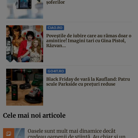
șoferilor
CIAO.RO
Poveştile de iubire care au rămas doar o
amintire! Imagini tari cu Gina Pistol,
Răzvan...
GO4IT.RO
Black Friday de vară la Kaufland: Patru
scule Parkside cu prețuri reduse
Cele mai noi articole
Oasele sunt mult mai dinamice decât
credeau oamenii de știință. Au chiar și un