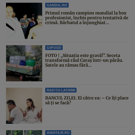
GANDUL.RO
Primul român campion mondial la box
profesionist, închis pentru tentativă de
crimă. Bărbatul a înjunghiat...
G4FOOD
FOTO | „Situația este gravă!”. Seceta
transformă râul Caraș într-un pârâu.
Satele au rămas fără...
RAZI CU LACRIMI
BANCUL ZILEI. El către ea: – Ce îți place
să ți se facă?
AVANTAJE.RO