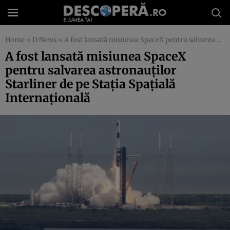
Home
»
D:News
»
A fost lansată misiunea SpaceX pentru salvarea astronauților Starliner de pe Stația Spațială Internațională
A fost lansată misiunea SpaceX
pentru salvarea astronauților
Starliner de pe Stația Spațială
Internațională