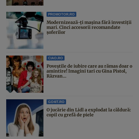
PROMOTOR.RO
Modernizează-ți mașina fără investiții
mari. Cinci accesorii recomandate
șoferilor
CIAO.RO
Poveştile de iubire care au rămas doar o
amintire! Imagini tari cu Gina Pistol,
Răzvan...
GO4IT.RO
O jucărie din Lidl a explodat la căldură:
copil cu grefă de piele