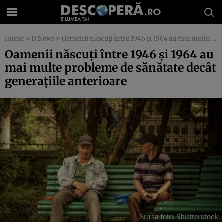
Home
»
D:News
»
Oamenii născuți între 1946 și 1964 au mai multe probleme de sănătate decât generațiile anterioare
Oamenii născuți între 1946 și 1964 au
mai multe probleme de sănătate decât
generațiile anterioare
Sursa foto: Shutterstock