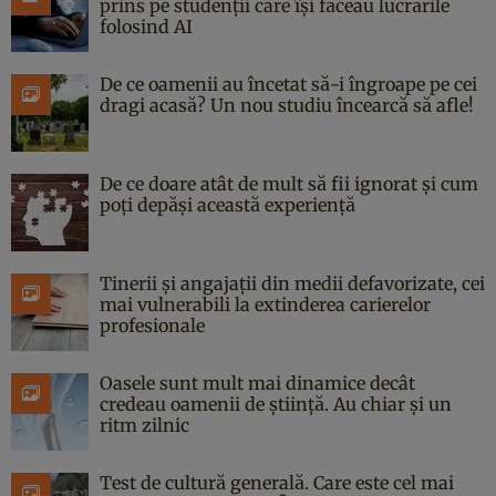
prins pe studenții care își făceau lucrările
folosind AI
De ce oamenii au încetat să-i îngroape pe cei
dragi acasă? Un nou studiu încearcă să afle!
De ce doare atât de mult să fii ignorat și cum
poți depăși această experiență
Tinerii și angajații din medii defavorizate, cei
mai vulnerabili la extinderea carierelor
profesionale
Oasele sunt mult mai dinamice decât
credeau oamenii de știință. Au chiar și un
ritm zilnic
Test de cultură generală. Care este cel mai