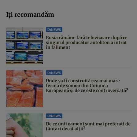
Iți recomandăm
D:NEWS
Rusia rămâne fără televizoare după ce
singurul producător autohton a intrat
în faliment
D:NEWS
Unde va fi construită cea mai mare
fermă de somon din Uniunea
Europeană și de ce este controversată?
D:NEWS
De ce unii oameni sunt mai preferați de
țânțari decât alții?