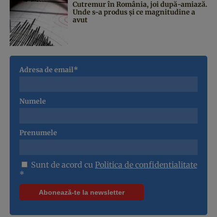
Cutremur în România, joi după-amiază.
Unde s-a produs și ce magnitudine a
avut
Adresa de email*
Numele
Prenumele
Sunt de acord cu
Politica de confidentialitate
*