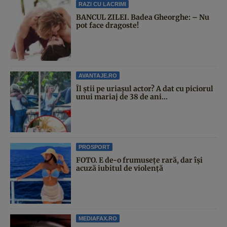
RAZI CU LACRIMI
BANCUL ZILEI. Badea Gheorghe: – Nu
pot face dragoste!
AVANTAJE.RO
Îl știi pe uriașul actor? A dat cu piciorul
unui mariaj de 38 de ani...
PROSPORT
FOTO. E de-o frumusețe rară, dar își
acuză iubitul de violență
MEDIAFAX.RO