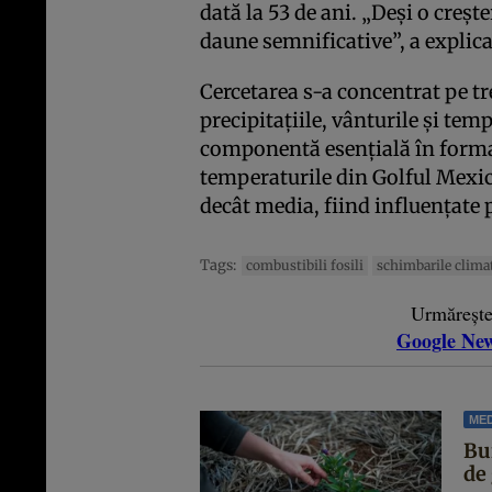
dată la 53 de ani. „Deși o creșt
daune semnificative”, a explicat
Cercetarea s-a concentrat pe tr
precipitațiile, vânturile și tem
componentă esențială în formar
temperaturile din Golful Mexic
decât media, fiind influențate 
Tags:
combustibili fosili
schimbarile clima
Urmăreșt
Google Ne
MED
Bur
de 