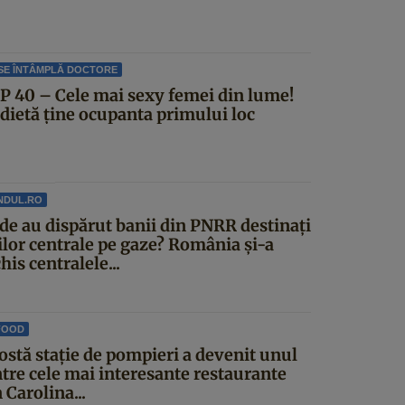
SE ÎNTÂMPLĂ DOCTORE
P 40 – Cele mai sexy femei din lume!
 dietă ține ocupanta primului loc
NDUL.RO
de au dispărut banii din PNRR destinați
ilor centrale pe gaze? România și-a
his centralele...
FOOD
ostă stație de pompieri a devenit unul
ntre cele mai interesante restaurante
 Carolina...