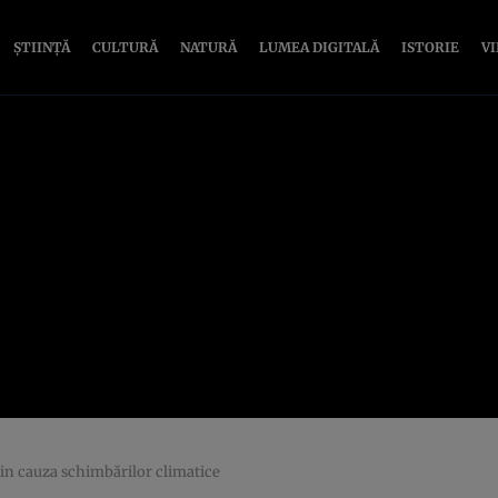
ȘTIINȚĂ
CULTURĂ
NATURĂ
LUMEA DIGITALĂ
ISTORIE
V
in cauza schimbărilor climatice