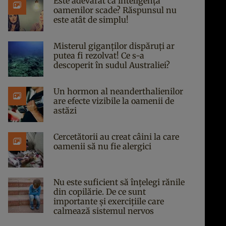
Este adevărat că inteligența
oamenilor scade? Răspunsul nu
este atât de simplu!
Misterul giganților dispăruți ar
putea fi rezolvat! Ce s-a
descoperit în sudul Australiei?
Un hormon al neanderthalienilor
are efecte vizibile la oamenii de
astăzi
Cercetătorii au creat câini la care
oamenii să nu fie alergici
Nu este suficient să înțelegi rănile
din copilărie. De ce sunt
importante și exercițiile care
calmează sistemul nervos