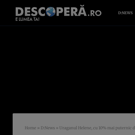
D:NEWS
Home
»
D:News
»
Uraganul Helene, cu 10% mai puternic d