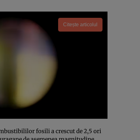
Citește articolul
ustibililor fosili a crescut de 2,5 ori
r uragane de asemenea magnitudine.