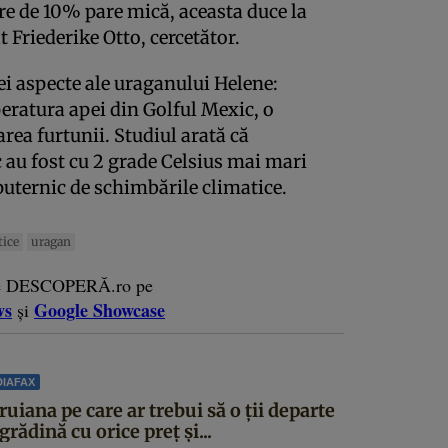
ere de 10% pare mică, aceasta duce la
 Friederike Otto, cercetător.
ei aspecte ale uraganului Helene:
peratura apei din Golful Mexic, o
ea furtunii. Studiul arată că
 au fost cu 2 grade Celsius mai mari
puternic de schimbările climatice.
tice
uragan
e DESCOPERĂ.ro pe
ws
Google Showcase
și
IAFAX
uiana pe care ar trebui să o ții departe
grădină cu orice preț și...