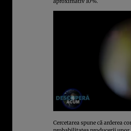
aproximativ 10%.
Cercetarea spune că arderea comb
probabilitatea producerii uno