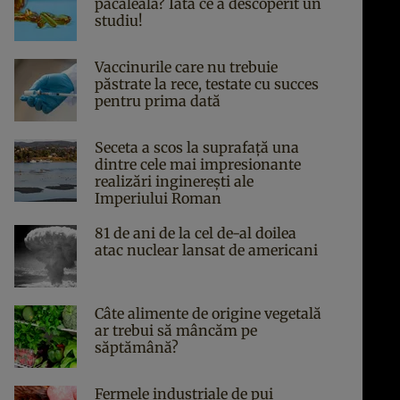
păcăleală? Iată ce a descoperit un
studiu!
Vaccinurile care nu trebuie
păstrate la rece, testate cu succes
pentru prima dată
Seceta a scos la suprafață una
dintre cele mai impresionante
realizări inginerești ale
Imperiului Roman
81 de ani de la cel de-al doilea
atac nuclear lansat de americani
Câte alimente de origine vegetală
ar trebui să mâncăm pe
săptămână?
Fermele industriale de pui