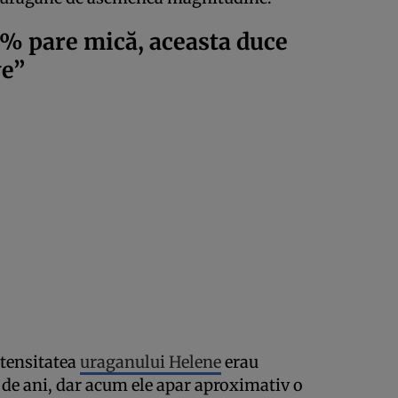
0% pare mică, aceasta duce
ve”
ntensitatea
uraganului Helene
erau
0 de ani, dar acum ele apar aproximativ o