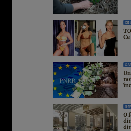
CE 
TO
Ce
GA
Un
no
înc
G4
O f
di
din