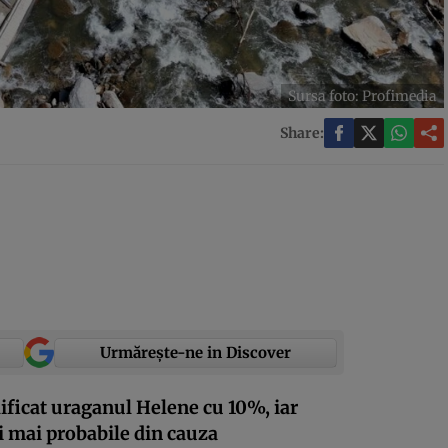
Sursa foto: Profimedia
Share:
Urmărește-ne in Discover
ificat uraganul Helene cu 10%, iar
ri mai probabile din cauza