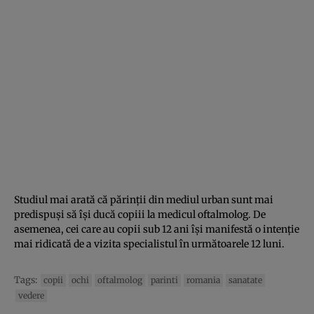
Studiul mai arată că părinții din mediul urban sunt mai
predispuși să își ducă copiii la medicul oftalmolog. De
asemenea, cei care au copii sub 12 ani își manifestă o intenție
mai ridicată de a vizita specialistul în următoarele 12 luni.
Tags:
copii
ochi
oftalmolog
parinti
romania
sanatate
vedere