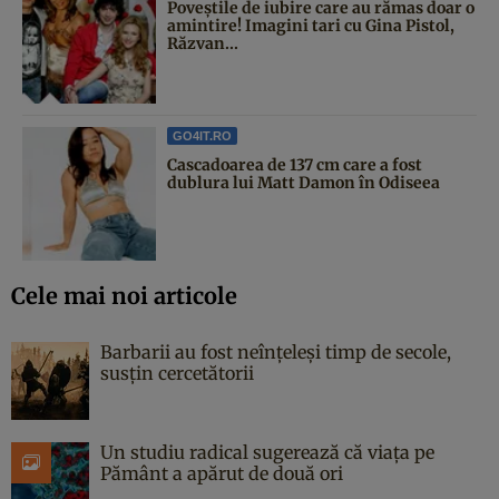
Poveştile de iubire care au rămas doar o
amintire! Imagini tari cu Gina Pistol,
Răzvan...
GO4IT.RO
Cascadoarea de 137 cm care a fost
dublura lui Matt Damon în Odiseea
Cele mai noi articole
Barbarii au fost neînțeleși timp de secole,
susțin cercetătorii
Un studiu radical sugerează că viața pe
Pământ a apărut de două ori