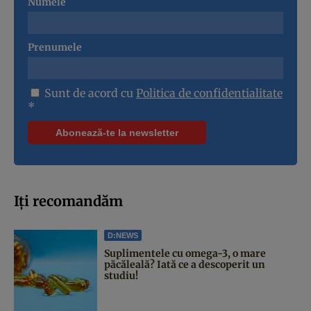
Numele
Prenumele
Sunt de acord cu
Politica de confidentialitate
*
Iți recomandăm
D:NEWS
Suplimentele cu omega-3, o mare
păcăleală? Iată ce a descoperit un
studiu!