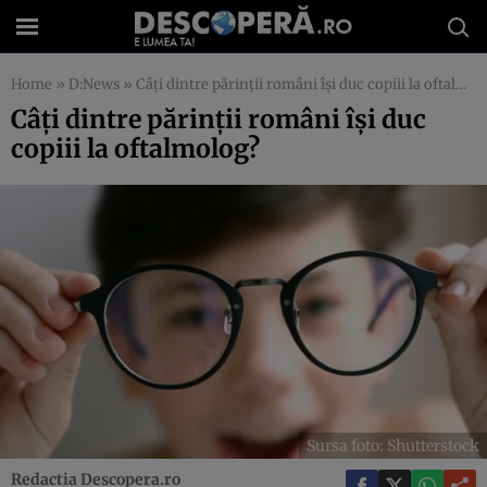
Home
»
D:News
»
Câți dintre părinții români își duc copiii la oftalmolog?
Câți dintre părinții români își duc
copiii la oftalmolog?
Sursa foto: Shutterstock
Redactia Descopera.ro