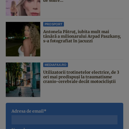
de soare...
PROSPORT
Antonela Pătruț, iubita mult mai
tânără a milionarului Arpad Paszkany,
s-a fotografiat în jacuzzi
MEDIAFAX.RO
Utilizatorii trotinetelor electrice, de 3
ori mai predispuși la traumatisme
cranio-cerebrale decât motocicliștii
Adresa de email*