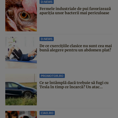
D:NEWS
Fermele industriale de pui favorizează
apariția unor bacterii mai periculoase
D:NEWS
De ce cxercițiile clasice nu sunt cea mai
bună alegere pentru un abdomen plat?
PROMOTOR.RO
Ce se întâmplă dacă trebuie să fugi cu
Tesla în timp ce încarcă? Un atac...
CIAO.RO