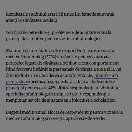
Rezultatele studiului arată că tinerii și femeile sunt mai
atenți la sănătatea oculară.
Verificările periodice și problemele de acuitate vizuală,
principalele motive pentru vizitele oftalmologice
Mai mult de jumătate dintre respondenții care au vizitat
medicul oftalmolog (57%) au făcut-o pentru controale
periodice legate de sănătatea ochilor, acest comportament
fiind frecvent întâlnit la persoanele de vârsta a treia și la cei
din mediul urban. Scăderea acuității vizuale,
manifestată
prin vedere
încețoșată sau neclară, a fost al doilea motiv
principal pentru care 41% dintre respondenți au vizitat un
specialist oftalmolog, în timp ce 1 din 4 respondenți a
menționat nevoia de ajustare sau înlocuire a ochelarilor.
Bugetul mediu anual alocat de respondenți pentru vizitele la
medicul oftalmolog și corecția optică este de 463 lei.