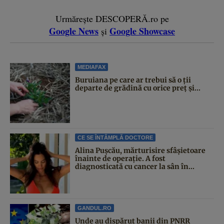
Urmărește DESCOPERĂ.ro pe
Google News
Google Showcase
și
MEDIAFAX
Buruiana pe care ar trebui să o ții
departe de grădină cu orice preț și...
CE SE ÎNTÂMPLĂ DOCTORE
Alina Pușcău, mărturisire sfâșietoare
înainte de operație. A fost
diagnosticată cu cancer la sân în...
GANDUL.RO
Unde au dispărut banii din PNRR