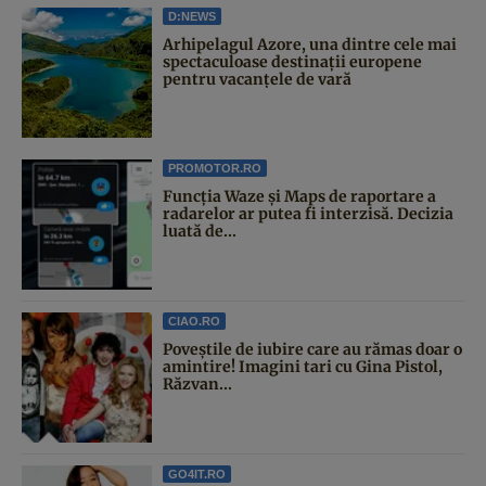
D:NEWS
Arhipelagul Azore, una dintre cele mai
spectaculoase destinații europene
pentru vacanțele de vară
PROMOTOR.RO
Funcția Waze și Maps de raportare a
radarelor ar putea fi interzisă. Decizia
luată de...
CIAO.RO
Poveştile de iubire care au rămas doar o
amintire! Imagini tari cu Gina Pistol,
Răzvan...
GO4IT.RO