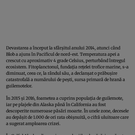
Devastarea a început la sfârșitul anului 2014, atunci când
Blob a ajuns în Pacificul de nord-est. Temperatura apei a
crescut cu aproximativ 4 grade Celsius, perturbând întregul
ecosistem. Fitoplanctonul, fundația rețelei trofice marine, s-a
diminuat, ceea ce, la rândul său, a declanșat o prăbușire
catastrofală a numărului de pești, sursa primară de hrană a
guilemotelor.
În 2015 și 2016, foametea a cuprins populația de guilemote,
iar pe plajele din Alaska până în California au fost
descoperite numeroase păsări moarte. În unele zone, decesele
au depășit de 1.000 de ori rata obișnuită, o cifră uluitoare care
a sugerat amploarea crizei.