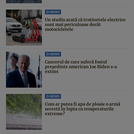
D:NEWS
Un studiu arată că trotinetele electrice
sunt mai periculoase decât
motocicletele
D:NEWS
Cancerul de care suferă fostul
președinte american Joe Biden s-a
extins
D:NEWS
Cum ar putea fi apa de ploaie o armă
secretă în lupta cu temperaturile
extreme?