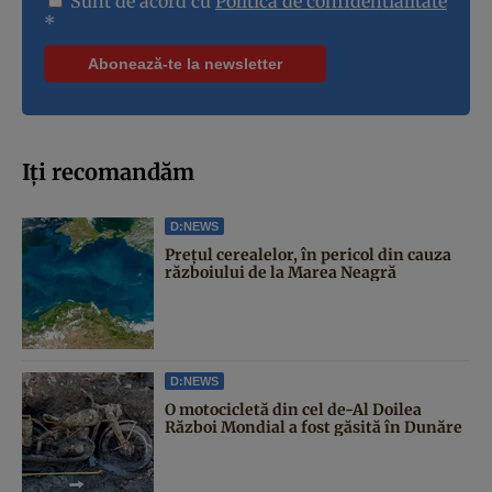
Sunt de acord cu
Politica de confidentialitate
*
Iți recomandăm
D:NEWS
Prețul cerealelor, în pericol din cauza
războiului de la Marea Neagră
D:NEWS
O motocicletă din cel de-Al Doilea
Război Mondial a fost găsită în Dunăre