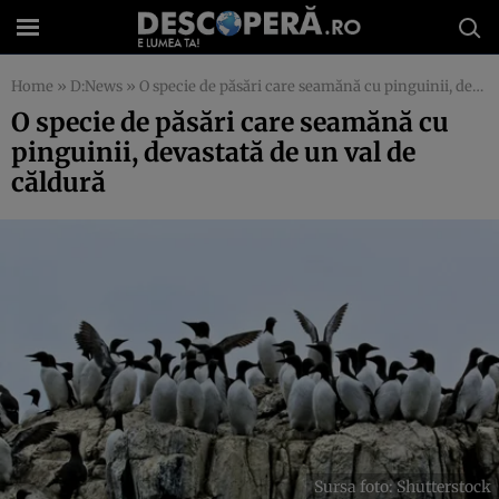
Home
»
D:News
»
O specie de păsări care seamănă cu pinguinii, devastată de un val de căldură
O specie de păsări care seamănă cu
pinguinii, devastată de un val de
căldură
Sursa foto: Shutterstock