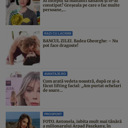
Ai început să mănânci sănătos și te-ai
constipat? Greșeala pe care o fac multe
persoane,...
RAZI CU LACRIMI
BANCUL ZILEI. Badea Gheorghe: – Nu
pot face dragoste!
AVANTAJE.RO
Cum arată vedeta noastră, după ce și-a
făcut lifting facial: „Am purtat ochelari
de soare...
PROSPORT
FOTO. Antonela, iubita mult mai tânără
a milionarului Arpad Paszkany, în