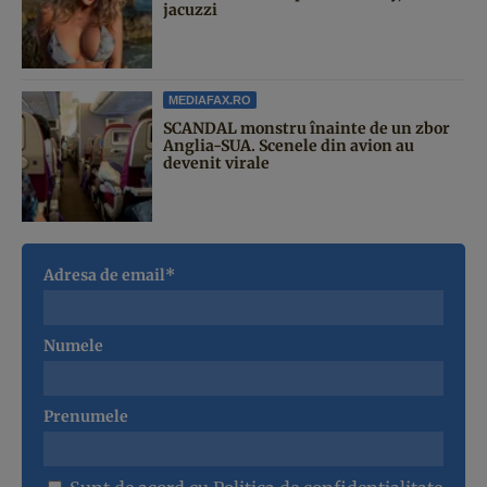
jacuzzi
MEDIAFAX.RO
SCANDAL monstru înainte de un zbor
Anglia-SUA. Scenele din avion au
devenit virale
Adresa de email*
Numele
Prenumele