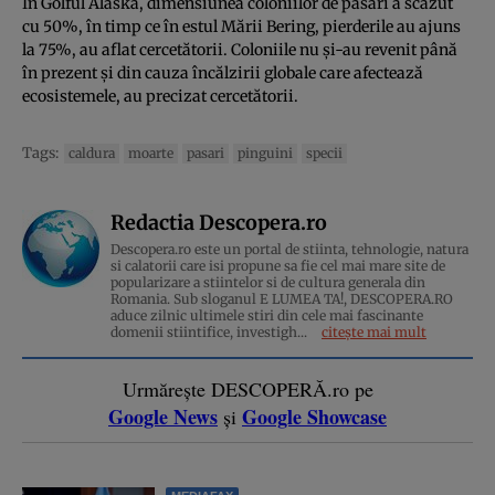
În Golful Alaska, dimensiunea coloniilor de păsări a scăzut
cu 50%, în timp ce în estul Mării Bering, pierderile au ajuns
la 75%, au aflat cercetătorii. Coloniile nu și-au revenit până
în prezent și din cauza încălzirii globale care afectează
ecosistemele, au precizat cercetătorii.
Tags:
caldura
moarte
pasari
pinguini
specii
Redactia Descopera.ro
Descopera.ro este un portal de stiinta, tehnologie, natura
si calatorii care isi propune sa fie cel mai mare site de
popularizare a stiintelor si de cultura generala din
Romania. Sub sloganul E LUMEA TA!, DESCOPERA.RO
aduce zilnic ultimele stiri din cele mai fascinante
domenii stiintifice, investigh...
citește mai mult
Urmărește DESCOPERĂ.ro pe
Google News
Google Showcase
și