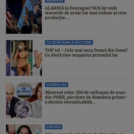
MEDIAFAX
ALARMĂ la Pentagon! SUA își vede
stocurile de arme tot mai reduse și cere
producție...
CE SE ÎNTÂMPLĂ DOCTORE
TOP 40 – Cele mai sexy femei din lume!
Ce dietă ține ocupanta primului loc
GANDUL.RO
Misterul celor 200 de milioane de euro
din PNRR, pierdute de România printr-
o decizie inexplicabilă...
G4FOOD