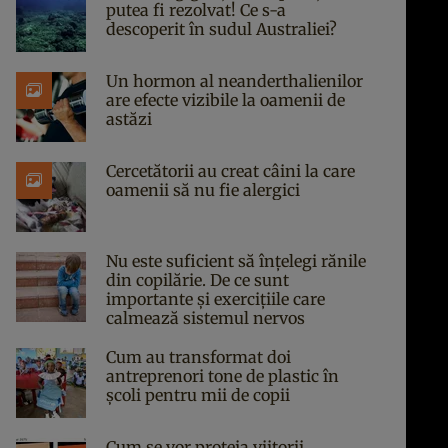
putea fi rezolvat! Ce s-a
descoperit în sudul Australiei?
Un hormon al neanderthalienilor
are efecte vizibile la oamenii de
astăzi
Cercetătorii au creat câini la care
oamenii să nu fie alergici
Nu este suficient să înțelegi rănile
din copilărie. De ce sunt
importante și exercițiile care
calmează sistemul nervos
Cum au transformat doi
antreprenori tone de plastic în
școli pentru mii de copii
Cum se vor proteja viitorii