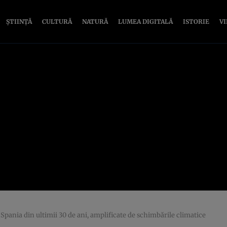
ȘTIINȚĂ
CULTURĂ
NATURĂ
LUMEA DIGITALĂ
ISTORIE
V
 Spania din ultimii 30 de ani, amplificate de schimbările climatice