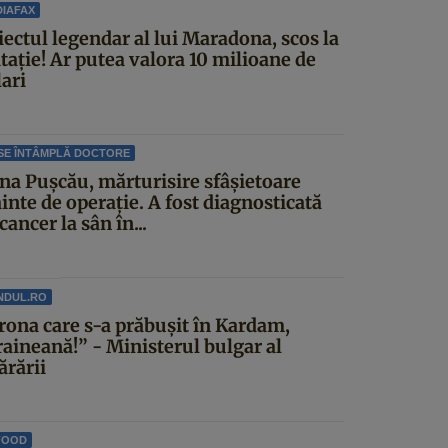
IAFAX
iectul legendar al lui Maradona, scos la
itație! Ar putea valora 10 milioane de
ari
SE ÎNTÂMPLĂ DOCTORE
ina Pușcău, mărturisire sfâșietoare
inte de operație. A fost diagnosticată
cancer la sân în...
NDUL.RO
rona care s-a prăbușit în Kardam,
raineană!” - Ministerul bulgar al
ărării
FOOD