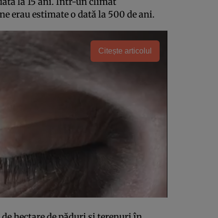
ată la 15 ani. Într-un climat
ne erau estimate o dată la 500 de ani.
Citește articolul
 de hectare de păduri și terenuri în