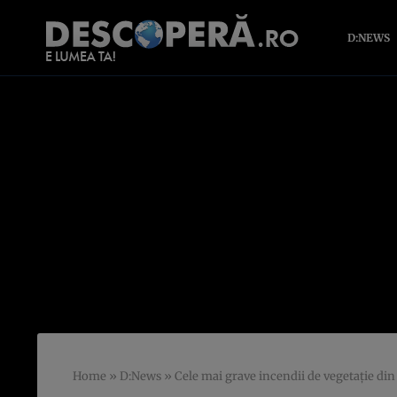
D:NEWS
Home
»
D:News
»
Cele mai grave incendii de vegetație din