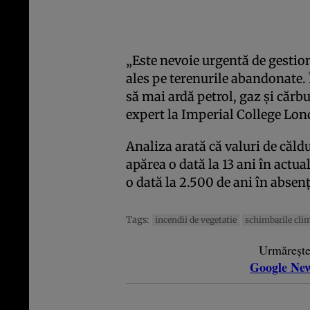
„Este nevoie urgentă de gestion
ales pe terenurile abandonate. 
să mai ardă petrol, gaz și cărb
expert la Imperial College Lon
Analiza arată că valuri de căld
apărea o dată la 13 ani în actu
o dată la 2.500 de ani în absen
Tags:
incendii de vegetatie
schimbarile cli
Urmăreșt
Google Ne