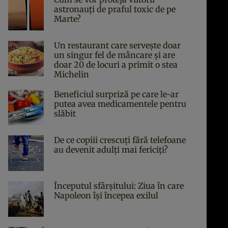
astronauți de praful toxic de pe
Marte?
Un restaurant care servește doar
un singur fel de mâncare și are
doar 20 de locuri a primit o stea
Michelin
Beneficiul surpriză pe care le-ar
putea avea medicamentele pentru
slăbit
De ce copiii crescuți fără telefoane
au devenit adulți mai fericiți?
Începutul sfârşitului: Ziua în care
Napoleon îşi începea exilul