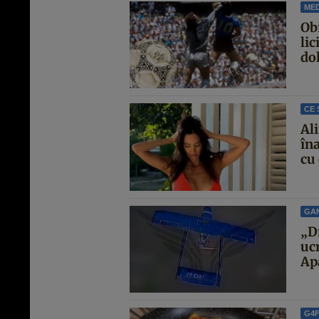
MED
Ob
lic
dol
CE 
Al
îna
cu 
GA
„D
uc
Ap
G4