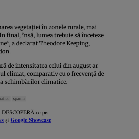
area vegetației în zonele rurale, mai
În final, însă, lumea trebuie să înceteze
une”, a declarat Theodore Keeping,
don.
ură de intensitatea celui din august ar
alul climat, comparativ cu o frecvență de
ța schimbărilor climatice.
matice
spania
e DESCOPERĂ.ro pe
ws
Google Showcase
și