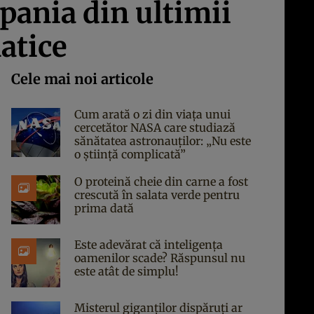
Spania din ultimii
atice
Cele mai noi articole
Cum arată o zi din viața unui
cercetător NASA care studiază
sănătatea astronauților: „Nu este
o știință complicată”
O proteină cheie din carne a fost
crescută în salata verde pentru
prima dată
Este adevărat că inteligența
oamenilor scade? Răspunsul nu
este atât de simplu!
Misterul giganților dispăruți ar