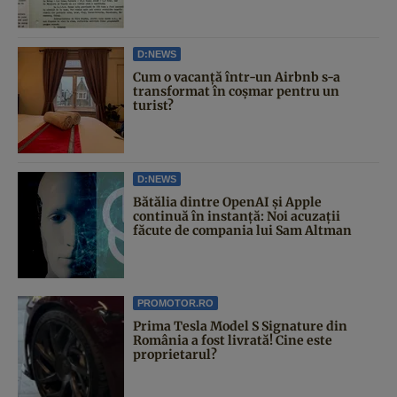
D:NEWS
Cum o vacanță într-un Airbnb s-a
transformat în coșmar pentru un
turist?
D:NEWS
Bătălia dintre OpenAI și Apple
continuă în instanță: Noi acuzații
făcute de compania lui Sam Altman
PROMOTOR.RO
Prima Tesla Model S Signature din
România a fost livrată! Cine este
proprietarul?