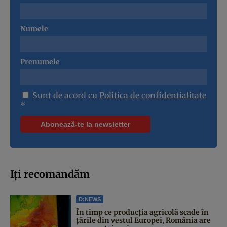
Numele
Prenumele
Sunt de acord cu
Politica de confidentialitate
*
Iți recomandăm
D:NEWS
În timp ce producția agricolă scade în
țările din vestul Europei, România are