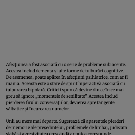
Afecțiunea a fost asociată cu o serie de probleme subiacente.
Acestea includ demența și alte forme de tulburări cognitive.
De asemenea, poate apărea în afecțiuni psihiatrice, cum ar fi
mania. Aceasta este o stare de spirit hiperactivă asociată cu
tulburarea bipolară. Criticii spun că devine din ce în ce mai
greu să ignore „momentele de senilitate”. Acestea includ
pierderea firului conversațiilor, devierea spre tangente
sălbatice și încurcarea numelor.
Unii au mers mai departe. Sugerează că aparentele pierderi
de memorie ale președintelui, problemele de limbaj, judecata
slabă și agresivitatea crescândă ar putea corespunde