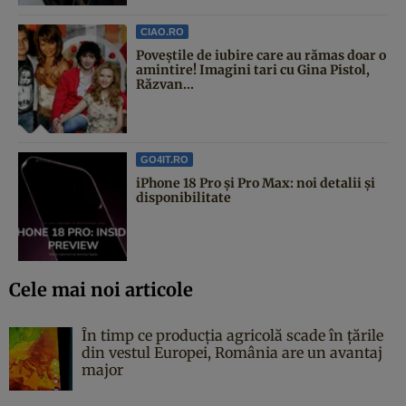
CIAO.RO
Poveştile de iubire care au rămas doar o
amintire! Imagini tari cu Gina Pistol,
Răzvan...
GO4IT.RO
iPhone 18 Pro și Pro Max: noi detalii și
disponibilitate
Cele mai noi articole
În timp ce producția agricolă scade în țările
din vestul Europei, România are un avantaj
major