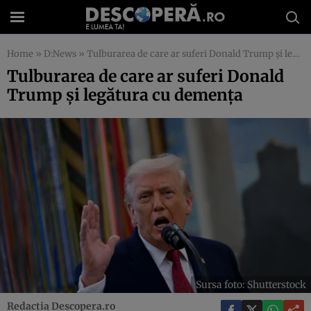
Home
»
D:News
»
Tulburarea de care ar suferi Donald Trump și legătura cu demența
Tulburarea de care ar suferi Donald
Trump și legătura cu demența
Sursa foto: Shutterstock
Redactia Descopera.ro