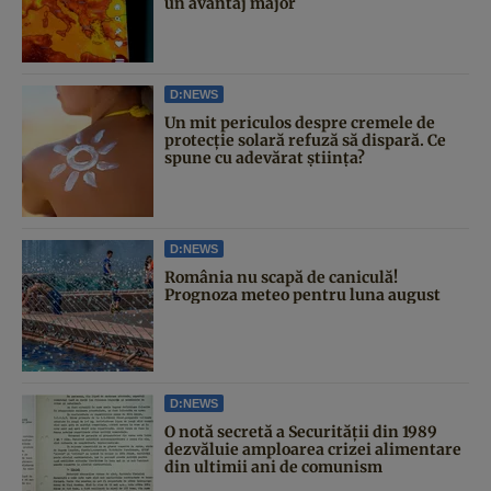
un avantaj major
D:NEWS
Un mit periculos despre cremele de
protecție solară refuză să dispară. Ce
spune cu adevărat știința?
D:NEWS
România nu scapă de caniculă!
Prognoza meteo pentru luna august
D:NEWS
O notă secretă a Securității din 1989
dezvăluie amploarea crizei alimentare
din ultimii ani de comunism