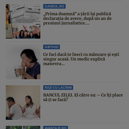
GANDUL.RO
„Prima doamnă” a țării își publică
declarația de avere, după un an de
presiuni jurnalistice....
G4FOOD
Ce faci dacă te îneci cu mâncare și ești
singur acasă. Un medic explică
manevra...
RAZI CU LACRIMI
BANCUL ZILEI. El către ea: – Ce îți place
să ți se facă?
AVANTAJE.RO