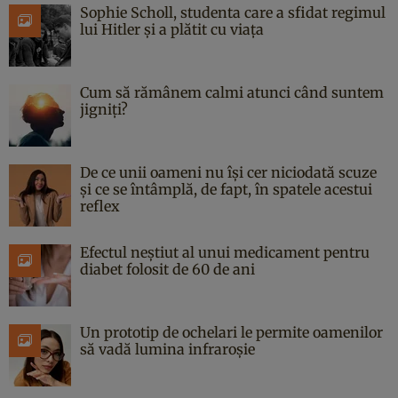
Sophie Scholl, studenta care a sfidat regimul
lui Hitler și a plătit cu viața
Cum să rămânem calmi atunci când suntem
jigniți?
De ce unii oameni nu își cer niciodată scuze
și ce se întâmplă, de fapt, în spatele acestui
reflex
Efectul neștiut al unui medicament pentru
diabet folosit de 60 de ani
Un prototip de ochelari le permite oamenilor
să vadă lumina infraroșie