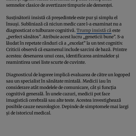
semnelor clasice de avertizare timpurie ale demenței.
Susținătorii insistă că președintele este pur și simplu el
însuși. Subliniază că niciun medic care l-a examinat nu a
diagnosticat o tulburare cognitivă.
Trump insistă că
este
„perfect sănătos”. Atribuie acest lucru „geneticii bune”. S-a
lăudat în repetate rânduri că a „excelat” la un test cognitiv.
Criticii observă că examenul include sarcini de bază. Printre
acestea: desenarea unui ceas, identificarea animalelor și
reamintirea unei liste scurte de cuvinte.
Diagnosticul de logoree implică evaluarea de către un logoped
sau un specialist în sănătate mintală. Medicii iau în
considerare atât modelele de comunicare, cât și funcția
cognitivă generală. În unele cazuri, medicii pot face
imagistică cerebrală sau alte teste. Acestea investighează
posibile cauze neurologice. Depinde de simptomele mai largi
și de istoricul medical.