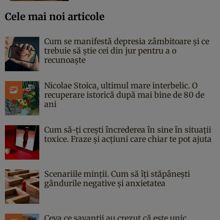
Cele mai noi articole
Cum se manifestă depresia zâmbitoare și ce
trebuie să știe cei din jur pentru a o
recunoaște
Nicolae Stoica, ultimul mare interbelic. O
recuperare istorică după mai bine de 80 de
ani
Cum să-ți crești încrederea în sine în situații
toxice. Fraze și acțiuni care chiar te pot ajuta
Scenariile minții. Cum să îți stăpânești
gândurile negative și anxietatea
Ceva ce savanții au crezut că este unic