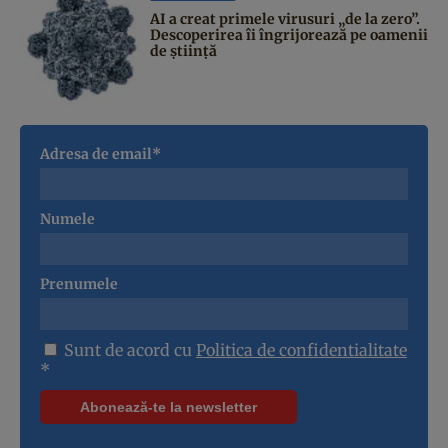
AI a creat primele virusuri „de la zero”.
Descoperirea îi îngrijorează pe oamenii
de știință
Adresa de email*
Numele
Prenumele
Sunt de acord cu
Politica de confidentialitate
*