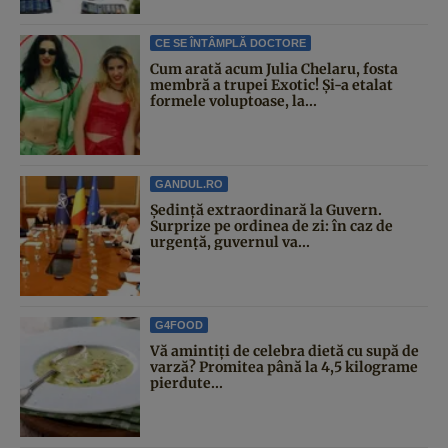
CE SE ÎNTÂMPLĂ DOCTORE
Cum arată acum Julia Chelaru, fosta
membră a trupei Exotic! Și-a etalat
formele voluptoase, la...
GANDUL.RO
Şedinţă extraordinară la Guvern.
Surprize pe ordinea de zi: în caz de
urgență, guvernul va...
G4FOOD
Vă amintiți de celebra dietă cu supă de
varză? Promitea până la 4,5 kilograme
pierdute...