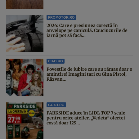
PROMOTOR.RO
2026: Care e presiunea corectă în
anvelope pe caniculă. Cauciucurile de
iarnă pot să facă...
CIAO.RO
Poveştile de iubire care au rămas doar o
amintire! Imagini tari cu Gina Pistol,
Răzvan...
GO4IT.RO
PARKSIDE aduce în LIDL TOP 7 scule
pentru orice atelier. „Vedeta” ofertei
costă doar 129...