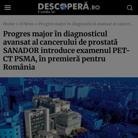
Home
»
D:News
»
Progres major în diagnosticul avansat al cancerului de prostată SANADOR introduce examenul PET-CT PSMA, în premieră pentru România
Progres major în diagnosticul
avansat al cancerului de prostată
SANADOR introduce examenul PET-
CT PSMA, în premieră pentru
România