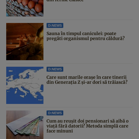
D:NEWS
Sauna în timpul caniculei: poate
pregăti organismul pentru căldură?
D:NEWS
Care sunt marile orașe în care tinerii
din Generația Z și-ar dori să trăiască?
D:NEWS
Cum au reușit doi pensionari să aibă o
viață fără datorii? Metoda simplă care
face minuni