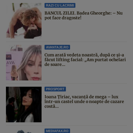
RAZI CU LACRIMI
BANCUL ZILEI. Badea Gheorghe: – Nu
pot face dragoste!
AVANTAJE.RO
Cum arată vedeta noastră, după ce și-a
făcut lifting facial: „Am purtat ochelari
de soare...
PROSPORT
Ioana Țiriac, vacanță de mega – lux
într-un castel unde o noapte de cazare
costă...
MEDIAFAX.RO