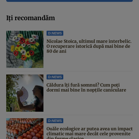
Iți recomandăm
D:NEWS
Nicolae Stoica, ultimul mare interbelic.
O recuperare istorică după mai bine de
80 de ani
D:NEWS
Căldura îți fură somnul? Cum poți
dormi mai bine în nopțile caniculare
D:NEWS
Ouăle ecologice ar putea avea un impact
climatic mai mare decât cele provenite
din ferme clasice