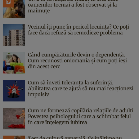
oamenilor tocmai a fost observat și la
maimuțe
Vecinul îți pune în pericol locuința? Ce poți
face dacă refuză să remedieze problema
Când cumpărăturile devin o dependență.
Cum recunoști oniomania și cum poți ieși
din acest cerc
Cum să înveți toleranța la suferință.
Abilitatea care te ajută să nu mai reacționezi
impulsiv
Cum ne formează copilăria relațiile de adulți.
Povestea psihologului care a schimbat felul
în care înțelegem iubirea
Test de cultură generală. Ce înălțime au