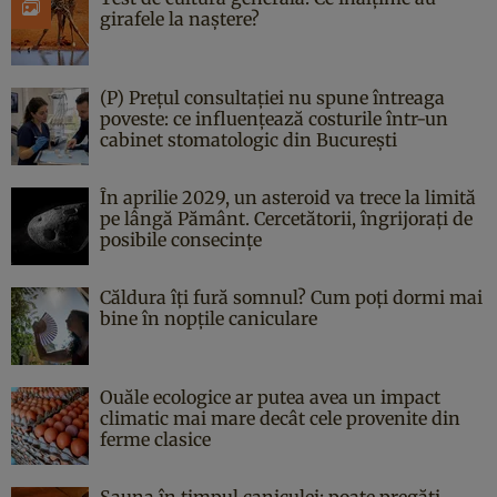
girafele la naștere?
(P) Prețul consultației nu spune întreaga
poveste: ce influențează costurile într-un
cabinet stomatologic din București
În aprilie 2029, un asteroid va trece la limită
pe lângă Pământ. Cercetătorii, îngrijorați de
posibile consecințe
Căldura îți fură somnul? Cum poți dormi mai
bine în nopțile caniculare
Ouăle ecologice ar putea avea un impact
climatic mai mare decât cele provenite din
ferme clasice
Sauna în timpul caniculei: poate pregăti