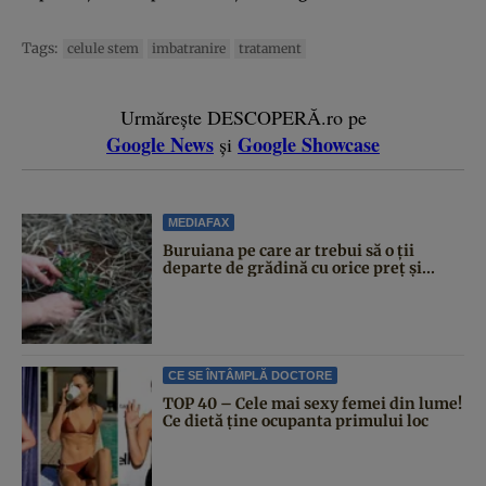
Tags:
celule stem
imbatranire
tratament
Urmărește DESCOPERĂ.ro pe
Google News
Google Showcase
și
MEDIAFAX
Buruiana pe care ar trebui să o ții
departe de grădină cu orice preț și...
CE SE ÎNTÂMPLĂ DOCTORE
TOP 40 – Cele mai sexy femei din lume!
Ce dietă ține ocupanta primului loc