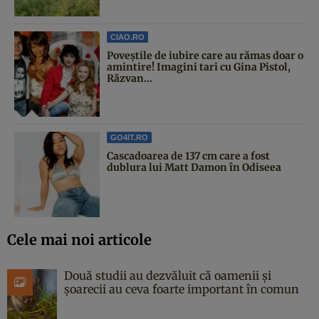
CIAO.RO
Poveştile de iubire care au rămas doar o
amintire! Imagini tari cu Gina Pistol,
Răzvan...
GO4IT.RO
Cascadoarea de 137 cm care a fost
dublura lui Matt Damon în Odiseea
Cele mai noi articole
Două studii au dezvăluit că oamenii și
șoarecii au ceva foarte important în comun