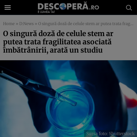
Home
»
D:News
»
O singură doză de celule stem ar putea trata fragilitatea asociată îmbătrânirii, arată un studiu
O singură doză de celule stem ar
putea trata fragilitatea asociată
îmbătrânirii, arată un studiu
Sursa foto: Shutterstock