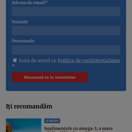
Adresa de email*
Numele
Prenumele
Sunt de acord cu
Politica de confidentialitate
*
Iți recomandăm
D:NEWS
Suplimentele cu omega-3, o mare