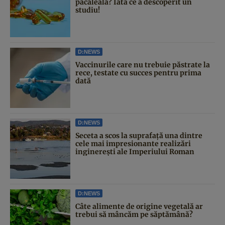
păcăleală? Iată ce a descoperit un
studiu!
D:NEWS
Vaccinurile care nu trebuie păstrate la
rece, testate cu succes pentru prima
dată
D:NEWS
Seceta a scos la suprafață una dintre
cele mai impresionante realizări
inginerești ale Imperiului Roman
D:NEWS
Câte alimente de origine vegetală ar
trebui să mâncăm pe săptămână?