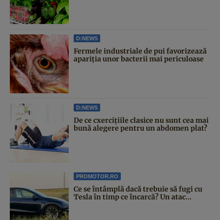
D:NEWS
Fermele industriale de pui favorizează
apariția unor bacterii mai periculoase
D:NEWS
De ce cxercițiile clasice nu sunt cea mai
bună alegere pentru un abdomen plat?
PROMOTOR.RO
Ce se întâmplă dacă trebuie să fugi cu
Tesla în timp ce încarcă? Un atac...