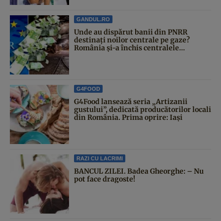
GANDUL.RO
Unde au dispărut banii din PNRR
destinați noilor centrale pe gaze?
România și-a închis centralele...
G4FOOD
G4Food lansează seria „Artizanii
gustului”, dedicată producătorilor locali
din România. Prima oprire: Iași
RAZI CU LACRIMI
BANCUL ZILEI. Badea Gheorghe: – Nu
pot face dragoste!