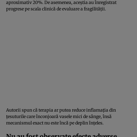
aproximativ 20%. De asemenea, aceștia au înregistrat
progrese pe scala clinică de evaluare a fragilității.
Autorii spun că terapia ar putea reduce inflamația din
țesuturile care înconjoară vasele mici de sânge, însă
mecanismul exact nu este încă pe deplin înțeles.
Nu au fost observate efecte adverse