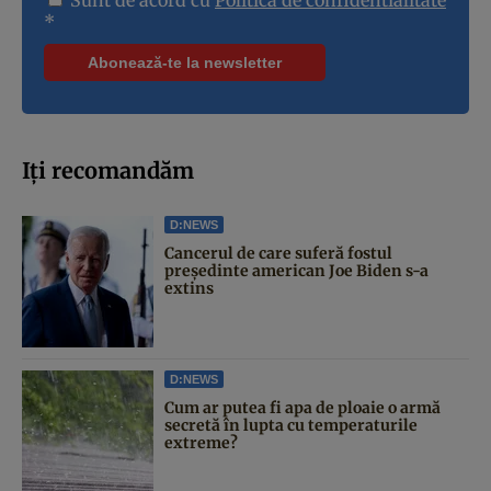
*
Iți recomandăm
D:NEWS
Cancerul de care suferă fostul
președinte american Joe Biden s-a
extins
D:NEWS
Cum ar putea fi apa de ploaie o armă
secretă în lupta cu temperaturile
extreme?