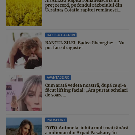
ANALIZĂ/ Rapița românească la un
preț record, pe fondul războiului din
Ucraina/ Cotația rapiței românești...
RAZI CU LACRIMI
BANCUL ZILEI. Badea Gheorghe: – Nu
pot face dragoste!
AVANTAJE.RO
Cum arată vedeta noastră, după ce și-a
făcut lifting facial: „Am purtat ochelari
de soare...
PROSPORT
FOTO. Antonela, iubita mult mai tânără
a milionarului Arpad Paszkany, în