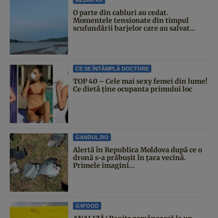
O parte din cabluri au cedat.
Momentele tensionate din timpul
scufundării barjelor care au salvat...
CE SE ÎNTÂMPLĂ DOCTORE
TOP 40 – Cele mai sexy femei din lume!
Ce dietă ține ocupanta primului loc
GANDUL.RO
Alertă în Republica Moldova după ce o
dronă s-a prăbușit în țara vecină.
Primele imagini...
G4FOOD