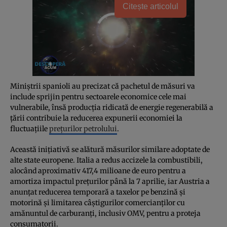
Citește articolul
Miniștrii spanioli au precizat că pachetul de măsuri va
include sprijin pentru sectoarele economice cele mai
vulnerabile, însă producția ridicată de energie regenerabilă a
țării contribuie la reducerea expunerii economiei la
fluctuațiile
prețurilor petrolului
.
Această inițiativă se alătură măsurilor similare adoptate de
alte state europene. Italia a redus accizele la combustibili,
alocând aproximativ 417,4 milioane de euro pentru a
amortiza impactul prețurilor până la 7 aprilie, iar Austria a
anunțat reducerea temporară a taxelor pe benzină și
motorină și limitarea câștigurilor comercianților cu
amănuntul de carburanți, inclusiv OMV, pentru a proteja
consumatorii.