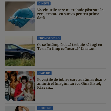
D:NEWS
Vaccinurile care nu trebuie păstrate la
rece, testate cu succes pentru prima
dată
PROMOTOR.RO
Ce se întâmplă dacă trebuie să fugi cu
Tesla în timp ce încarcă? Un atac...
CIAO.RO
Poveştile de iubire care au rămas doar o
amintire! Imagini tari cu Gina Pistol,
Răzvan...
GO4IT.RO