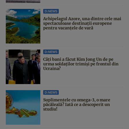
D:NEWS
Arhipelagul Azore, una dintre cele mai
spectaculoase destinații europene
pentru vacanțele de vară
D:NEWS
Câți bani a făcut Kim Jong Un de pe
urma soldaților trimiși pe frontul din
Ucraina?
D:NEWS
Suplimentele cu omega-3, o mare
păcăleală? Iată ce a descoperit un
studiu!