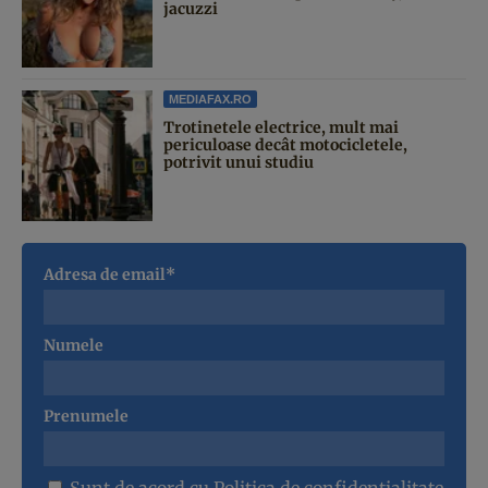
jacuzzi
MEDIAFAX.RO
Trotinetele electrice, mult mai
periculoase decât motocicletele,
potrivit unui studiu
Adresa de email*
Numele
Prenumele
Sunt de acord cu
Politica de confidentialitate