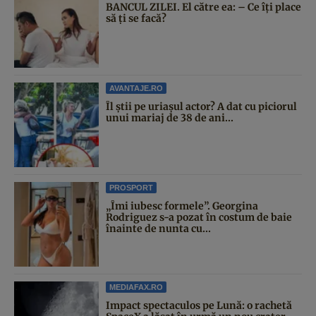
BANCUL ZILEI. El către ea: – Ce îți place
să ți se facă?
AVANTAJE.RO
Îl știi pe uriașul actor? A dat cu piciorul
unui mariaj de 38 de ani...
PROSPORT
„Îmi iubesc formele”. Georgina
Rodriguez s-a pozat în costum de baie
înainte de nunta cu...
MEDIAFAX.RO
Impact spectaculos pe Lună: o rachetă