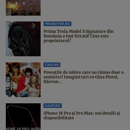
PROMOTOR.RO
Prima Tesla Model S Signature din
România a fost livrată! Cine este
proprietarul?
CIAO.RO
Poveştile de iubire care au rămas doar o
amintire! Imagini tari cu Gina Pistol,
Răzvan...
GO4IT.RO
iPhone 18 Pro și Pro Max: noi detalii și
disponibilitate