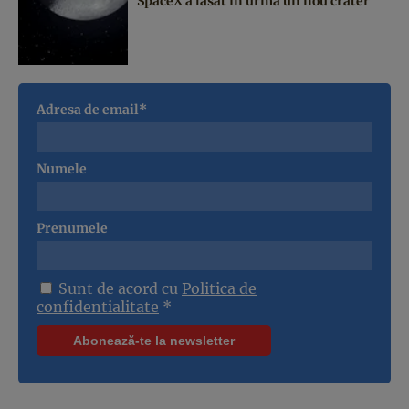
SpaceX a lăsat în urmă un nou crater
Adresa de email*
Numele
Prenumele
Sunt de acord cu
Politica de
confidentialitate
*