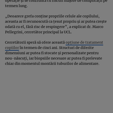
operație și se confruntă cu riscuri majore de complicații pe
termen lung.
„Deoarece grefa conține propriile celule ale copilului,
aceasta ar fi recunoscută ca țesut propriu și ar putea crește
odată cu el, fără risc de respingere”, a explicat dr. Marco
Pellegrini, cercetător principal la UCL.
Cercetătorii speră să ofere această
opțiune de tratament
copiilor
în termen de cinci ani. Structuri de diferite
dimensiuni ar putea fi stocate și personalizate pentru
nou-născuți, iar biopsiile necesare ar putea fi prelevate
chiar din momentul montării tuburilor de alimentare.