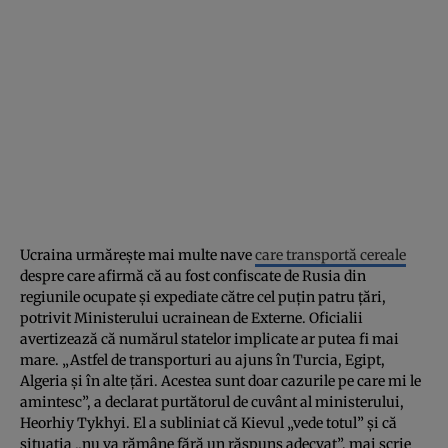
Ucraina urmărește mai multe nave
care transportă cereale
despre care afirmă că au fost confiscate de Rusia din
regiunile ocupate și expediate către cel puțin patru țări,
potrivit Ministerului ucrainean de Externe. Oficialii
avertizează că numărul statelor implicate ar putea fi mai
mare. „Astfel de transporturi au ajuns în Turcia, Egipt,
Algeria și în alte țări. Acestea sunt doar cazurile pe care mi le
amintesc”, a declarat purtătorul de cuvânt al ministerului,
Heorhiy Tykhyi. El a subliniat că Kievul „vede totul” și că
situația „nu va rămâne fără un răspuns adecvat”, mai scrie