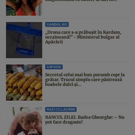
GANDUL.RO
„Drona care s-a prăbușit în Kardam,
ucraineană!” - Ministerul bulgar al
Apărării
G4FOOD
Secretul celui mai bun porumb copt la
grătar. Trucul simplu care păstrează
boabele dulci și...
RAZI CU LACRIMI
BANCUL ZILEI. Badea Gheorghe: – Nu
pot face dragoste!