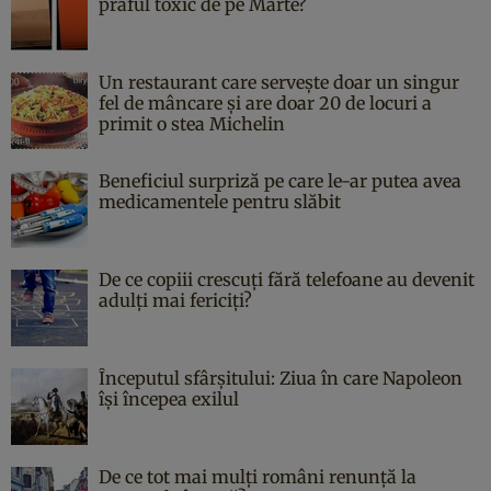
praful toxic de pe Marte?
Un restaurant care servește doar un singur
fel de mâncare și are doar 20 de locuri a
primit o stea Michelin
Beneficiul surpriză pe care le-ar putea avea
medicamentele pentru slăbit
De ce copiii crescuți fără telefoane au devenit
adulți mai fericiți?
Începutul sfârşitului: Ziua în care Napoleon
îşi începea exilul
De ce tot mai mulți români renunță la