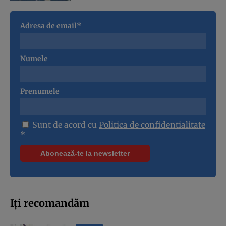
Adresa de email*
Numele
Prenumele
Sunt de acord cu
Politica de confidentialitate
*
Iți recomandăm