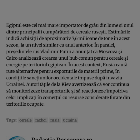
Egiptul este cel mai mare importator de grâu din lume și unul
dintre principalii cumpărători de cereale rusești. Estimările
indică achiziții de aproximativ 7,6 milioane de tone în acest
sezon, la un nivel similar cu anul anterior. În paralel,
președintele rus Vladimir Putin a anunțat că Moscova și
Cairo analizează crearea unui hub comun pentru cereale și
energie pe teritoriul egiptean. În acest context, Rusia caută
rute alternative pentru exporturile de materii prime, în
condițiile sancțiunilor occidentale impuse după invazia
Ucrainei. Autoritățile de la Kiev avertizează că vor continua
să monitorizeze transporturile și să reacționeze împotriva
celor implicați în comerțul cu resurse considerate furate din
teritoriile ocupate.
Tags:
cereale
razboi
rusia
ucraina
Redactia Descopera.ro