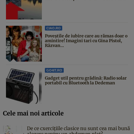
CIAO.RO
Poveştile de iubire care au rămas doar o
amintire! Imagini tari cu Gina Pistol,
Răzvan...
GO4IT.RO
Gadget util pentru grădină: Radio solar
portabil cu Bluetooth la Dedeman
Cele mai noi articole
De ce cxercițiile clasice nu sunt cea mai bună
alegere pentru un abdomen plat?