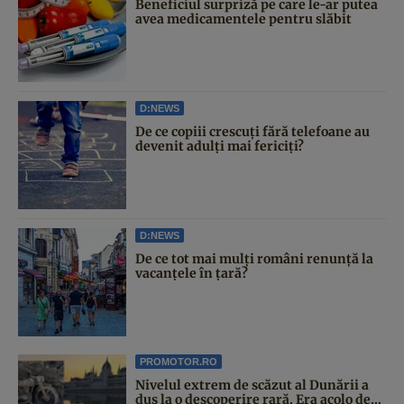
Beneficiul surpriză pe care le-ar putea
avea medicamentele pentru slăbit
D:NEWS
De ce copiii crescuți fără telefoane au
devenit adulți mai fericiți?
D:NEWS
De ce tot mai mulți români renunță la
vacanțele în țară?
PROMOTOR.RO
Nivelul extrem de scăzut al Dunării a
dus la o descoperire rară. Era acolo de...