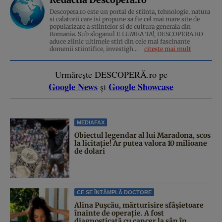
Descopera.ro este un portal de stiinta, tehnologie, natura
si calatorii care isi propune sa fie cel mai mare site de
popularizare a stiintelor si de cultura generala din
Romania. Sub sloganul E LUMEA TA!, DESCOPERA.RO
aduce zilnic ultimele stiri din cele mai fascinante
domenii stiintifice, investigh...
citește mai mult
Urmărește DESCOPERĂ.ro pe
Google News
Google Showcase
și
MEDIAFAX
Obiectul legendar al lui Maradona, scos
la licitație! Ar putea valora 10 milioane
de dolari
CE SE ÎNTÂMPLĂ DOCTORE
Alina Pușcău, mărturisire sfâșietoare
înainte de operație. A fost
diagnosticată cu cancer la sân în...