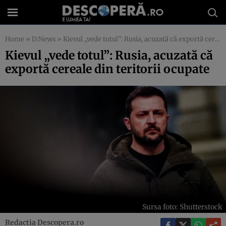
Home
»
D:News
»
Kievul „vede totul”: Rusia, acuzată că exportă cereale din teritorii ocupate
Kievul „vede totul”: Rusia, acuzată că
exportă cereale din teritorii ocupate
Sursa foto: Shutterstock
Redactia Descopera.ro